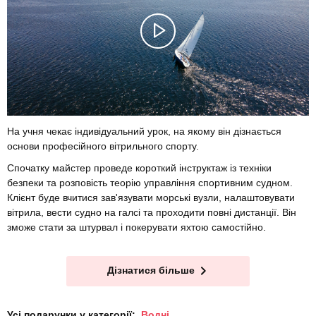
На учня чекає індивідуальний урок, на якому він дізнається
основи професійного вітрильного спорту.
Спочатку майстер проведе короткий інструктаж із техніки
безпеки та розповість теорію управління спортивним судном.
Клієнт буде вчитися зав'язувати морські вузли, налаштовувати
вітрила, вести судно на галсі та проходити повні дистанції. Він
зможе стати за штурвал і покерувати яхтою самостійно.
Дізнатися більше
Усі подарунки у категорії:
Водні