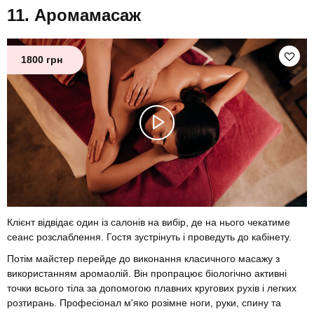
Аромамасаж
1800 грн
Клієнт відвідає один із салонів на вибір, де на нього чекатиме
сеанс розслаблення. Гостя зустрінуть і проведуть до кабінету.
Потім майстер перейде до виконання класичного масажу з
використанням аромаолій. Він пропрацює біологічно активні
точки всього тіла за допомогою плавних кругових рухів і легких
розтирань. Професіонал м'яко розімне ноги, руки, спину та