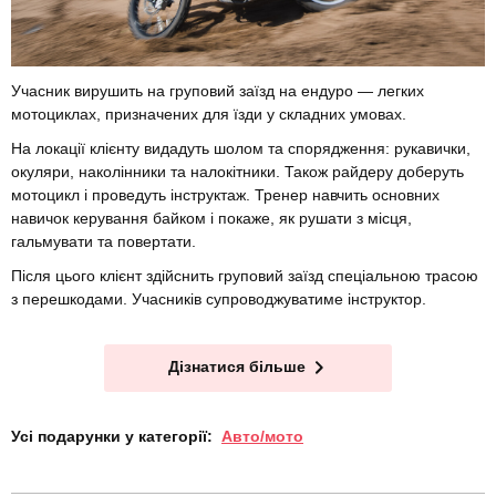
Учасник вирушить на груповий заїзд на ендуро — легких
мотоциклах, призначених для їзди у складних умовах.
На локації клієнту видадуть шолом та спорядження: рукавички,
окуляри, наколінники та налокітники. Також райдеру доберуть
мотоцикл і проведуть інструктаж. Тренер навчить основних
навичок керування байком і покаже, як рушати з місця,
гальмувати та повертати.
Після цього клієнт здійснить груповий заїзд спеціальною трасою
з перешкодами. Учасників супроводжуватиме інструктор.
Дізнатися більше
Усі подарунки у категорії:
Авто/мото