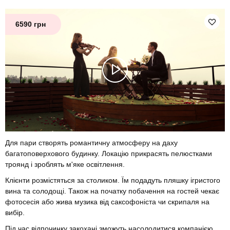
6590 грн
Для пари створять романтичну атмосферу на даху
багатоповерхового будинку. Локацію прикрасять пелюстками
троянд і зроблять м'яке освітлення.
Клієнти розмістяться за столиком. Їм подадуть пляшку ігристого
вина та солодощі. Також на початку побачення на гостей чекає
фотосесія або жива музика від саксофоніста чи скрипаля на
вибір.
Під час відпочинку закохані зможуть насолодитися компанією