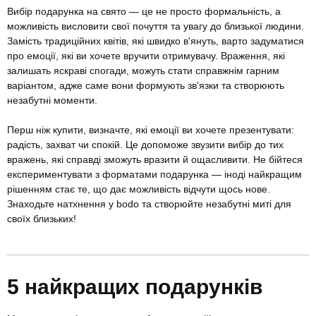
Вибір подарунка на свято — це не просто формальність, а
можливість висловити свої почуття та увагу до близької людини.
Замість традиційних квітів, які швидко в'януть, варто задуматися
про емоції, які ви хочете вручити отримувачу. Враження, які
залишать яскраві спогади, можуть стати справжнім гарним
варіантом, адже саме вони формують зв'язки та створюють
незабутні моменти.
Перш ніж купити, визначте, які емоції ви хочете презентувати:
радість, захват чи спокій. Це допоможе звузити вибір до тих
вражень, які справді зможуть вразити й ощасливити. Не бійтеся
експериментувати з форматами подарунка — іноді найкращим
рішенням стає те, що дає можливість відчути щось нове.
Знаходьте натхнення у bodo та створюйте незабутні миті для
своїх близьких!
5 найкращих подарунків