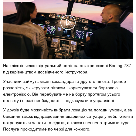
На клієнтів чекає віртуальний політ на авіатренажері Boeing-737
під керівництвом досвідченого інструктора.
Учасники займуть місця командира та другого пілота. Тренер
розповість, як керувати літаком і користуватися бортовою
електронікою. Він перебуватиме на борту протягом усього
польоту і в разі необхідності — підказувати в управлінні.
У друзів буде можливість вибрати локацію та погодні умови, а за
бажання також відпрацювання аварійних ситуацій у небі. Клієнти
потренуються злітати та сідати, а також впевнено тримати курс.
Послуга проходитиме по черзі для кожного.