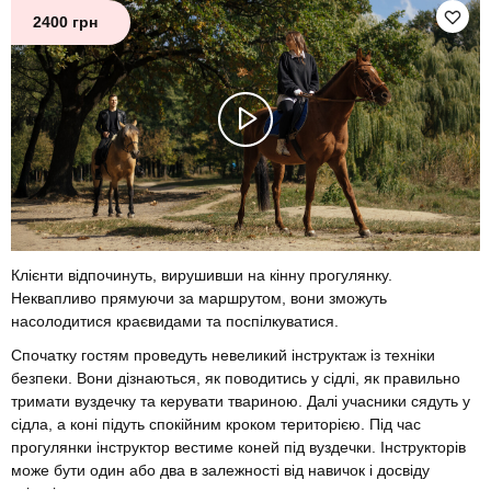
2400 грн
Клієнти відпочинуть, вирушивши на кінну прогулянку.
Неквапливо прямуючи за маршрутом, вони зможуть
насолодитися краєвидами та поспілкуватися.
Спочатку гостям проведуть невеликий інструктаж із техніки
безпеки. Вони дізнаються, як поводитись у сідлі, як правильно
тримати вуздечку та керувати твариною. Далі учасники сядуть у
сідла, а коні підуть спокійним кроком територією. Під час
прогулянки інструктор вестиме коней під вуздечки. Інструкторів
може бути один або два в залежності від навичок і досвіду