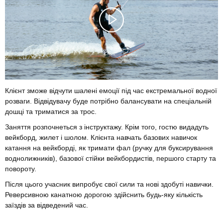
Клієнт зможе відчути шалені емоції під час екстремальної водної
розваги. Відвідувачу буде потрібно балансувати на спеціальній
дошці та триматися за трос.
Заняття розпочнеться з інструктажу. Крім того, гостю видадуть
вейкборд, жилет і шолом. Клієнта навчать базових навичок
катання на вейкборді, як тримати фал (ручку для буксирування
воднолижників), базової стійки вейкбордистів, першого старту та
повороту.
Після цього учасник випробує свої сили та нові здобуті навички.
Реверсивною канатною дорогою здійснить будь-яку кількість
заїздів за відведений час.