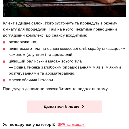
Клієнт відвідає салон. Його зустрінуть та проведуть в окрему
кімнату для процедури. Там на нього чекатиме повноцінний
доглядовий комплекс. До сеансу входитиме:
розпарювання;
пілінг всього тіла на основі кокосової олії, скрабу із квасцовим
каменем (алунітом) та аромаолій;
цілющий балійський масаж всього тіла
— східна техніка з глибоким опрацюванням м'язів, м'якими
розтягуваннями та ароматерапією;
масаж обличчя і голови.
Процедура допоможе розслабитися та подолати втому.
Дізнатися більше
Усі подарунки у категорії:
SPA та масажі