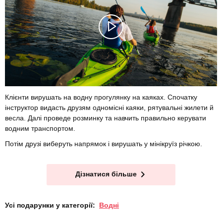
Клієнти вирушать на водну прогулянку на каяках. Спочатку
інструктор видасть друзям одномісні каяки, рятувальні жилети й
весла. Далі проведе розминку та навчить правильно керувати
водним транспортом.
Потім друзі виберуть напрямок і вирушать у мінікруїз річкою.
Дізнатися більше
Усі подарунки у категорії:
Водні