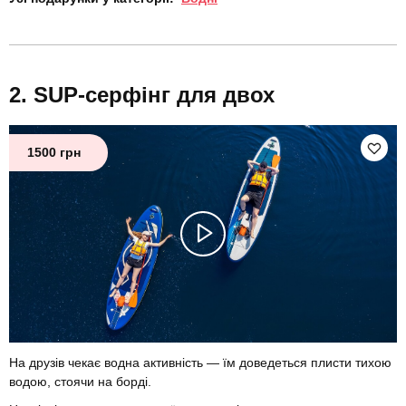
SUP-серфінг для двох
1500 грн
На друзів чекає водна активність — їм доведеться плисти тихою
водою, стоячи на борді.