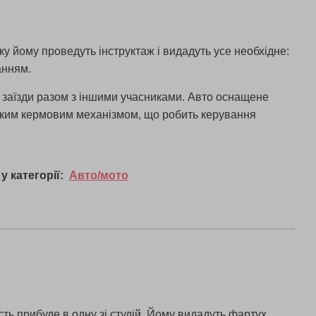
ку йому проведуть інструктаж і видадуть усе необхідне:
анням.
а заїзди разом з іншими учасниками. Авто оснащене
тким кермовим механізмом, що робить керування
у категорії:
Авто/мото
сть прибуде в одну зі студій. Йому видадуть фартух,