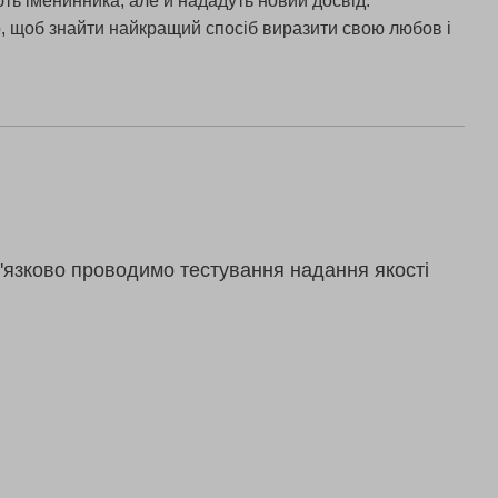
ть іменинника, але й нададуть новий досвід.
o, щоб знайти найкращий спосіб виразити свою любов і
'язково проводимо тестування надання якості