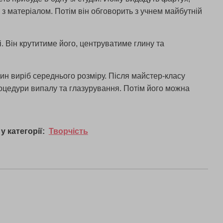
 з матеріалом. Потім він обговорить з учнем майбутній
і. Він крутитиме його, центруватиме глину та
ин виріб середнього розміру. Після майстер-класу
процедури випалу та глазурування. Потім його можна
у категорії:
Творчість