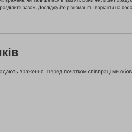
х вражень, які залишаться в пам'яті. Вони не лише порадую
розділите разом. Досліджуйте різноманітні варіанти на bod
ків
адають враження. Перед початком співпраці ми обов