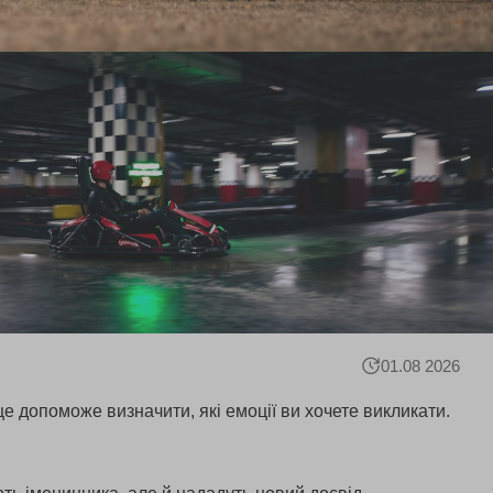
01.08 2026
 допоможе визначити, які емоції ви хочете викликати.