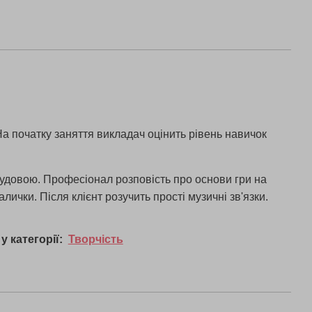
На початку заняття викладач оцінить рівень навичок
будовою. Професіонал розповість про основи гри на
ички. Після клієнт розучить прості музичні зв'язки.
у категорії:
Творчість