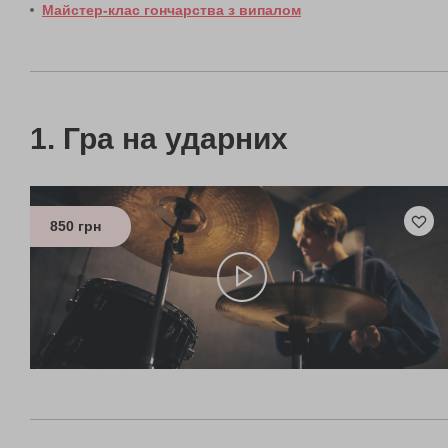
Майстер-клас гончарства з випалом
Гра на ударних
850 грн