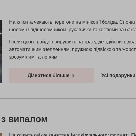
На клієнта чекають перегони на мінікопії боліда. Спочат
шолом із підшоломником, рукавички та костюми за баж
Після цього райдер вирушить на трасу, де здійснить дв
автоматичним зчепленням, пружною підвіскою та жорс
зрозумілим та легким.
Дізнатися більше
Усі подарунки 
 з випалом
На клієнта очікує заняття в індивідуальному форматі. Гі