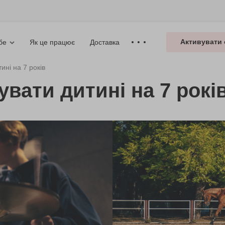
Активувати 
Як це працює
Доставка
бе
ині на 7 років
увати дитині на 7 рокі