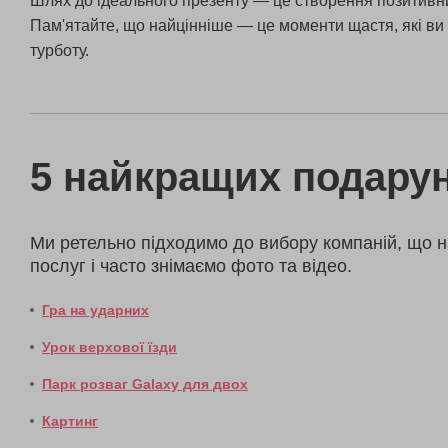
Шлях до ідеального презенту — це створення позитивни
Пам'ятайте, що найцінніше — це моменти щастя, які ви 
турботу.
5 найкращих подарун
Ми ретельно підходимо до вибору компаній, що н
послуг і часто знімаємо фото та відео.
Гра на ударних
Урок верхової їзди
Парк розваг Galaxy для двох
Картинг