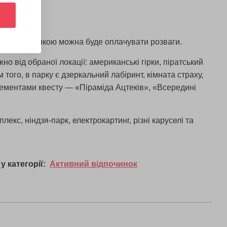
ртифіката, якою можна буде оплачувати розваги.
но від обраної локації: американські гірки, піратський
 того, в парку є дзеркальний лабіринт, кімната страху,
елементами квесту — «Піраміда Ацтеків», «Всередині
екс, ніндзя-парк, електрокартинг, різні каруселі та
у категорії:
Активний відпочинок