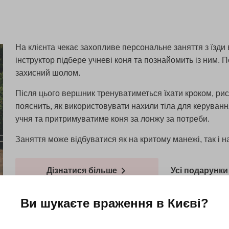
На клієнта чекає захопливе персональне заняття з їзди в
інструктор підбере учневі коня та познайомить із ним. 
захисний шолом.
Після цього вершник тренуватиметься їхати кроком, ри
пояснить, як використовувати нахили тіла для керуван
учня та притримуватиме коня за лонжу за потреби.
Заняття може відбуватися як на критому манежі, так і н
Дізнатися більше
Усі подарунки 
Ви шукаєте враження в
Києві
?