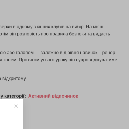
ерхи в одному з кінних клубів на вибір. На місці
Потім він розповість про правила безпеки та видасть
ссю або галопом — залежно від рівня навичок. Тренер
ня конем. Протягом усього уроку він супроводжуватиме
а відкритому.
у категорії:
Активний відпочинок