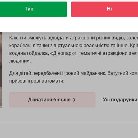
вох
Так
Ні
На вході гостям видадуть пластикову картку на суму се
Клієнти зможуть відвідати атракціони різних видів, залеж
корабель, літачки з віртуальною реальністю та інше. Крім
водяна гойдалка, «Дінопарк», тематичні атракціони з 
людини».
Для дітей передбачені ігровий майданчик, батутний компл
призові ігрові автомати.
Дізнатися більше
Усі подарунки 