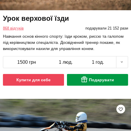
Урок верхової їзди
868 відгуків
подарували 21 152 рази
Навчання основ кінного спорту: їзди кроком, риссю та галопом
під керівництвом спеціаліста. Досвідчений тренер покаже, як
використовувати нахили для управління конем.
1500 грн
1 люд.
1 год.
Купити для себе
Подарувати