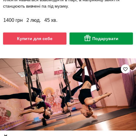
станцюють вивчені па під музику.
1400 грн
2 люд.
45 хв.
Купити для себе
Подарувати