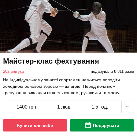
Майстер-клас фехтування
202 відгуки
подарували 8 811 разів
На індивідуальному занятті спортсмен навчиться володіти
холодною бойовою зброєю — шпагою. Перед початком
тренування викладач видасть костюм, рукавички та маску.
1400 грн
1 люд.
1,5 год.
Купити для себе
Подарувати