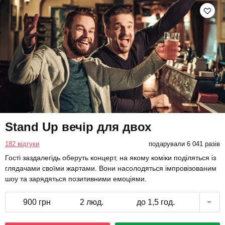
Stand Up вечір для двох
182 відгуки
подарували 6 041 разів
Гості заздалегідь оберуть концерт, на якому коміки поділяться із
глядачами своїми жартами. Вони насолодяться імпровізованим
шоу та зарядяться позитивними емоціями.
900 грн
2 люд.
до 1,5 год.