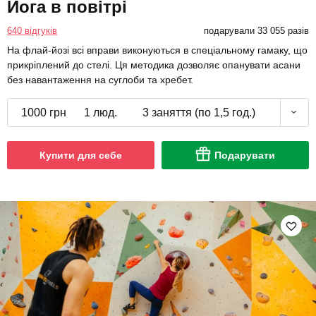
Йога в повітрі
640 відгуків
подарували 33 055 разів
На флай-йозі всі вправи виконуються в спеціальному гамаку, що
прикріплений до стелі. Ця методика дозволяє опанувати асани
без навантаження на суглоби та хребет.
1000 грн
1 люд.
3 заняття (по 1,5 год.)
Купити для себе
Подарувати