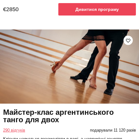
€2850
Дивитися програму
Майстер-клас аргентинського
танго для двох
290 відгуків
подарували 11 120 разів
Клієнти навчаться взаємодіяти в парі, а наприкінці заняття