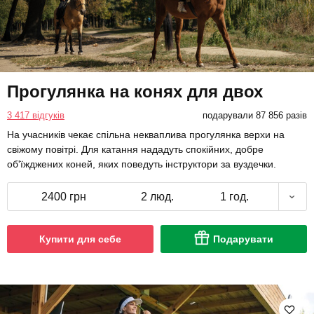
Прогулянка на конях для двох
3 417 відгуків
подарували 87 856 разів
На учасників чекає спільна некваплива прогулянка верхи на
свіжому повітрі. Для катання нададуть спокійних, добре
об'їжджених коней, яких поведуть інструктори за вуздечки.
2400 грн
2 люд.
1 год.
Купити для себе
Подарувати