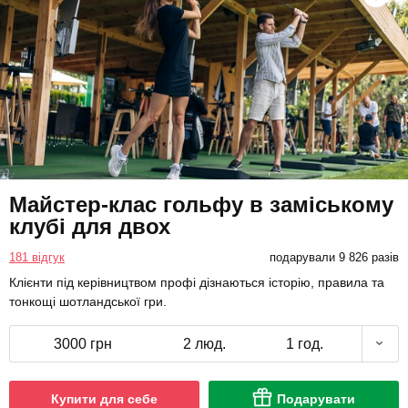
Майстер-клас гольфу в заміському
клубі для двох
181 відгук
подарували 9 826 разів
Клієнти під керівництвом профі дізнаються історію, правила та
тонкощі шотландської гри.
3000 грн
2 люд.
1 год.
Купити для себе
Подарувати