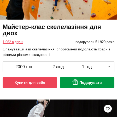
Майстер-клас скелелазіння для
двох
1 062 відгуки
подарували 51 929 разів
Опанувавши ази скелелазіння, спортсмени подолають траси з
різними рівнями складності.
2000 грн
2 люд.
1 год.
Купити для себе
Подарувати