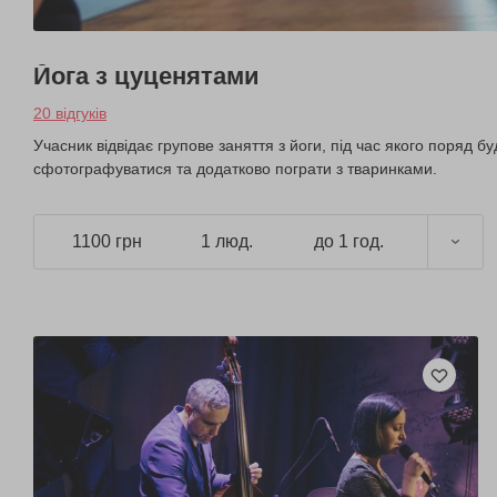
Йога з цуценятами
20 відгуків
Учасник відвідає групове заняття з йоги, під час якого поряд буд
сфотографуватися та додатково пограти з тваринками.
1100 грн
1 люд.
до 1 год.