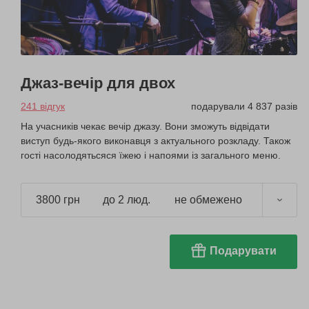
Джаз-вечір для двох
241 відгук
подарували 4 837 разів
На учасників чекає вечір джазу. Вони зможуть відвідати
виступ будь-якого виконавця з актуального розкладу. Також
гості насолодятьсяся їжею і напоями із загального меню.
3800 грн
до 2 люд.
не обмежено
Подарувати