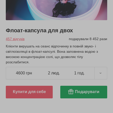
Флоат-капсула для двох
457 відгуків
подарували 8 452 рази
Клієнти вирушать на сеанс відпочинку в повній звуко- і
світлоізоляціі в флоат-капсулі. Вона заповнена водою з
високою концентрацією солі, що дозволяє тілу
розслабитися.
4600 грн
2 люд.
1 год.
Купити для себе
Подарувати