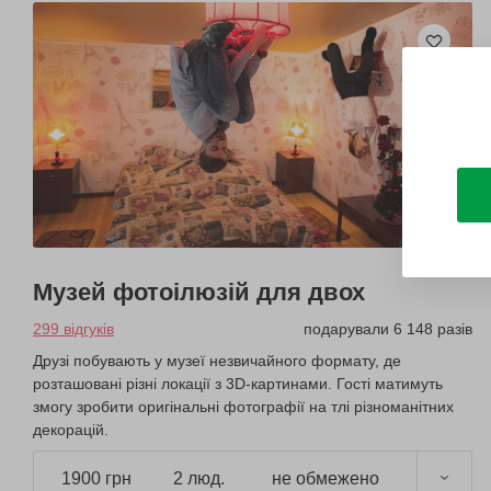
Музей фотоілюзій для двох
299 відгуків
подарували 6 148 разів
Друзі побувають у музеї незвичайного формату, де
розташовані різні локації з 3D-картинами. Гості матимуть
змогу зробити оригінальні фотографії на тлі різноманітних
декорацій.
1900 грн
2 люд.
не обмежено