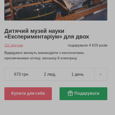
Дитячий музей науки
«Експериментаріум» для двох
111 відгуків
подарували 4 629 разів
Відвідувачі зможуть взаємодіяти з експонатами,
присвяченими оптиці, механіці й електриці.
670 грн
2 люд.
1 день
Купити для себе
Подарувати