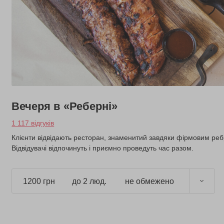
Вечеря в «Реберні»
1 117 відгуків
Клієнти відвідають ресторан, знаменитий завдяки фірмовим ребр
Відвідувачі відпочинуть і приємно проведуть час разом.
1200 грн
до 2 люд.
не обмежено