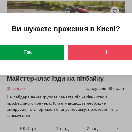
Ви шукаєте враження в
Києві
?
Так
Ні
Майстер-клас їзди на пітбайку
33 відгуки
подарували 897 разів
На райдера чекає групове заняття під керівництвом
професійного тренера. Клієнту видадуть необхідне
екіпірування. Спортсмен опанує посадку, прискорення та
гальмування.
3000 грн
1 люд.
2 год.