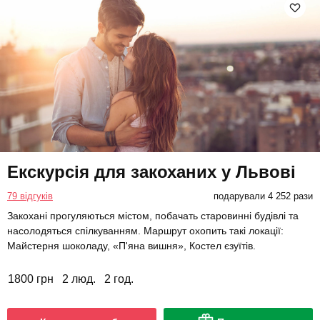
Екскурсія для закоханих у Львові
79 відгуків
подарували 4 252 рази
Закохані прогуляються містом, побачать старовинні будівлі та
насолодяться спілкуванням. Маршрут охопить такі локації:
Майстерня шоколаду, «П'яна вишня», Костел єзуїтів.
1800 грн
2 люд.
2 год.