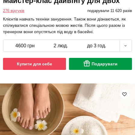
Майстер-клас дайвінгу для двох
276 відгуків
подарували 11 620 разів
Клієнтів навчать техніки занурення. Також вони дізнаються, як
спілкуватися спеціальною мовою жестів. Після цього разом із
тренером вони опустяться під воду в басейні.
4600 грн
2 люд.
до 3 год.
Купити для себе
Подарувати