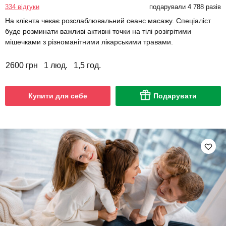
334 відгуки
подарували 4 788 разів
На клієнта чекає розслаблювальний сеанс масажу. Спеціаліст
буде розминати важливі активні точки на тілі розігрітими
мішечками з різноманітними лікарськими травами.
2600 грн
1 люд.
1,5 год.
Купити для себе
Подарувати