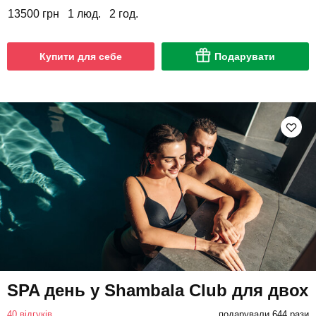
13500 грн
1 люд.
2 год.
Купити для себе
Подарувати
SPA день у Shambala Club для двох
40 відгуків
подарували 644 рази