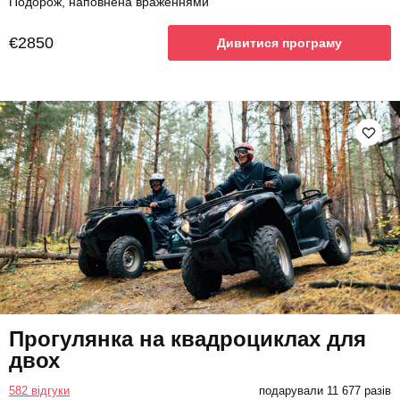
Подорож, наповнена враженнями
€2850
Дивитися програму
Прогулянка на квадроциклах для
двох
582 відгуки
подарували 11 677 разів