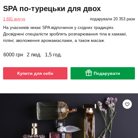
SPA по-турецьки для двох
1 691 відгук
подарували 20 353 рази
На учасників чекає SPA відпочинок у східних традиціях.
Досвідчені спеціалісти зроблять розпарювання тіла в хамамі,
пілінг, зволоження аромамаслами, а також масаж.
6000 грн
2 люд.
1,5 год.
Купити для себе
Подарувати