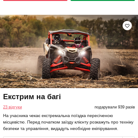
Екстрим на багі
23 відгуки
подарували 939 разів
На учасника чекає екстремальна поїздка пересіченою
місцевістю. Перед початком заїзду клієнту розкажуть про техніку
безпеки та управління, видадуть необхідне екіпірування.