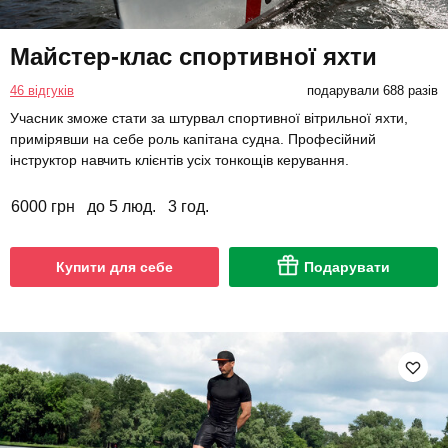
Майстер-клас спортивної яхти
46 відгуків
подарували 688 разів
Учасник зможе стати за штурвал спортивної вітрильної яхти,
примірявши на себе роль капітана судна. Професійний
інструктор навчить клієнтів усіх тонкощів керування.
6000 грн
до 5 люд.
3 год.
Купити для себе
Подарувати