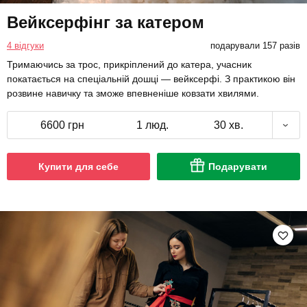
Вейксерфінг за катером
4 відгуки
подарували 157 разів
Тримаючись за трос, прикріплений до катера, учасник
покатається на спеціальній дошці — вейксерфі. З практикою він
розвине навичку та зможе впевненіше ковзати хвилями.
6600 грн
1 люд.
30 хв.
Купити для себе
Подарувати