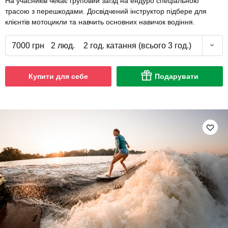
На учасників чекає груповий заїзд на ендуро спеціальною
трасою з перешкодами. Досвідчений інструктор підбере для
клієнтів мотоцикли та навчить основних навичок водіння.
7000 грн
2 люд.
2 год. катання (всього 3 год.)
Купити для себе
Подарувати