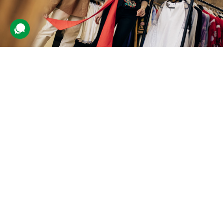
Індивідуальне пошиття вишиванки
для двох
76 відгуків
подарували 876 разів
Клієнти виберуть фасони вишиванок, і майстер створить вироби
під індивідуальні мірки.
21000 грн
2 люд.
до 5 тижнів (примірка 1 год.)
Подарувати