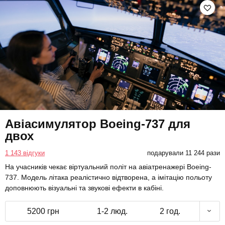
Авіасимулятор Boeing-737 для
двох
1 143 відгуки
подарували 11 244 рази
На учасників чекає віртуальний політ на авіатренажері Boeing-
737. Модель літака реалістично відтворена, а імітацію польоту
доповнюють візуальні та звукові ефекти в кабіні.
5200 грн
1-2 люд.
2 год.