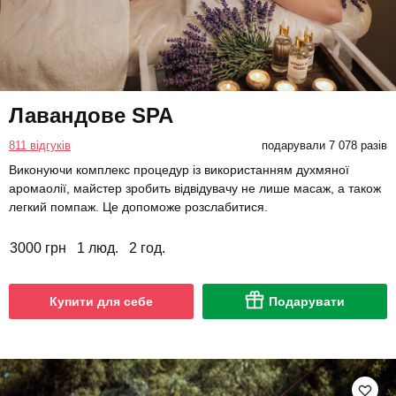
Лавандове SPA
811 відгуків
подарували 7 078 разів
Виконуючи комплекс процедур із використанням духмяної
аромаолії, майстер зробить відвідувачу не лише масаж, а також
легкий помпаж. Це допоможе розслабитися.
3000 грн
1 люд.
2 год.
Купити для себе
Подарувати