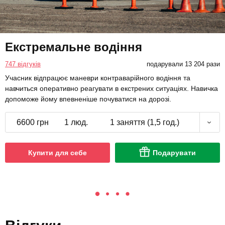
Екстремальне водіння
747 відгуків
подарували 13 204 рази
Учасник відпрацює маневри контраварійного водіння та
навчиться оперативно реагувати в екстрених ситуаціях. Навичка
допоможе йому впевненіше почуватися на дорозі.
6600 грн
1 люд.
1 заняття (1,5 год.)
Купити для себе
Подарувати