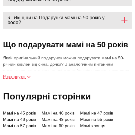
💵 Які ціни на Подарунки мамі на 50 років у
bodo?
Що подарувати мамі на 50 років
Який оригінальний подарунок можна подарувати мамі на 50-
річний ювілей від сина, дочки? З аналогічним питанням
стикаються всі, хто хоче привітати найріднішу людину, яка дала
Розгорнути
життя і на кожному її етапі грає роль порадника, помічника,
друга, який ніколи не зрадить. Підходити до питання придбання
подарунка мамі на день народження 50 років потрібно
Популярні сторінки
відповідально, але водночас з натяком на те, що її доля — не
каструлі та сковорідки на кухні, а яскраве життя, сповнене
вражень та позитивних емоцій. Вибрати та подарувати цікавий,
Мамі на 45 років
Мамі на 46 років
Мамі на 47 років
добрий подарунок сучасній матері, мамі чоловіка на 50 років із
Мамі на 48 років
Мамі на 49 років
Мамі на 55 років
задоволенням допоможе сайт bodo. У нас величезний каталог
Мамі на 57 років
Мамі на 60 років
Мамі хлопця
неповторних рішень для жінок будь-якого віку, наші
Мамі на 65 років
співробітники допоможуть вибрати подарункові купони для