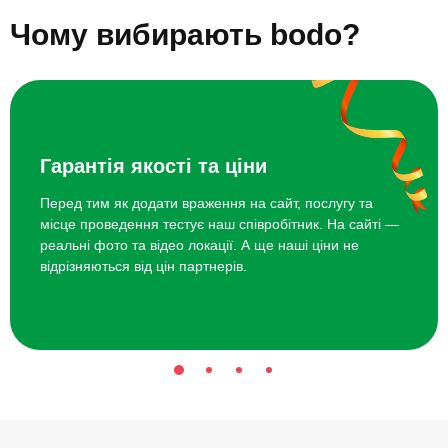
Топ 20 ідей що подарувати мамі на 50 років
жінок, які хочуть відкрити для себе нове хобі, зайнятися чимось
Чому вибирають bodo?
цікавим і нестандартним.
Оригінальні ідеї подарунків мамі
на 50 років
Гарантія якості та ціни
Балійський традиційний масаж.
Майстер-клас створення флораріума.
Перед тим як додати враження на сайт, послугу та
місце проведення тестує наш співробітник. На сайті —
Сімейна фотосесія.
реальні фото та відео локації. А ще наші ціни не
Джаз-вечір.
відрізняються від цін партнерів.
SPA в темряві.
Майстер-клас молекулярної кухні.
Вечеря у м'ясному ресторані.
Створення картини з епоксидної смоли.
Релакс у флоат-капсулі.
Майстер-клас миловаріння.