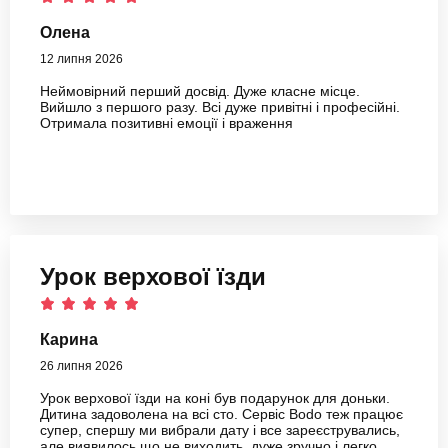
Олена
12 липня 2026
Неймовірний перший досвід. Дуже класне місце.
Вийшло з першого разу. Всі дуже привітні і професійні.
Отримала позитивні емоції і враження
Урок верхової їзди
Карина
26 липня 2026
Урок верхової їзди на коні був подарунок для доньки.
Дитина задоволена на всі сто. Сервіс Bodo теж працює
супер, спершу ми вибрали дату і все зареєструвались,
але виявилось що не виходить, дуже зручно і легко