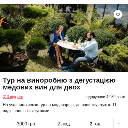
Тур на виноробню з дегустацією
медових вин для двох
313 відгуків
подарували 4 989 разів
На учасників чекає тур на медоварню, де вони скуштують 11
видів напою із закусками.
3000 грн
2 люд.
2 год.