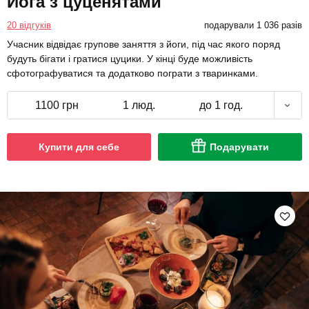
Йога з цуценятами
20 відгуків
подарували 1 036 разів
Учасник відвідає групове заняття з йоги, під час якого поряд
будуть бігати і гратися цуцики. У кінці буде можливість
сфотографуватися та додатково пограти з тваринками.
1100 грн
1 люд.
до 1 год.
Купити для себе
Подарувати