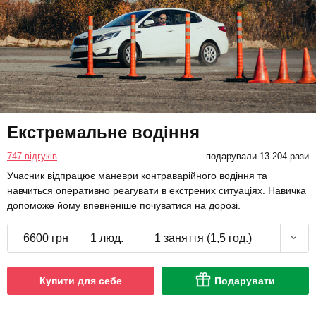
Екстремальне водіння
747 відгуків
подарували 13 204 рази
Учасник відпрацює маневри контраварійного водіння та
навчиться оперативно реагувати в екстрених ситуаціях. Навичка
допоможе йому впевненіше почуватися на дорозі.
6600 грн
1 люд.
1 заняття (1,5 год.)
Купити для себе
Подарувати