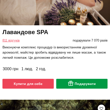
Лавандове SPA
811 відгуків
подарували 7 070 разів
Виконуючи комплекс процедур із використанням духмяної
аромаолії, майстер зробить відвідувачу не лише масаж, а також
легкий помпаж. Це допоможе розслабитися.
3000 грн
1 люд.
2 год.
Купити для себе
Подарувати