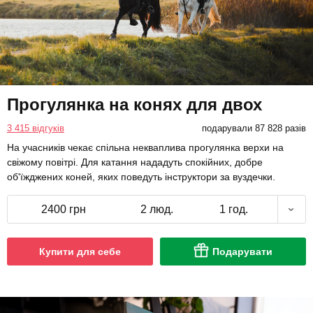
Прогулянка на конях для двох
3 415 відгуків
подарували 87 828 разів
На учасників чекає спільна некваплива прогулянка верхи на
свіжому повітрі. Для катання нададуть спокійних, добре
об'їжджених коней, яких поведуть інструктори за вуздечки.
2400 грн
2 люд.
1 год.
Купити для себе
Подарувати