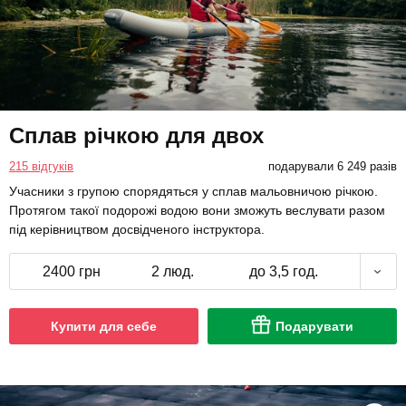
Сплав річкою для двох
215 відгуків
подарували 6 249 разів
Учасники з групою спорядяться у сплав мальовничою річкою.
Протягом такої подорожі водою вони зможуть веслувати разом
під керівництвом досвідченого інструктора.
2400 грн
2 люд.
до 3,5 год.
Купити для себе
Подарувати