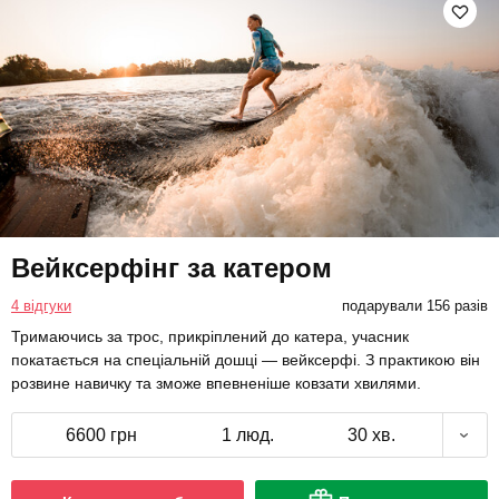
Вейксерфінг за катером
4 відгуки
подарували 156 разів
Тримаючись за трос, прикріплений до катера, учасник
покатається на спеціальній дошці — вейксерфі. З практикою він
розвине навичку та зможе впевненіше ковзати хвилями.
6600 грн
1 люд.
30 хв.