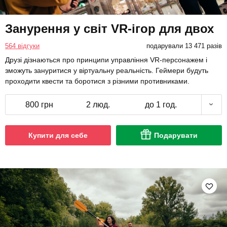
Занурення у світ VR-ігор для двох
564 відгуки
подарували 13 471 разів
Друзі дізнаються про принципи управління VR-персонажем і
зможуть зануритися у віртуальну реальність. Геймери будуть
проходити квести та боротися з різними противниками.
800 грн
2 люд.
до 1 год.
Купити для себе
Подарувати