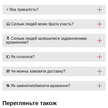
⚡ Яка тривалість?
🤗 Скільки людей може брати участь?
🔝 Скільки людей залишилися задоволеними
враженням?
💵 Як сплатити?
🎁 Чи можна замовити доставку?
🔁 Як замінити/обміняти враження?
Перегляньте також