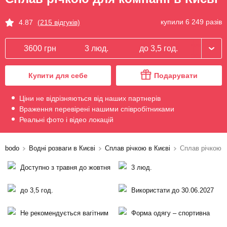
купили 6 249 разів
4.87
(215 відгуків)
3600 грн
3 люд.
до 3,5 год.
Купити для себе
Подарувати
Ціни не відрізняються від наших партнерів
Враження перевірені нашими співробітниками
Реальні фото і відео локацій
bodo
Водні розваги в Києві
Сплав річкою в Києві
Сплав річкою д
Доступно з травня до жовтня
3 люд.
до 3,5 год.
Використати до 30.06.2027
Не рекомендується вагітним
Форма одягу – спортивна