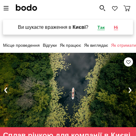
Ви шукаєте враження в
Києві
?
Так
Ні
Місце проведення
Відгуки
Як працює
Як виглядає
Як отримати
Сплав річкою для компанії в Києві