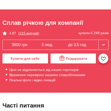
Сплав річкою для компанії
купили 6 249 разів
4.87
(215 відгуків)
3600 грн
3 люд.
до 3,5 год.
Купити для себе
Подарувати
Ціни не відрізняються від наших партнерів
Враження перевірені нашими співробітниками
Реальні фото і відео локацій
Часті питання