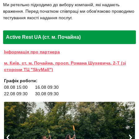
Ми ретельно підходимо до вибору компаній, які надають
враження. Перед початком співпраці ми обов'язково проводимо
тестування якості надання послуг.
Active Rest UA (ст. м. Почайна)
Інформація про партнера
м. Київ, ст. м. Почайна, просп. Романа Шухевича, 2-Т (зі
сторони ТЦ "SkyMall")
Графік роботи:
08.08 15:00
16.08 09:30
22.08 09:30
30.08 09:30