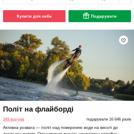
Купити для себе
Подарувати
Політ на флайборді
349 відгуків
подарували 16 646 разів
Активна розвага — політ над поверхнею води на висоті до
декількох метрів. Опанувавши техніку, спортсмен спробує