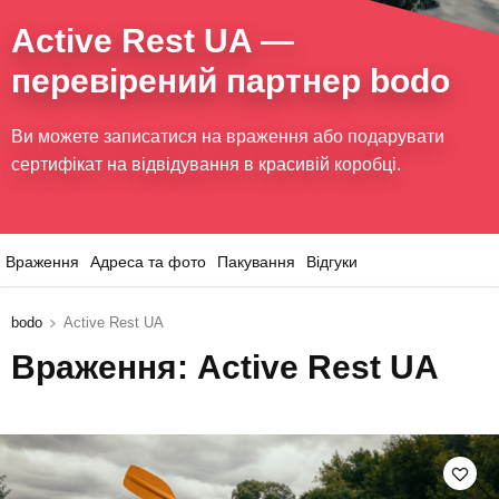
Active Rest UA
—
перевірений партнер bodo
Ви можете записатися на враження або подарувати
сертифікат на відвідування в красивій коробці.
Враження
Адреса та фото
Пакування
Відгуки
bodo
Active Rest UA
Враження: Active Rest UA