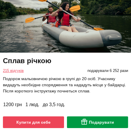
Сплав річкою
215 відгуків
подарували 6 252 рази
Подорож мальовничою річкою в групі до 20 осіб. Учаснику
видадуть необхідне спорядження та нададуть місце у байдарці.
Після короткого інструктажу почнеться сплав.
1200 грн
1 люд.
до 3,5 год.
Купити для себе
Подарувати