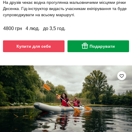
На друзів чекає водна прогулянка мальовничими місцями річки
Десенка. Гід-інструктор видасть учасникам екіпірування та буде
супроводжувати на всьому маршруті.
4800 грн
4 люд.
до 3,5 год.
Купити для себе
Подарувати