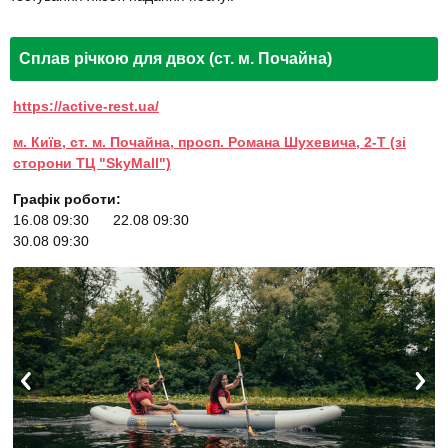
Сплав річкою для двох (ст. м. Почайна)
https://active-rest.ua/
м. Київ, ст. м. Почайна, просп. Романа Шухевича, 2-Т (зі
сторони ТЦ "SkyMall")
Графік роботи:
16.08 09:30
22.08 09:30
30.08 09:30