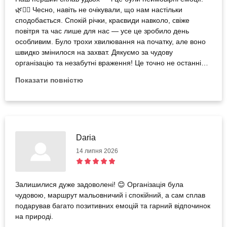
🌿🚣‍♀️ Чесно, навіть не очікували, що нам настільки
сподобається. Спокій річки, краєвиди навколо, свіже
повітря та час лише для нас — усе це зробило день
особливим. Було трохи хвилювання на початку, але воно
швидко змінилося на захват. Дякуємо за чудову
організацію та незабутні враження! Це точно не останній
наш сплав. Обов’язково повернемося ще!🫶
Показати повністю
Daria
14 липня 2026
Залишилися дуже задоволені! 😊 Організація була
чудовою, маршрут мальовничий і спокійний, а сам сплав
подарував багато позитивних емоцій та гарний відпочинок
на природі.