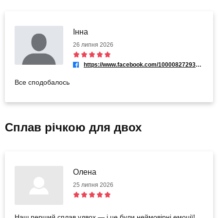
Інна
26 липня 2026
https://www.facebook.com/100008272935551
Все сподобалось
Сплав річкою для двох
Олена
25 липня 2026
Наш перший сплав удвох — і це були неймовірні емоції!