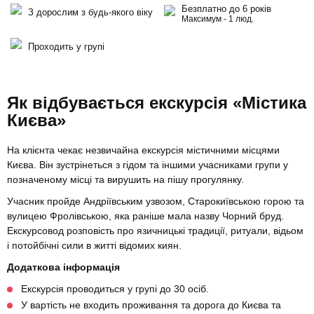
Безплатно до 6 років
З дорослим з будь-якого віку
Максимум - 1 люд.
Проходить у групі
Як відбувається екскурсія «Містика
Києва»
На клієнта чекає незвичайна екскурсія містичними місцями
Києва. Він зустрінеться з гідом та іншими учасниками групи у
позначеному місці та вирушить на пішу прогулянку.
Учасник пройде Андріївським узвозом, Старокиївською горою та
вулицею Фролівською, яка раніше мала назву Чорний бруд.
Екскурсовод розповість про язичницькі традиції, ритуали, відьом
і потойбічні сили в житті відомих киян.
Додаткова інформація
Екскурсія проводиться у групі до 30 осіб.
У вартість не входить проживання та дорога до Києва та