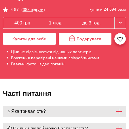
купили 24 694 рази
4.97
(383 відгуки)
400 грн
1 люд.
до 3 год.
Купити для себе
Подарувати
Ціни не відрізняються від наших партнерів
Враження перевірені нашими співробітниками
Реальні фото і відео локацій
Часті питання
⚡ Яка тривалість?
🤗 Скільки людей може брати участь?