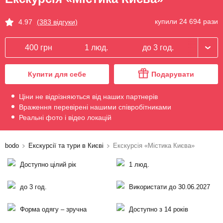
купили 24 694 рази
4.97
(383 відгуки)
400 грн
1 люд.
до 3 год.
Купити для себе
Подарувати
Ціни не відрізняються від наших партнерів
Враження перевірені нашими співробітниками
Реальні фото і відео локацій
bodo
Екскурсії та тури в Києві
Екскурсія «Містика Києва»
Доступно цілий рік
1 люд.
до 3 год.
Використати до 30.06.2027
Форма одягу – зручна
Доступно з 14 років