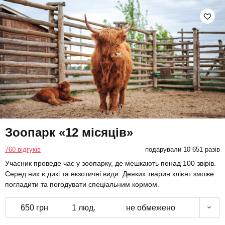
Зоопарк «12 місяців»
760 відгуків
подарували 10 651 разів
Учасник проведе час у зоопарку, де мешкають понад 100 звірів.
Серед них є дикі та екзотичні види. Деяких тварин клієнт зможе
погладити та погодувати спеціальним кормом.
650 грн
1 люд.
не обмежено