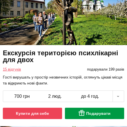
Екскурсія територією психлікарні
для двох
15 відгуків
подарували 199 разів
Гості вирушать у простір незвичних історій, оглянуть цікаві місця
та відкриють нові факти.
700 грн
2 люд.
до 4 год.
Купити для себе
Подарувати