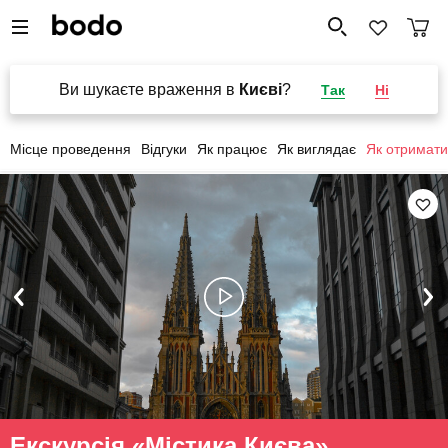
Ви шукаєте враження в
Києві
?
Так
Ні
Місце проведення
Відгуки
Як працює
Як виглядає
Як отримати
Екскурсія «Містика Києва»