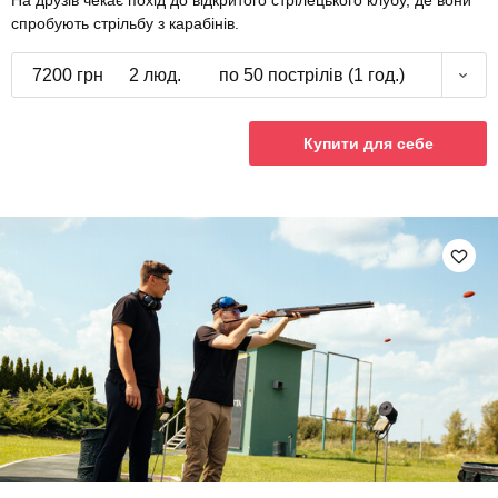
На друзів чекає похід до відкритого стрілецького клубу, де вони
спробують стрільбу з карабінів.
7200 грн
2 люд.
по 50 пострілів (1 год.)
Купити для себе