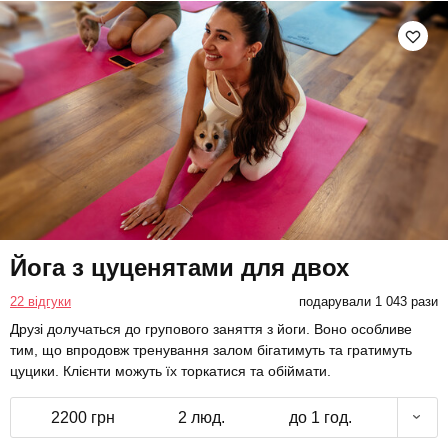
Йога з цуценятами для двох
22 відгуки
подарували 1 043 рази
Друзі долучаться до групового заняття з йоги. Воно особливе
тим, що впродовж тренування залом бігатимуть та гратимуть
цуцики. Клієнти можуть їх торкатися та обіймати.
2200 грн
2 люд.
до 1 год.