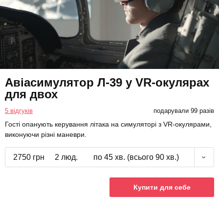
Авіасимулятор Л-39 у VR-окулярах
для двох
5 відгуків
подарували 99 разів
Гості опанують керування літака на симуляторі з VR-окулярами,
виконуючи різні маневри.
2750 грн
2 люд.
по 45 хв. (всього 90 хв.)
Купити для себе