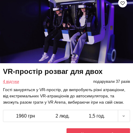
VR-простір розваг для двох
4 відгуки
подарували 37 разів
Гості зануряться у VR-простір, де випробують різні атракціони,
від екстремальних VR-атракціонів до автосимулятора, та
зможуть разом грати у VR Arena, вибираючи ігри на свій смак.
1960 грн
2 люд.
1,5 год.