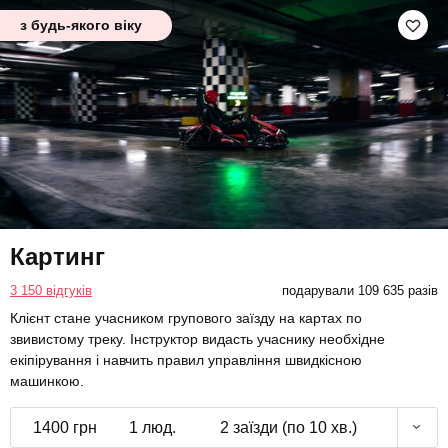
з будь-якого віку
Картинг
3 150 відгуків
подарували 109 635 разів
Клієнт стане учасником групового заїзду на картах по
звивистому треку. Інструктор видасть учаснику необхідне
екіпірування і навчить правил управління швидкісною
машинкою.
1400 грн
1 люд.
2 заїзди (по 10 хв.)