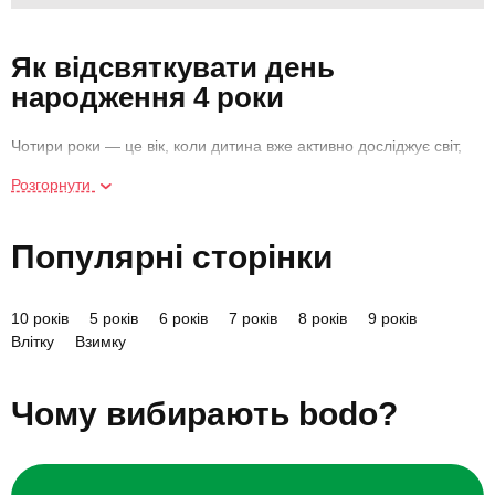
Як відсвяткувати день
народження 4 роки
Чотири роки — це вік, коли дитина вже активно досліджує світ,
багато рухається, фантазує і дуже гостро переживає емоції.
Розгорнути
День народження у 4 роки — це не про сценарій чи результат, а
про сам процес: бігати, сміятися, дивуватися й відчувати, що
сьогоднішній день особливий саме для неї.
Популярні сторінки
У цьому віці діти швидко втомлюються, тому свято має бути
живим, динамічним і водночас простим. Краще кілька яскравих
10 років
5 років
6 років
7 років
8 років
9 років
активностей, ніж довга програма, яку складно витримати.
Влітку
Взимку
Найцінніше — коли дитина щиро радіє, а батьки не хвилюються
через організаційні дрібниці.
Чому вибирають bodo?
Ідеї як відсвяткувати день
народження дитини 4 роки
Рухливі ігри у спеціально облаштованому просторі, де можна