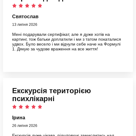
Святослав
13 липня 2026
Мені подарували сертифікат, але я дуже хотів на
картинг, тож батьки доплатили і ми з татом покаталися
удвох. Було весело і ми відчули себе наче на Формулі
1. Дякую за чудове враження на все життя!
Екскурсія територією
психлікарні
Ірина
26 липня 2026
Екскурсія дуже цікава, підштовхує замислитись над