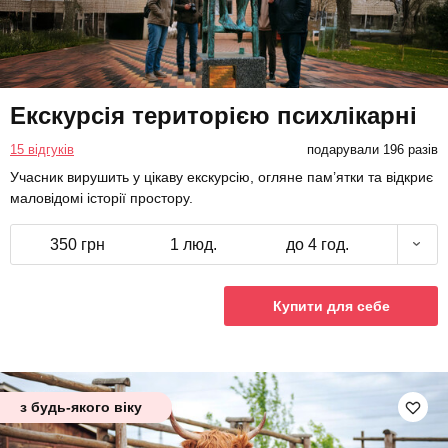
Екскурсія територією психлікарні
15 відгуків
подарували 196 разів
Учасник вирушить у цікаву екскурсію, огляне пам’ятки та відкриє
маловідомі історії простору.
350 грн
1 люд.
до 4 год.
Купити для себе
з будь-якого віку