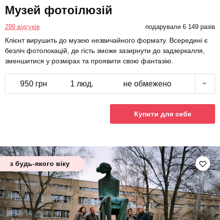
Музей фотоілюзій
299 відгуків
подарували 6 149 разів
Клієнт вирушить до музею незвичайного формату. Всередині є
безліч фотолокацій, де гість зможе зазирнути до задзеркалля,
зменшитися у розмірах та проявити свою фантазію.
950 грн
1 люд.
не обмежено
Купити для себе
з будь-якого віку