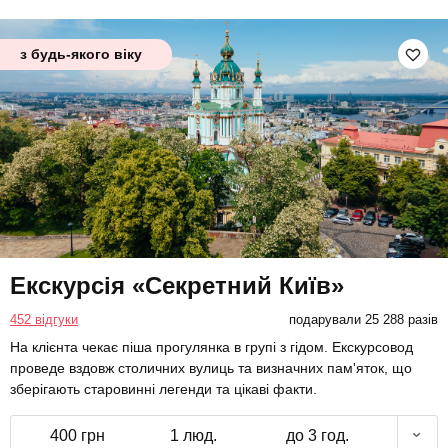
з будь-якого віку
Екскурсія «Секретний Київ»
452 відгуки
подарували 25 288 разів
На клієнта чекає піша прогулянка в групі з гідом. Екскурсовод
проведе вздовж столичних вулиць та визначних пам'яток, що
зберігають старовинні легенди та цікаві факти.
400 грн
1 люд.
до 3 год.