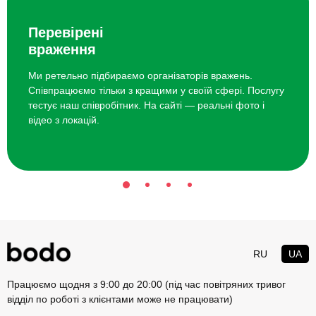
бігати, стрибати й лазити без обмежень.
Творчі заняття — малювання, ліплення або прості майстер-
Перевірені
класи, адаптовані до віку.
враження
Ігри з елементом сюжету — завдання, які включають уяву, а не
змагання.
Ми ретельно підбираємо організаторів вражень.
Свято разом з батьками — коли дорослі беруть участь у грі, а не
Співпрацюємо тільки з кращими у своїй сфері. Послугу
спостерігають збоку.
тестує наш співробітник. На сайті — реальні фото і
Контакт з природою — прогулянка, ферма або простір просто
відео з локацій.
неба.
Музика і ритм — танці, прості інструменти, рух під музику.
Міні-фотосесія — кілька живих кадрів без позування.
Невелика компанія однолітків — щоб дитина не губилася серед
натовпу.
Короткі активності, що змінюють одна одну, без
перевантаження.
Нове враження, яке дитина проживає вперше і з цікавістю.
RU
UA
Чому bodo допомагає зробити
Працюємо щодня з 9:00 до 20:00 (під час повітряних тривог
день народження 4 роки
відділ по роботі з клієнтами може не працювати)
спокійним для батьків і