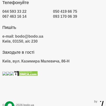
Як відсвяткувати день
Телефонуйте
народження дитини 4 роки
044 593 33 22
050 419 66 75
(вартість серпень 2026)
067 463 16 14
093 170 06 39
Товар
Ціна
Пишіть
e-mail: bodo@bodo.ua
Урок верхової їзди
1500 грн
Київ, 03150, а/с 230
Заходьте в гості
Картинг
1400 грн
Київ, вул. Казимира Малевича, 86-Н
Гоночний автосимулятор
800 грн
Музей фотоілюзій
950 грн
Екскурсія територією психлікарні
350 грн
by
Зоопарк «12 місяців»
650 грн
© 2009 — 2026 bodo.ua