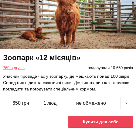
Зоопарк «12 місяців»
760 відгуків
подарували 10 650 разів
Учасник проведе час у зоопарку, де мешкають понад 100 звірів.
Серед них є дикі та екзотичні види. Деяких тварин клієнт зможе
погладити та погодувати спеціальним кормом.
650 грн
1 люд.
не обмежено
Купити для себе