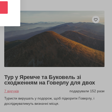
Тур у Яремче та Буковель зі
сходженням на Говерлу для двох
7 відгуків
подарували 152 рази
Туристи вирушать у подорож, щоб підкорити Говерлу, і
досліджуватимуть визначні місця.