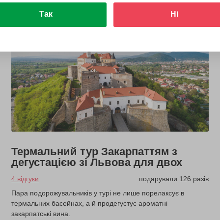
Так
Ні
Термальний тур Закарпаттям з
дегустацією зі Львова для двох
4 відгуки
подарували 126 разів
Пара подорожувальників у турі не лише порелаксує в
термальних басейнах, а й продегустує ароматні
закарпатські вина.