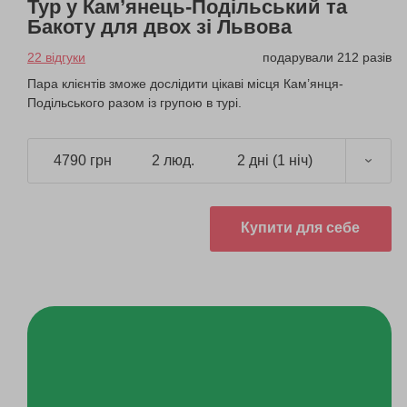
Тур у Кам’янець-Подільський та
Бакоту для двох зі Львова
22 відгуки
подарували 212 разів
Пара клієнтів зможе дослідити цікаві місця Кам’янця-
Подільського разом із групою в турі.
4790 грн
2 люд.
2 дні (1 ніч)
Купити для себе