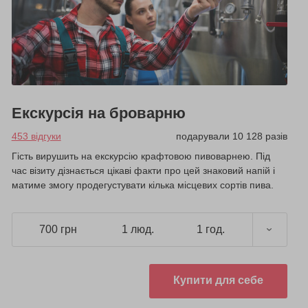
Екскурсія на броварню
453 відгуки
подарували 10 128 разів
Гість вирушить на екскурсію крафтовою пивоварнею. Під
час візиту дізнається цікаві факти про цей знаковий напій і
матиме змогу продегустувати кілька місцевих сортів пива.
700 грн
1 люд.
1 год.
Купити для себе