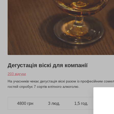
Дегустація віскі для компанії
203 відгуки
На учасників чекає дегустація віскі разом із професійним сомель
гостей спробує 7 сортів елітного алкоголю.
4800 грн
3 люд.
1,5 год.