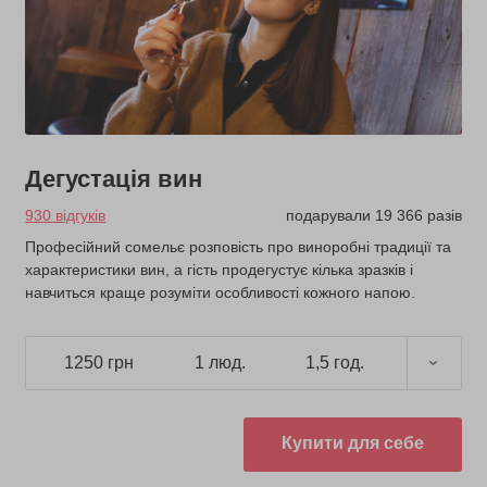
Дегустація вин
930 відгуків
подарували 19 366 разів
Професійний сомельє розповість про виноробні традиції та
характеристики вин, а гість продегустує кілька зразків і
навчиться краще розуміти особливості кожного напою.
1250 грн
1 люд.
1,5 год.
Купити для себе