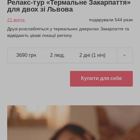
Релакс-тур «Термальне Закарпаття»
для двох зі Львова
21 відгук
подарували 544 рази
Друзі розслабляться у термальних джерелах Закарпаття та
відвідають цікаві локації регіону.
3690 грн
2 люд.
2 дні (1 ніч)
Купити для себе