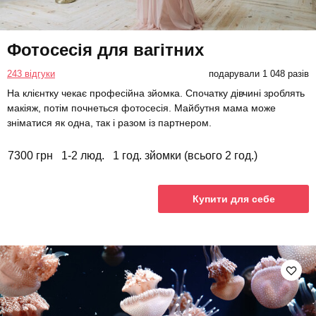
Фотосесія для вагітних
243 відгуки
подарували 1 048 разів
На клієнтку чекає професійна зйомка. Спочатку дівчині зроблять
макіяж, потім почнеться фотосесія. Майбутня мама може
зніматися як одна, так і разом із партнером.
7300 грн
1-2 люд.
1 год. зйомки (всього 2 год.)
Купити для себе