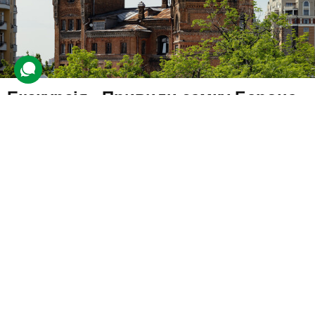
Екскурсія «Привиди замку Барона»
для компанії
8 відгуків
подарували 90 разів
На учасників чекає прогулянка будинком Барона: дворик із
химерами, огляд інтер’єрів і візит до вежі.
2000 грн
4 люд.
2 год.
Купити для себе