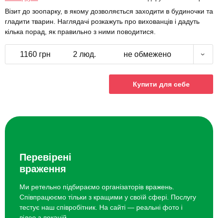
Візит до зоопарку, в якому дозволяється заходити в будиночки та
гладити тварин. Наглядачі розкажуть про вихованців і дадуть
кілька порад, як правильно з ними поводитися.
1160 грн
2 люд.
не обмежено
Купити для себе
Перевірені
враження
Ми ретельно підбираємо організаторів вражень.
Співпрацюємо тільки з кращими у своїй сфері. Послугу
тестує наш співробітник. На сайті — реальні фото і
відео з локацій.