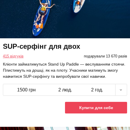
SUP-серфінг для двох
415 відгуків
подарували 13 670 разів
Клієнти займатимуться Stand Up Paddle — веслуванням стоячи.
Плистимуть на дошці, як на плоту. Учасники матимуть змогу
навчитися SUP-серфінгу та випробувати свої навички.
1500 грн
2 люд.
2 год.
Купити для себе