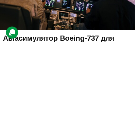
Авіасимулятор Boeing-737 для
двох
1 143 відгуки
подарували 11 244 рази
На учасників враження чекає віртуальний політ на авіатренажері
Boeing-737. Модель літака реалістично відтворена, а імітацію
польоту доповнюють візуальні та звукові ефекти.
2800 грн
1-2 люд.
1 год.
Купити для себе