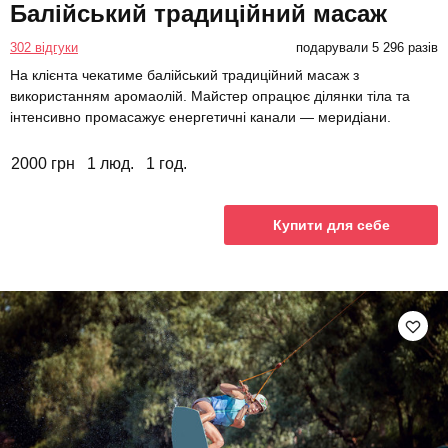
Балійський традиційний масаж
302 відгуки
подарували 5 296 разів
На клієнта чекатиме балійський традиційний масаж з
використанням аромаолій. Майстер опрацює ділянки тіла та
інтенсивно промасажує енергетичні канали — меридіани.
2000 грн
1 люд.
1 год.
Купити для себе