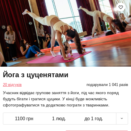
Йога з цуценятами
20 відгуків
подарували 1 041 разів
Учасник відвідає групове заняття з йоги, під час якого поряд
будуть бігати і гратися цуцики. У кінці буде можливість
сфотографуватися та додатково пограти з тваринками.
1100 грн
1 люд.
до 1 год.