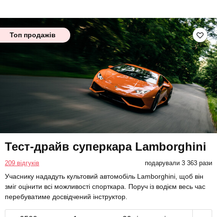
Топ продажів
Тест-драйв суперкара Lamborghini
209 відгуків
подарували 3 363 рази
Учаснику нададуть культовий автомобіль Lamborghini, щоб він
зміг оцінити всі можливості спорткара. Поруч із водієм весь час
перебуватиме досвідчений інструктор.