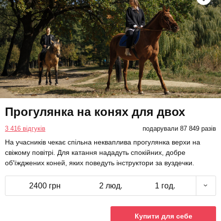
Прогулянка на конях для двох
3 416 відгуків
подарували 87 849 разів
На учасників чекає спільна некваплива прогулянка верхи на
свіжому повітрі. Для катання нададуть спокійних, добре
об'їжджених коней, яких поведуть інструктори за вуздечки.
2400 грн
2 люд.
1 год.
Купити для себе