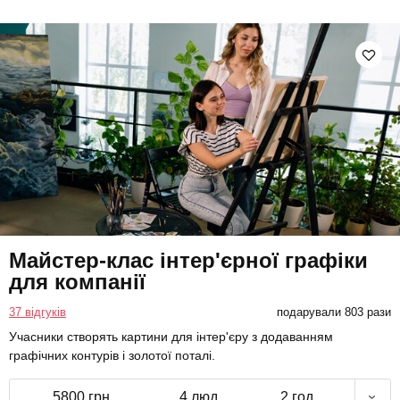
Майстер-клас інтер'єрної графіки
для компанії
37 відгуків
подарували 803 рази
Учасники створять картини для інтер'єру з додаванням
графічних контурів і золотої поталі.
5800 грн
4 люд.
2 год.