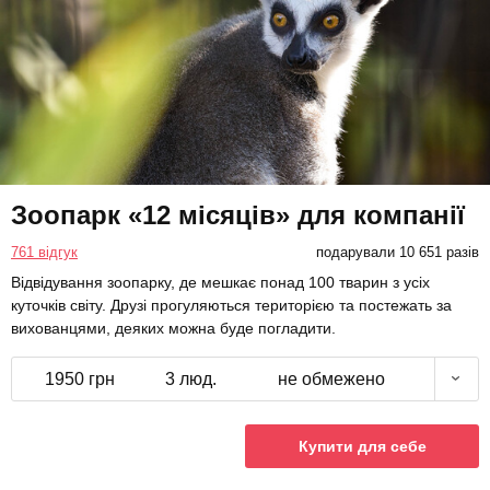
Зоопарк «12 місяців» для компанії
761 відгук
подарували 10 651 разів
Відвідування зоопарку, де мешкає понад 100 тварин з усіх
куточків світу. Друзі прогуляються територією та постежать за
вихованцями, деяких можна буде погладити.
1950 грн
3 люд.
не обмежено
Купити для себе