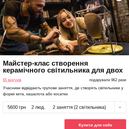
Майстер-клас створення
керамічного світильника для двох
65 відгуків
подарували 962 рази
Учасники відвідають групове заняття, де створять світильники у
формі кита, кашалота або косатки.
5600 грн
2 люд.
2 заняття (2 світильника)
Купити для себе