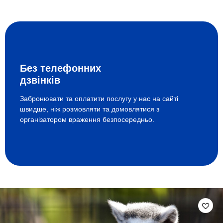
Без телефонних
дзвінків
Забронювати та оплатити послугу у нас на сайті
швидше, ніж розмовляти та домовлятися з
організатором враження безпосередньо.