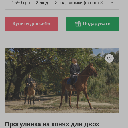
11550 грн
2 люд.
2 год. зйомки (всього 3,5 год.)
Купити для себе
Подарувати
Прогулянка на конях для двох