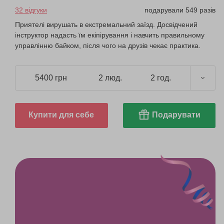
32 відгуки
подарували 549 разів
Приятелі вирушать в екстремальний заїзд. Досвідчений
інструктор надасть їм екіпірування і навчить правильному
управлінню байком, після чого на друзів чекає практика.
5400 грн
2 люд.
2 год.
Купити для себе
Подарувати