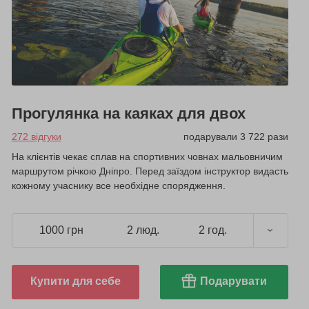
Прогулянка на каяках для двох
272 відгуки
подарували 3 722 рази
На клієнтів чекає сплав на спортивних човнах мальовничим
маршрутом річкою Дніпро. Перед заїздом інструктор видасть
кожному учаснику все необхідне спорядження.
1000 грн
2 люд.
2 год.
Купити для себе
Подарувати