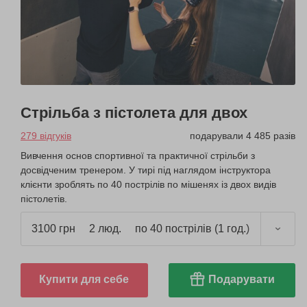
Стрільба з пістолета для двох
279 відгуків
подарували 4 485 разів
Вивчення основ спортивної та практичної стрільби з
досвідченим тренером. У тирі під наглядом інструктора
клієнти зроблять по 40 пострілів по мішенях із двох видів
пістолетів.
3100 грн
2 люд.
по 40 пострілів (1 год.)
Купити для себе
Подарувати