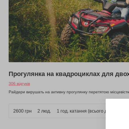
Прогулянка на квадроциклах для дво
306 відгуків
Райдери вирушать на активну прогулянку перетятою місцевістю
2600 грн
2 люд.
1 год. катання (всього до 1,5 год.)