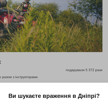
х
подарували 5 372 рази
 разом з інструкторами.
Купити для себе
Подарувати
Ви шукаєте враження в
Дніпрі
?