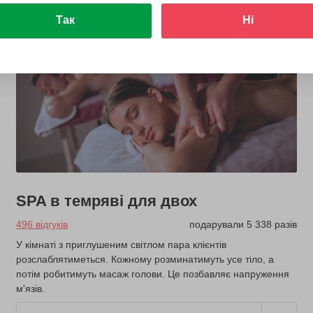
Так
Ні
SPA в темряві для двох
496 відгуків
подарували 5 338 разів
У кімнаті з приглушеним світлом пара клієнтів
розслаблятиметься. Кожному розминатимуть усе тіло, а
потім робитимуть масаж голови. Це позбавляє напруження
м'язів.