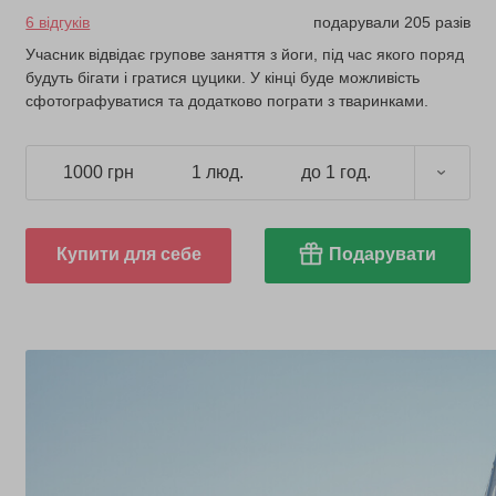
6 відгуків
подарували 205 разів
Учасник відвідає групове заняття з йоги, під час якого поряд
будуть бігати і гратися цуцики. У кінці буде можливість
сфотографуватися та додатково пограти з тваринками.
1000 грн
1 люд.
до 1 год.
Купити для себе
Подарувати