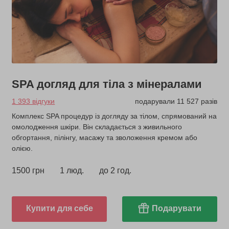
SPA догляд для тіла з мінералами
1 393 відгуки
подарували 11 527 разів
Комплекс SPA процедур із догляду за тілом, спрямований на
омолодження шкіри. Він складається з живильного
обгортання, пілінгу, масажу та зволоження кремом або
олією.
1500 грн
1 люд.
до 2 год.
Купити для себе
Подарувати