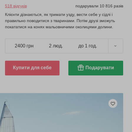
518 відгуків
подарували 10 816 разів
Клієнти дізнаються, як тримати узду, вести себе у сідлі і
правильно поводитися з тваринами. Потім друзі зможуть
покататися на конях мальовничими околицями долини.
2400 грн
2 люд.
до 1 год.
Купити для себе
Подарувати