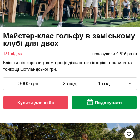
Майстер-клас гольфу в заміському
клубі для двох
181 відгук
подарували 9 816 разів
Клієнти під керівництвом профі дізнаються історію, правила та
тонкощі шотландської гри.
3000 грн
2 люд.
1 год.
Купити для себе
Подарувати