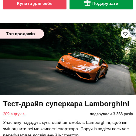
Купити для себе
Подарувати
Топ продажів
Тест-драйв суперкара Lamborghini
209 відгуків
подарували 3 358 разів
Учаснику нададуть культовий автомобіль Lamborghini, щоб він
зміг оцінити всі можливості спорткара. Поруч із водієм весь час
перебуватиме досвідчений інструктор.