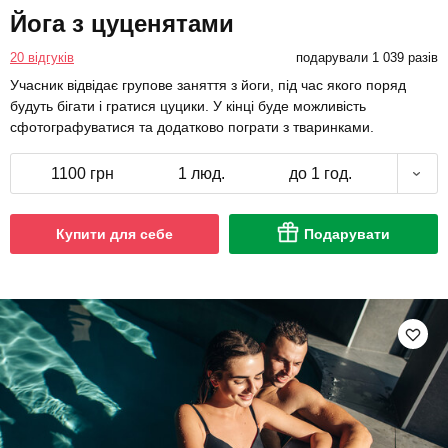
Йога з цуценятами
20 відгуків
подарували 1 039 разів
Учасник відвідає групове заняття з йоги, під час якого поряд
будуть бігати і гратися цуцики. У кінці буде можливість
сфотографуватися та додатково пограти з тваринками.
1100 грн
1 люд.
до 1 год.
Купити для себе
Подарувати