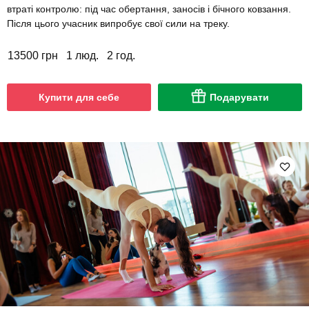
втраті контролю: під час обертання, заносів і бічного ковзання.
Після цього учасник випробує свої сили на треку.
13500 грн
1 люд.
2 год.
Купити для себе
Подарувати