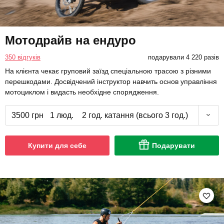
Мотодрайв на ендуро
350 відгуків
подарували 4 220 разів
На клієнта чекає груповий заїзд спеціальною трасою з різними
перешкодами. Досвідчений інструктор навчить основ управління
мотоциклом і видасть необхідне спорядження.
3500 грн
1 люд.
2 год. катання (всього 3 год.)
Купити для себе
Подарувати