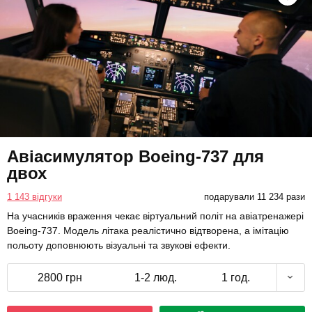
Авіасимулятор Boeing-737 для
двох
1 143 відгуки
подарували 11 234 рази
На учасників враження чекає віртуальний політ на авіатренажері
Boeing-737. Модель літака реалістично відтворена, а імітацію
польоту доповнюють візуальні та звукові ефекти.
2800 грн
1-2 люд.
1 год.