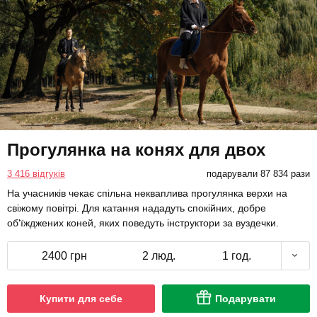
Прогулянка на конях для двох
3 416 відгуків
подарували 87 834 рази
На учасників чекає спільна некваплива прогулянка верхи на
свіжому повітрі. Для катання нададуть спокійних, добре
об'їжджених коней, яких поведуть інструктори за вуздечки.
2400 грн
2 люд.
1 год.
Купити для себе
Подарувати