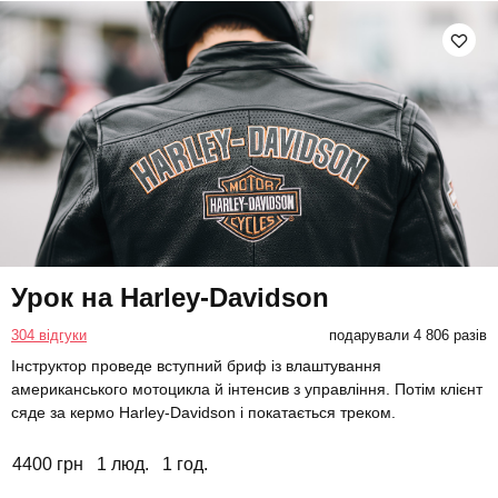
Урок на Harley-Davidson
304 відгуки
подарували 4 806 разів
Інструктор проведе вступний бриф із влаштування
американського мотоцикла й інтенсив з управління. Потім клієнт
сяде за кермо Harley-Davidson і покатається треком.
4400 грн
1 люд.
1 год.