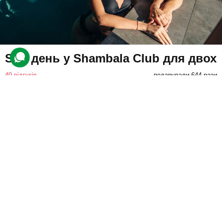
SPA день у Shambala Club для двох
40 відгуків
подарували 644 рази
Учасники відвідають заміський комплекс, де на них чекає
неймовірне розслаблення завдяки аюрведичним SPA
процедурам, а також відпочинку в соляній кімнаті та аквазоні.
12000 грн
2 люд.
1 день
Купити для себе
Подарувати