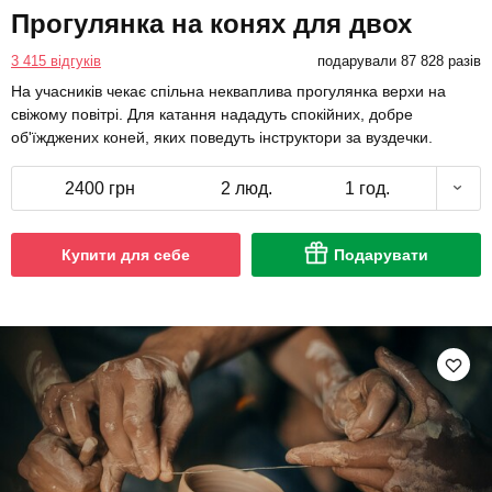
Прогулянка на конях для двох
3 415 відгуків
подарували 87 828 разів
На учасників чекає спільна некваплива прогулянка верхи на
свіжому повітрі. Для катання нададуть спокійних, добре
об'їжджених коней, яких поведуть інструктори за вуздечки.
2400 грн
2 люд.
1 год.
Купити для себе
Подарувати