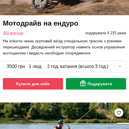
Мотодрайв на ендуро
350 відгуків
подарували 4 215 разів
На клієнта чекає груповий заїзд спеціальною трасою з різними
перешкодами. Досвідчений інструктор навчить основ управління
мотоциклом і видасть необхідне спорядження.
3500 грн
1 люд.
2 год. катання (всього 3 год.)
Купити для себе
Подарувати