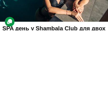
SPA день у Shambala Club для двох
40 відгуків
подарували 643 рази
Учасники відвідають заміський комплекс, де на них чекає
неймовірне розслаблення завдяки аюрведичним SPA
процедурам, а також відпочинку в соляній кімнаті та аквазоні.
12000 грн
2 люд.
1 день
Купити для себе
Подарувати