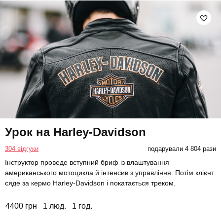
Урок на Harley-Davidson
304 відгуки
подарували 4 804 рази
Інструктор проведе вступний бриф із влаштування
американського мотоцикла й інтенсив з управління. Потім клієнт
сяде за кермо Harley-Davidson і покатається треком.
4400 грн
1 люд.
1 год.