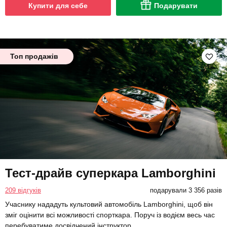
Купити для себе
Подарувати
Топ продажів
Тест-драйв суперкара Lamborghini
209 відгуків
подарували 3 356 разів
Учаснику нададуть культовий автомобіль Lamborghini, щоб він
зміг оцінити всі можливості спорткара. Поруч із водієм весь час
перебуватиме досвідчений інструктор.