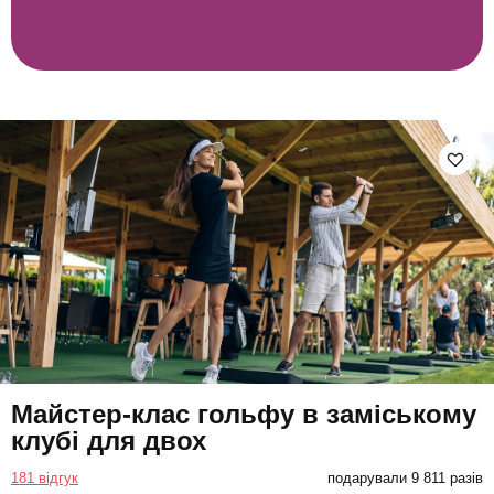
Майстер-клас гольфу в заміському
клубі для двох
181 відгук
подарували 9 811 разів