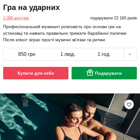
Гра на ударних
1 090 відгуків
подарували 22 160 разів
Професіональний музикант розповість про основи гри на
установці та навчить правильно тримати барабанні палички.
Після клієнт зіграє прості музичні зв'язки та ритми.
850 грн
1 люд.
1 год.
Купити для себе
Подарувати