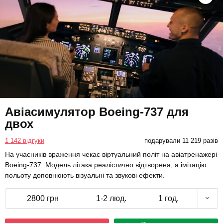
Авіасимулятор Boeing-737 для
двох
1 142 відгуки
подарували 11 219 разів
На учасників враження чекає віртуальний політ на авіатренажері
Boeing-737. Модель літака реалістично відтворена, а імітацію
польоту доповнюють візуальні та звукові ефекти.
2800 грн
1-2 люд.
1 год.