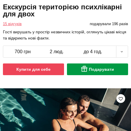
Екскурсія територією психлікарні
для двох
15 відгуків
подарували 196 разів
Гості вирушать у простір незвичних історій, оглянуть цікаві місця
та відкриють нові факти.
700 грн
2 люд.
до 4 год.
Купити для себе
Подарувати