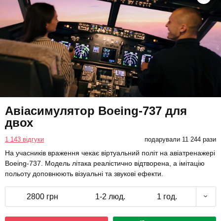
Авіасимулятор Boeing-737 для
двох
1 143 відгуки
подарували 11 244 рази
На учасників враження чекає віртуальний політ на авіатренажері
Boeing-737. Модель літака реалістично відтворена, а імітацію
польоту доповнюють візуальні та звукові ефекти.
2800 грн
1-2 люд.
1 год.