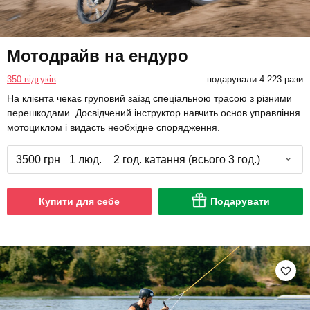
Мотодрайв на ендуро
350 відгуків
подарували 4 223 рази
На клієнта чекає груповий заїзд спеціальною трасою з різними
перешкодами. Досвідчений інструктор навчить основ управління
мотоциклом і видасть необхідне спорядження.
3500 грн
1 люд.
2 год. катання (всього 3 год.)
Купити для себе
Подарувати