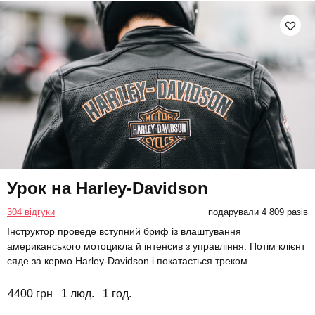
Урок на Harley-Davidson
304 відгуки
подарували 4 809 разів
Інструктор проведе вступний бриф із влаштування
американського мотоцикла й інтенсив з управління. Потім клієнт
сяде за кермо Harley-Davidson і покатається треком.
4400 грн
1 люд.
1 год.