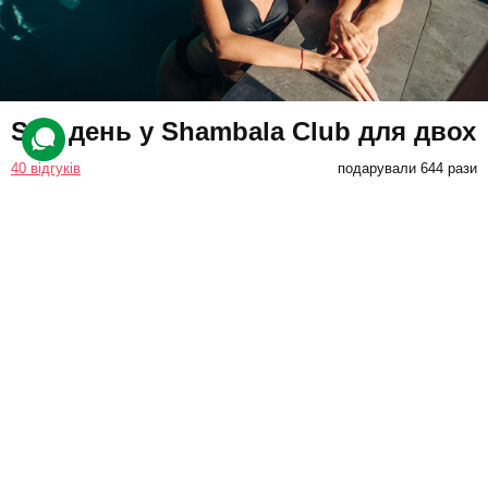
SPA день у Shambala Club для двох
40 відгуків
подарували 644 рази
Учасники відвідають заміський комплекс, де на них чекає
неймовірне розслаблення завдяки аюрведичним SPA
процедурам, а також відпочинку в соляній кімнаті та аквазоні.
12000 грн
2 люд.
1 день
Купити для себе
Подарувати