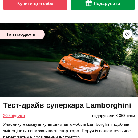
Купити для себе
Подарувати
Топ продажів
Тест-драйв суперкара Lamborghini
209 відгуків
подарували 3 363 рази
Учаснику нададуть культовий автомобіль Lamborghini, щоб він
зміг оцінити всі можливості спорткара. Поруч із водієм весь час
перебуватиме досвідчений інструктор.