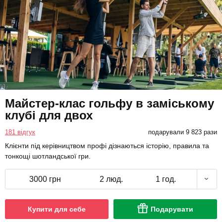
Майстер-клас гольфу в заміському
клубі для двох
181 відгук
подарували 9 823 рази
Клієнти під керівництвом профі дізнаються історію, правила та
тонкощі шотландської гри.
3000 грн
2 люд.
1 год.
Купити для себе
Подарувати