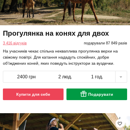
Прогулянка на конях для двох
3 416 відгуків
подарували 87 849 разів
На учасників чекає спільна некваплива прогулянка верхи на
свіжому повітрі. Для катання нададуть спокійних, добре
об'їжджених коней, яких поведуть інструктори за вуздечки.
2400 грн
2 люд.
1 год.
Купити для себе
Подарувати