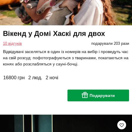
Вікенд у Домі Хаскі для двох
10 відгуків
подарували 203 рази
Відвідувачі заселяться в один із номерів на вибір і проведуть час
на свій розсуд: пофотографуються з тваринами, покатаються на
конях або розслабляться у сауні-бочці.
16800 грн
2 люд.
2 ночі
Подарувати