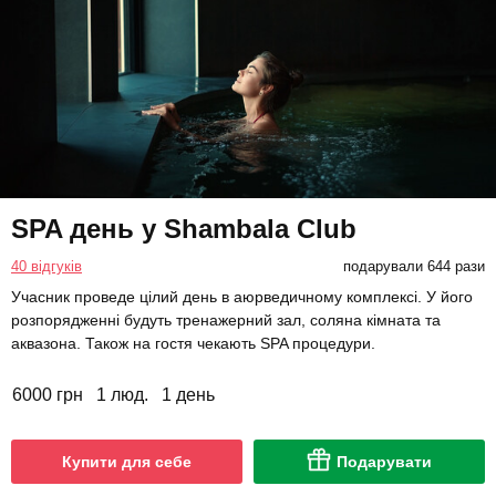
SPA день у Shambala Club
40 відгуків
подарували 644 рази
Учасник проведе цілий день в аюрведичному комплексі. У його
розпорядженні будуть тренажерний зал, соляна кімната та
аквазона. Також на гостя чекають SPA процедури.
6000 грн
1 люд.
1 день
Купити для себе
Подарувати