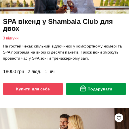
SPA вікенд у Shambala Club для
двох
3 відгуки
На гостей чекає спільний відпочинок у комфортному номері та
SPA програма на вибір із десяти пакетів. Також вони зможуть
провести час у SPA зоні й тренажерному залі.
18000 грн
2 люд.
1 ніч
Купити для себе
Подарувати