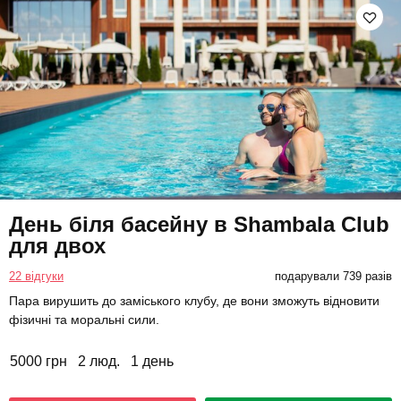
День біля басейну в Shambala Club
для двох
22 відгуки
подарували 739 разів
Пара вирушить до заміського клубу, де вони зможуть відновити
фізичні та моральні сили.
5000 грн
2 люд.
1 день