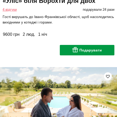
«Уліс» біля Ворохти для двох
4 відгуки
подарували 24 рази
Гості вирушать до Івано-Франківської області, щоб насолодитись
вихідними у котеджі і горами.
9600 грн
2 люд.
1 ніч
Подарувати