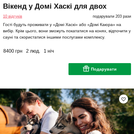
Вікенд у Домі Хаскі для двох
10 відгуків
подарували 203 рази
Гості будуть проживати у «Домі Хаскі» або «Домі Каюра» на
вибір. Крім цього, вони зможуть покататися на конях, відпочити у
сауні та скористатися іншими послугами комплексу.
8400 грн
2 люд.
1 ніч
Подарувати