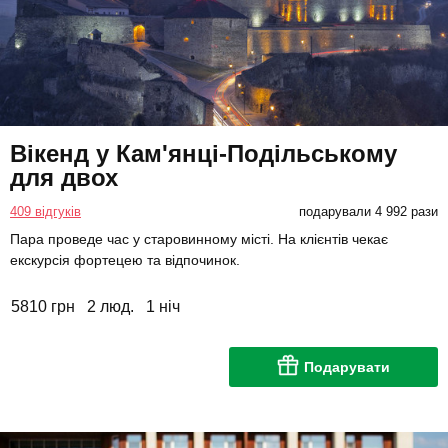
Вікенд у Кам'янці-Подільському
для двох
409 відгуків
подарували 4 992 рази
Пара проведе час у старовинному місті. На клієнтів чекає
екскурсія фортецею та відпочинок.
5810 грн
2 люд.
1 ніч
Подарувати