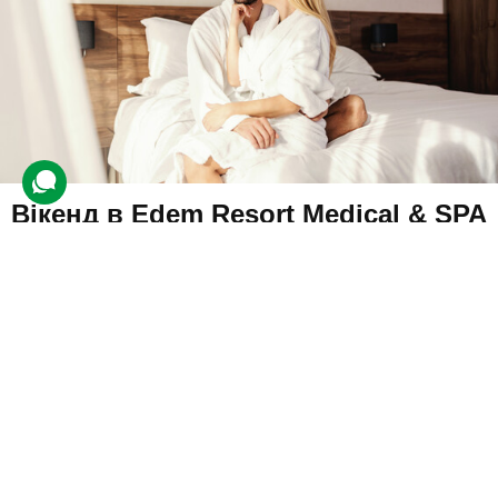
Вікенд в Edem Resort Medical & SPA
для двох біля Львова
8 відгуків
подарували 55 разів
Клієнти відпочинуть у п'ятизірковому готелі з гольф-клубом, SPA
центром і рестораном.
40000 грн
2 люд.
2 ночі
Подарувати