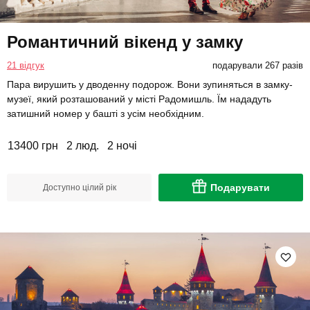
Романтичний вікенд у замку
21 відгук
подарували 267 разів
Пара вирушить у дводенну подорож. Вони зупиняться в замку-
музеї, який розташований у місті Радомишль. Їм нададуть
затишний номер у башті з усім необхідним.
13400 грн
2 люд.
2 ночі
Подарувати
Доступно цілий рік