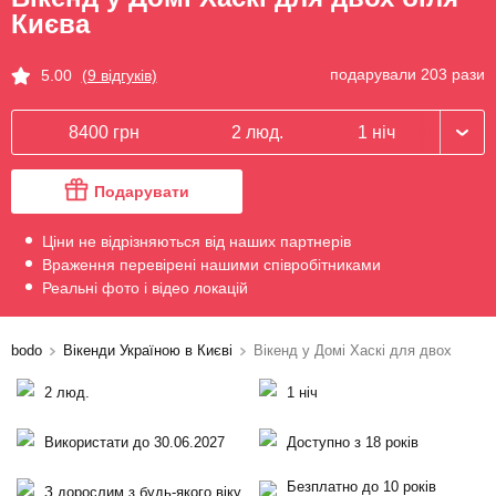
Києва
подарували 203 рази
5.00
(9 відгуків)
8400 грн
2 люд.
1 ніч
Подарувати
Ціни не відрізняються від наших партнерів
Враження перевірені нашими співробітниками
Реальні фото і відео локацій
bodo
Вікенди Україною в Києві
Вікенд у Домі Хаскі для двох
2 люд.
1 ніч
Використати до 30.06.2027
Доступно з 18 років
Безплатно до 10 років
З дорослим з будь-якого віку