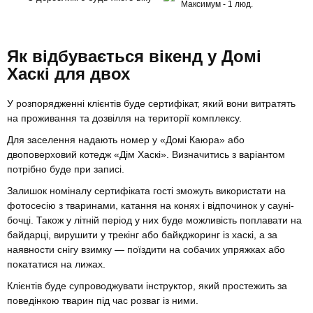
Максимум - 1 люд.
Як відбувається вікенд у Домі
Хаскі для двох
У розпорядженні клієнтів буде сертифікат, який вони витратять
на проживання та дозвілля на території комплексу.
Для заселення надають номер у «Домі Каюра» або
двоповерховий котедж «Дім Хаскі». Визначитись з варіантом
потрібно буде при записі.
Залишок номіналу сертифіката гості зможуть використати на
фотосесію з тваринами, катання на конях і відпочинок у сауні-
бочці. Також у літній період у них буде можливість поплавати на
байдарці, вирушити у трекінг або байкджоринг із хаскі, а за
наявности снігу взимку — поїздити на собачих упряжках або
покататися на лижах.
Клієнтів буде супроводжувати інструктор, який простежить за
поведінкою тварин під час розваг із ними.