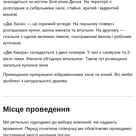
знаходиться за містом біля річки Десна. На території є
розплідник із сибірськими хаскі, стайня, критий і відкритий
манежі.
«Дім Хаскі» — це окремий котедж. На першому поверсі
розташовані кухня, ванна кімната та вітальня. На другому —
спальня з одним великим ліжком, панорамним вікном і робочим
куточком.
«Дім Каюра» складається з двох номерів. У них є санвузли та 2-
місні ліжка. Кімнати об'єднані вітальнею. Також тут розміщена
загальна кухонна зона.
Приміщення прикрашені зображеннями хаскі та коней. Всі меблі
зроблені з натурального дерева.
Місце проведення
Ми ретельно підходимо до вибору компаній, які надають
враження. Перед початком співпраці ми обов'язково проводимо
тестування якості надання послуг.