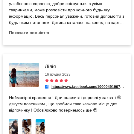
улюбленою справою, добре спілкується з усіма
тваринками, може розповісти про кожного будь-яку
інформацію. Весь персонал уважний, готовий допомогти з
будь-яким питанням. Дитина каталася на конях, на карт-
нарті, ми вигулювали песика, годували коней, енотів,
Показати повністю
альпаку. Все сподобалось, щиро рекомендуємо!
Лілія
16 грудня 2023
https://www.facebook.com/100004919077960
Неймовірні враження ! Діти щасливі і дорослі у захваті 🤩
дякуєм власникам , що зробили таке казкове місце для
відпочинку ! Обовʼязково повернемось ще 😍