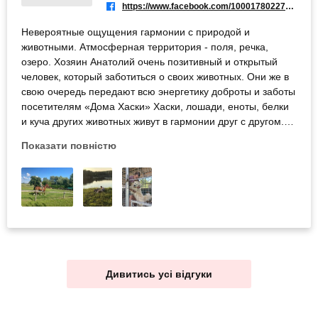
https://www.facebook.com/100017802271622
Невероятные ощущения гармонии с природой и
животными. Атмосферная территория - поля, речка,
озеро. Хозяин Анатолий очень позитивный и открытый
человек, который заботиться о своих животных. Они же в
свою очередь передают всю энергетику доброты и заботы
посетителям «Дома Хаски» Хаски, лошади, еноты, белки
и куча других животных живут в гармонии друг с другом.
Так же в «Доме хаски» есть маленькая косуля, которую
Показати повністю
Анатолий спас и пытается адаптировать к жизни в
питомнике, так как сама она в дикой природе уже не
выживет. Словом, невероятная буря позитива падает на
вас по приезду в «Дом хаски». Спасибо хозяевам за эти
эмоции.
Дивитись усі відгуки