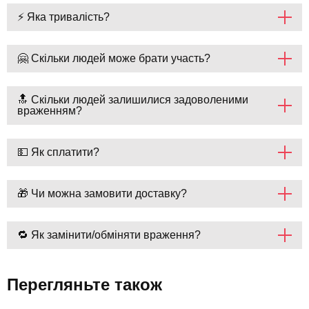
⚡ Яка тривалість?
🤗 Скільки людей може брати участь?
🔝 Скільки людей залишилися задоволеними
враженням?
💵 Як сплатити?
🎁 Чи можна замовити доставку?
🔁 Як замінити/обміняти враження?
Перегляньте також