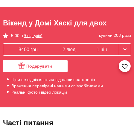
Вікенд у Домі Хаскі для двох
купили 203 рази
5.00
(9 відгуків)
8400 грн
2 люд.
1 ніч
Подарувати
Ціни не відрізняються від наших партнерів
Враження перевірені нашими співробітниками
Реальні фото і відео локацій
Часті питання