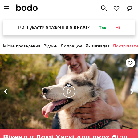
Ви шукаєте враження в
Києві
?
Так
Ні
Місце проведення
Відгуки
Як працює
Як виглядає
Як отримати
Вікенд у Домі Хаскі для двох біля