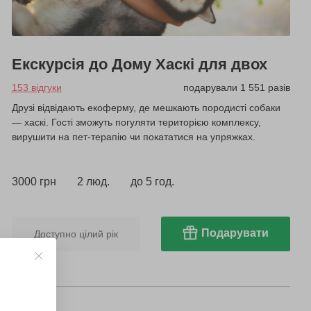
Екскурсія до Дому Хаскі для двох
153 відгуки
подарували 1 551 разів
Друзі відвідають екоферму, де мешкають породисті собаки
— хаскі. Гості зможуть погуляти територією комплексу,
вирушити на пет-терапію чи покататися на упряжках.
3000 грн
2 люд.
до 5 год.
Подарувати
Доступно цілий рік