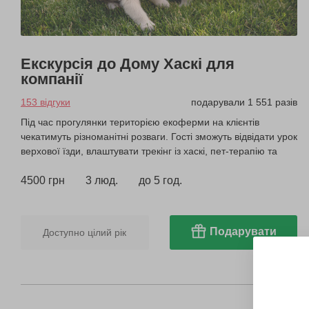
Екскурсія до Дому Хаскі для
компанії
153 відгуки
подарували 1 551 разів
Під час прогулянки територією екоферми на клієнтів
чекатимуть різноманітні розваги. Гості зможуть відвідати урок
верхової їзди, влаштувати трекінг із хаскі, пет-терапію та
інше.
4500 грн
3 люд.
до 5 год.
Подарувати
Доступно цілий рік