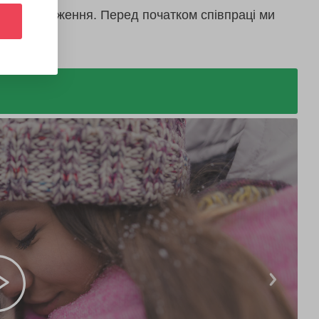
дають враження. Перед початком співпраці ми
послуг.