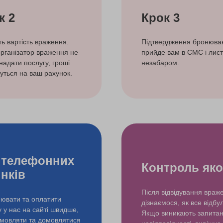
к 2
Крок 3
ть вартість враження.
Підтвердження бронюва
рганізатор враження не
прийде вам в СМС і лист
надати послугу, гроші
незабаром.
уться на ваш рахунок.
 телефонних
Контроль яко
інків
Після відвідування враж
ювати та оплатити
дізнаємося, як все відбу
у у нас на сайті швидше,
Якщо виникають запита
змовляти та домовлятися