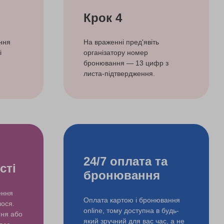
Крок 4
ння
На враженні пред'явіть
і
організатору номер
бронювання — 13 цифр з
листа-підтвердження.
24/7 оплата та
сті
бронювання
ення
Оплата картою і бронювання
лося.
online, тому доступна в будь-
ння або
який зручний для вас час, а не