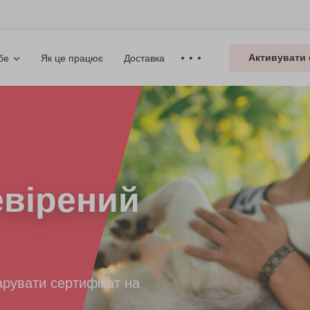
Активувати 
Як це працює
Доставка
бе
вірений
рувати сертифікат на