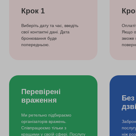
Крок 1
Кро
Виберіть дату та час, введіть
Оплаті
свої контактні дані. Дата
Якщо о
бронювання буде
зможе 
попередньою.
поверн
Перевірені
Без
враження
дзв
Ми ретельно підбираємо
організаторів вражень.
Заброн
Співпрацюємо тільки з
послуг
кращими у своїй сфері. Послугу
ніж ро