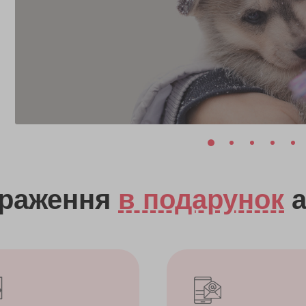
враження
в подарунок
а