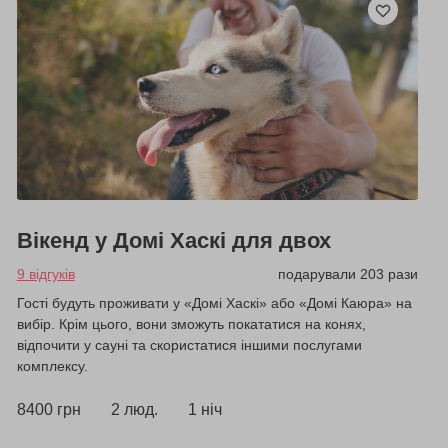
Вікенд у Домі Хаскі для двох
9 відгуків
подарували 203 рази
Гості будуть проживати у «Домі Хаскі» або «Домі Каюра» на
вибір. Крім цього, вони зможуть покататися на конях,
відпочити у сауні та скористатися іншими послугами
комплексу.
8400 грн
2 люд.
1 ніч