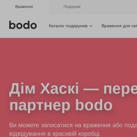
Враження
Подорожі
Каталог подарунків
Враження для се
Дім Хаскі
— пере
партнер bodo
Ви можете записатися на враження або пода
відвідування в красивій коробці.