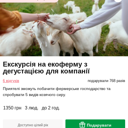
Екскурсія на екоферму з
дегустацією для компанії
6 відгуків
подарували 768 разів
Приятелі зможуть побачити фермерське господарство та
спробувати 5 видів козячого сиру.
1350 грн
3 люд.
до 2 год.
Подарувати
Доступно цілий рік