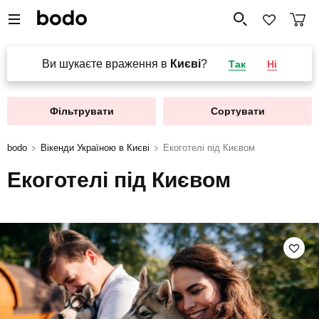
Ви шукаєте враження в
Києві
?
Так
Ні
Фільтрувати
Сортувати
bodo
Вікенди Україною в Києві
Екоготелі під Києвом
Екоготелі під Києвом