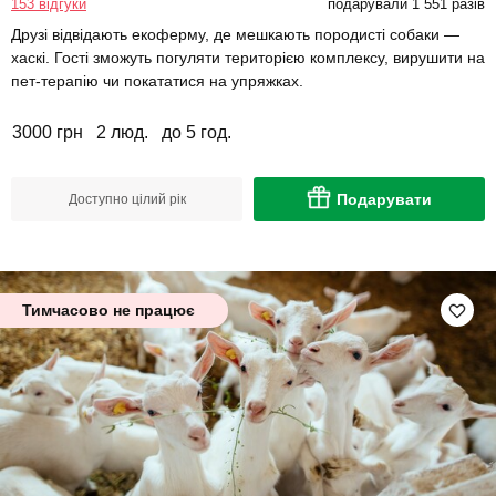
153 відгуки
подарували 1 551 разів
Друзі відвідають екоферму, де мешкають породисті собаки —
хаскі. Гості зможуть погуляти територією комплексу, вирушити на
пет-терапію чи покататися на упряжках.
3000 грн
2 люд.
до 5 год.
Подарувати
Доступно цілий рік
Тимчасово не працює