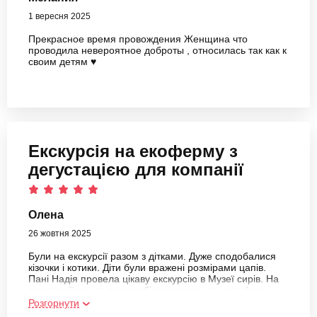
1 вересня 2025
Прекрасное время провождения Женщина что
проводила невероятное доброты , относилась так как к
своим детям ♥️
Екскурсія на екоферму з
дегустацією для компанії
Олена
26 жовтня 2025
Були на екскурсії разом з дітками. Дуже сподобалися
кізочки і котики. Діти були вражені розмірами цапів.
Пані Надія провела цікаву екскурсію в Музеї сирів. На
дегустації скуштували добірку козячих та коров'ячих
сирів. Були приємно вражені смаком козячих. Це було
Розгорнути
дуже смачно. Сири не мають вираженого козячого