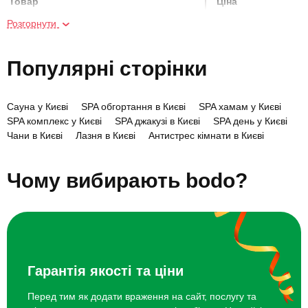
Товар
Ціна
Розгорнути
Вікенд у Домі Хаскі для двох
16800 грн
Популярні сторінки
Екскурсія на екоферму з дегустацією
1350 грн
для компанії
Сауна у Києві
SPA обгортання в Києві
SPA хамам у Києві
SPA комплекс у Києві
SPA джакузі в Києві
SPA день у Києві
Екскурсія на екоферму з дегустацією
900 грн
Чани в Києві
Лазня в Києві
Антистрес кімнати в Києві
для двох
Заміський відпочинок під Києвом на вихідні
Чому вибирають bodo?
Екскурсія до Дому Хаскі для двох
3000 грн
Екскурсія на екоферму з дегустацією
1800 грн
для компанії
Вікенд у Домі Хаскі для двох
8400 грн
Гарантія якості та ціни
Перед тим як додати враження на сайт, послугу та