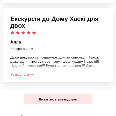
смаку і запаху, а лише тонку нотку. Можна потім
придбати молочну продукцію прямо з виробництва.
Набрали ще й додому смакоти. Будемо рекомендувати
ферму і їхню продукцію!
Екскурсія до Дому Хаскі для
двох
Алла
27 червня 2026
Дуже дякуємо за подарунок доні та синочку!!! Також
дуже вдячні інструктору Ігору і шеф кухару Наталії!!!
Чудовий персонал!!! Купа гарних вражень!!! Дуже
сподобалося все і хаскі, і альпаки, і олень, і павліни, а
єнотам особливий респект!!!))) Дякуємо Bodo!!!!
Розгорнути
Дивитись усі відгуки