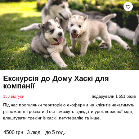
Екскурсія до Дому Хаскі для
компанії
153 відгуки
подарували 1 551 разів
Під час прогулянки територією екоферми на клієнтів чекатимуть
різноманітні розваги. Гості зможуть відвідати урок верхової їзди,
влаштувати трекінг із хаскі, пет-терапію та інше.
4500 грн
3 люд.
до 5 год.