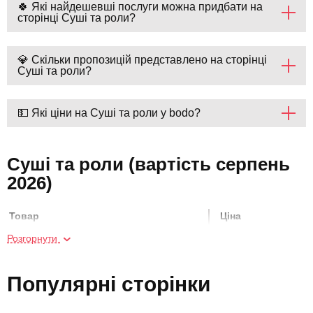
🍀 Які найдешевші послуги можна придбати на
сторінці Суші та роли?
💎 Скільки пропозицій представлено на сторінці
Суші та роли?
💵 Які ціни на Суші та роли у bodo?
Суші та роли (вартість серпень
2026)
Товар
Ціна
Розгорнути
Майстер-клас суші
1000 грн
Популярні сторінки
Індивідуальний майстер-клас
5000 грн
кулінарії для двох