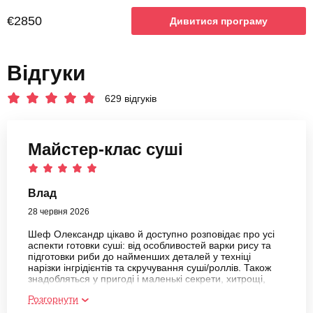
€2850
Дивитися програму
Відгуки
629 відгуків
Майстер-клас суші
Влад
28 червня 2026
Шеф Олександр цікаво й доступно розповідає про усі
аспекти готовки суші: від особливостей варки рису та
підготовки риби до найменших деталей у техніці
нарізки інгрідієнтів та скручування суші/роллів. Також
знадобляться у пригоді і маленькі секрети, хитрощі,
якими поділився з нами майстер-шеф. Дякуємо за
Розгорнути
чудове враження!