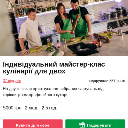
Індивідуальний майстер-клас
кулінарії для двох
37 відгуків
подарували 557 разів
На друзів чекає приготування вибраних частувань під
керівництвом професійного кухаря.
5000 грн
2 люд.
2,5 год.
Купити для себе
Подарувати