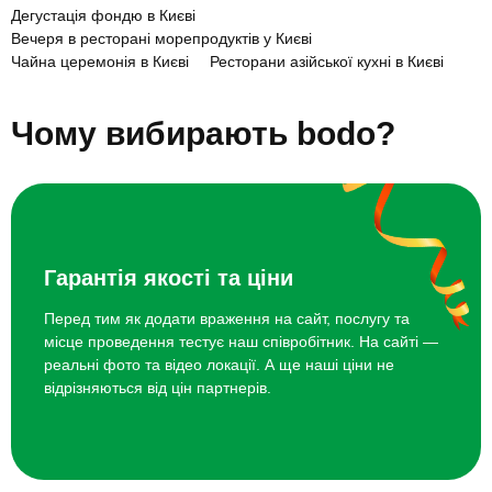
Дегустація фондю в Києві
Вечеря в ресторані морепродуктів у Києві
Майстер-клас суші для двох
2000 грн
Чайна церемонія в Києві
Ресторани азійської кухні в Києві
Ресторани з терасою в Києві
Коктейль-бари в Києві
Індивідуальний майстер-клас
7000 грн
Безлімітні вечері у ресторані в Києві
Чому вибирають bodo?
кулінарії для компанії
Романтичні ресторани в Києві
Індивідуальний майстер-клас
6000 грн
кулінарії для компанії
Майстер-клас суші для компанії
3000 грн
Гарантія якості та ціни
Перед тим як додати враження на сайт, послугу та
місце проведення тестує наш співробітник. На сайті —
реальні фото та відео локації. А ще наші ціни не
відрізняються від цін партнерів.