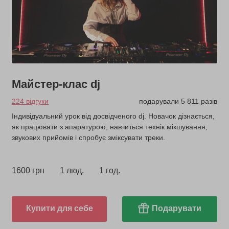
Майстер-клас dj
224 відгуки
подарували 5 811 разів
Індивідуальний урок від досвідченого dj. Новачок дізнається,
як працювати з апаратурою, навчиться технік мікшування,
звукових прийомів і спробує зміксувати треки.
1600 грн
1 люд.
1 год.
Купити для себе
Подарувати