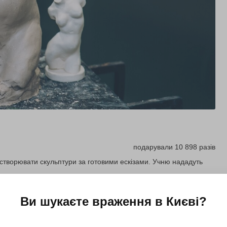
подарували 10 898 разів
ь створювати скульптури за готовими ескізами. Учню нададуть
Ви шукаєте враження в
Києві
?
Купити для себе
Подарувати