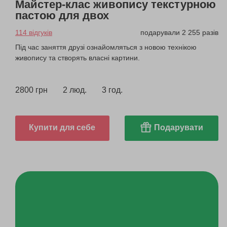
Майстер-клас живопису текстурною
пастою для двох
114 відгуків
подарували 2 255 разів
Під час заняття друзі ознайомляться з новою технікою
живопису та створять власні картини.
2800 грн
2 люд.
3 год.
Купити для себе
Подарувати