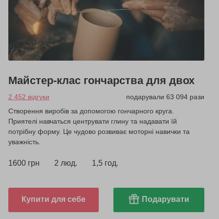
Майстер-клас гончарства для двох
2 452 відгуки
подарували 63 094 рази
Створення виробів за допомогою гончарного круга.
Приятелі навчаться центрувати глину та надавати їй
потрібну форму. Це чудово розвиває моторні навички та
уважність.
1600 грн
2 люд.
1,5 год.
Купити для себе
Подарувати