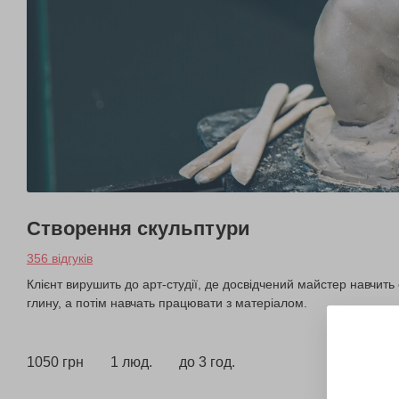
Створення скульптури
356 відгуків
Клієнт вирушить до арт-студії, де досвідчений майстер навчит
глину, а потім навчать працювати з матеріалом.
1050 грн
1 люд.
до 3 год.