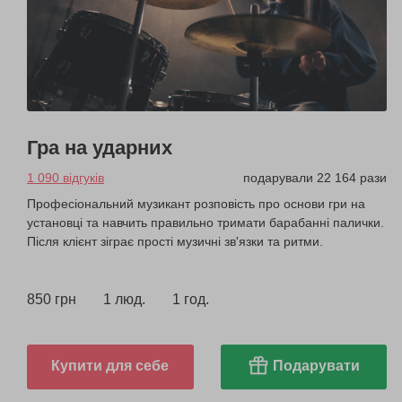
Гра на ударних
1 090 відгуків
подарували 22 164 рази
Професіональний музикант розповість про основи гри на
установці та навчить правильно тримати барабанні палички.
Після клієнт зіграє прості музичні зв'язки та ритми.
850 грн
1 люд.
1 год.
Купити для себе
Подарувати