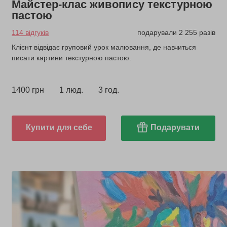
Майстер-клас живопису текстурною
пастою
114 відгуків
подарували 2 255 разів
Клієнт відвідає груповий урок малювання, де навчиться
писати картини текстурною пастою.
1400 грн
1 люд.
3 год.
Купити для себе
Подарувати