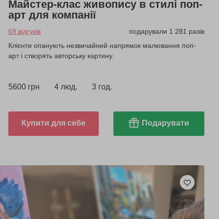
Майстер-клас живопису в стилі поп-
арт для компанії
69 відгуків
подарували 1 281 разів
Клієнти опанують незвичайний напрямок малювання поп-
арт і створять авторську картину.
5600 грн
4 люд.
3 год.
Купити для себе
Подарувати