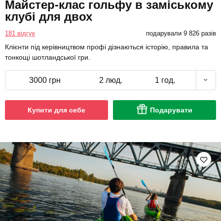
Майстер-клас гольфу в заміському
клубі для двох
181 відгук
подарували 9 826 разів
Клієнти під керівництвом профі дізнаються історію, правила та
тонкощі шотландської гри.
3000 грн
2 люд.
1 год.
Купити для себе
Подарувати