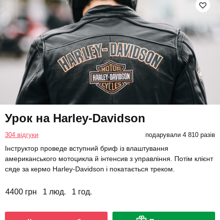
Урок на Harley-Davidson
304 відгуки
подарували 4 810 разів
Інструктор проведе вступний бриф із влаштування
американського мотоцикла й інтенсив з управління. Потім клієнт
сяде за кермо Harley-Davidson і покатається треком.
4400 грн
1 люд.
1 год.