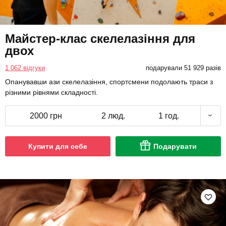
Майстер-клас скелелазіння для
двох
1 062 відгуки
подарували 51 929 разів
Опанувавши ази скелелазіння, спортсмени подолають траси з
різними рівнями складності.
2000 грн
2 люд.
1 год.
Купити для себе
Подарувати