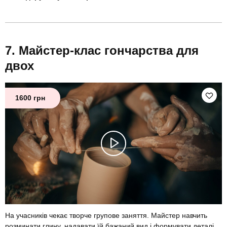
Майстер-клас гончарства для
двох
1600 грн
На учасників чекає творче групове заняття. Майстер навчить
розминати глину, надавати їй бажаний вид і формувати деталі