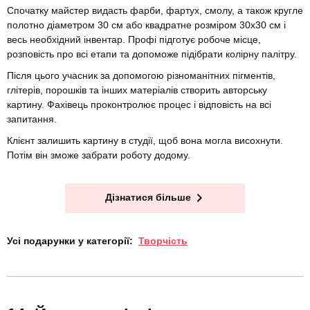
Спочатку майстер видасть фарби, фартух, смолу, а також кругле
полотно діаметром 30 см або квадратне розміром 30х30 см і
весь необхідний інвентар. Профі підготує робоче місце,
розповість про всі етапи та допоможе підібрати колірну палітру.
Після цього учасник за допомогою різноманітних пігментів,
глітерів, порошків та інших матеріалів створить авторську
картину. Фахівець проконтролює процес і відповість на всі
запитання.
Клієнт залишить картину в студії, щоб вона могла висохнути.
Потім він зможе забрати роботу додому.
Дізнатися більше
Усі подарунки у категорії:
Творчість