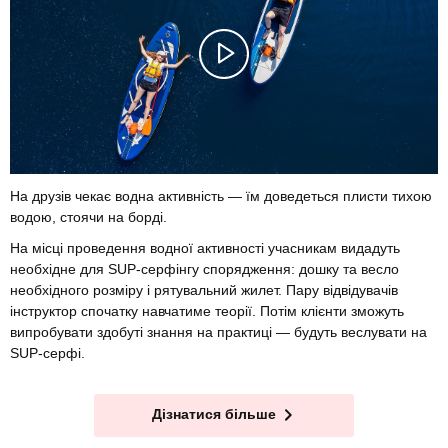
На друзів чекає водна активність — їм доведеться плисти тихою
водою, стоячи на борді.
На місці проведення водної активності учасникам видадуть
необхідне для SUP-серфінгу спорядження: дошку та весло
необхідного розміру і рятувальний жилет. Пару відвідувачів
інструктор спочатку навчатиме теорії. Потім клієнти зможуть
випробувати здобуті знання на практиці — будуть веслувати на
SUP-серфі.
Дізнатися більше