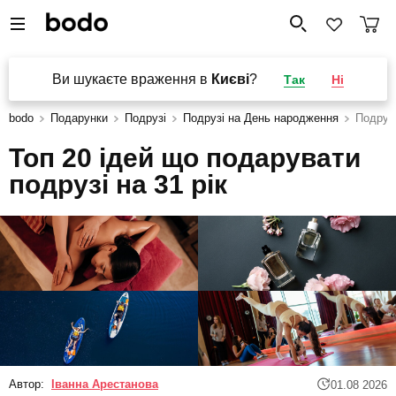
Ви шукаєте враження в
Києві
?
Так
Ні
bodo
Подарунки
Подрузі
Подрузі на День народження
Подрузі
Топ 20 ідей що подарувати
подрузі на 31 рік
Автор:
Іванна Арестанова
01.08 2026