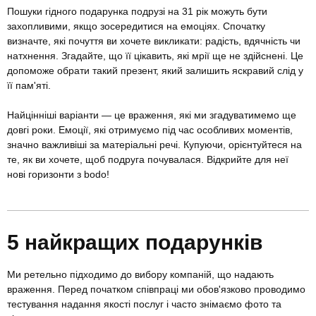
Пошуки гідного подарунка подрузі на 31 рік можуть бути
захопливими, якщо зосередитися на емоціях. Спочатку
визначте, які почуття ви хочете викликати: радість, вдячність чи
натхнення. Згадайте, що її цікавить, які мрії ще не здійснені. Це
допоможе обрати такий презент, який залишить яскравий слід у
її пам'яті.
Найцінніші варіанти — це враження, які ми згадуватимемо ще
довгі роки. Емоції, які отримуємо під час особливих моментів,
значно важливіші за матеріальні речі. Купуючи, орієнтуйтеся на
те, як ви хочете, щоб подруга почувалася. Відкрийте для неї
нові горизонти з bodo!
5 найкращих подарунків
Ми ретельно підходимо до вибору компаній, що надають
враження. Перед початком співпраці ми обов'язково проводимо
тестування надання якості послуг і часто знімаємо фото та