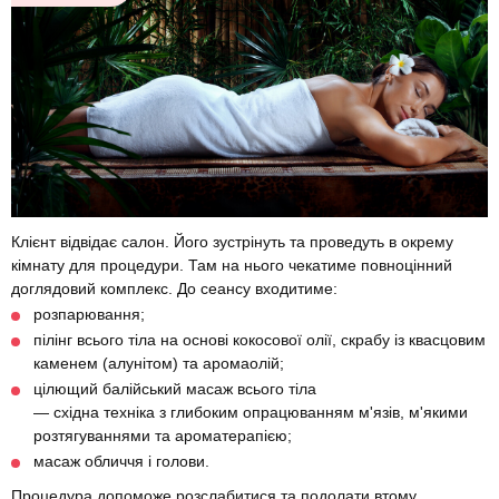
Клієнт відвідає салон. Його зустрінуть та проведуть в окрему
кімнату для процедури. Там на нього чекатиме повноцінний
доглядовий комплекс. До сеансу входитиме:
розпарювання;
пілінг всього тіла на основі кокосової олії, скрабу із квасцовим
каменем (алунітом) та аромаолій;
цілющий балійський масаж всього тіла
— східна техніка з глибоким опрацюванням м'язів, м'якими
розтягуваннями та ароматерапією;
масаж обличчя і голови.
Процедура допоможе розслабитися та подолати втому.