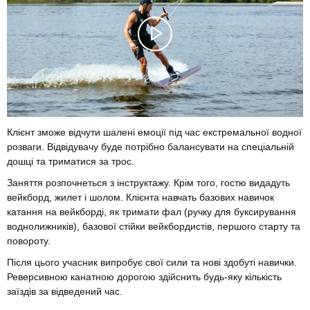
Клієнт зможе відчути шалені емоції під час екстремальної водної
розваги. Відвідувачу буде потрібно балансувати на спеціальній
дошці та триматися за трос.
Заняття розпочнеться з інструктажу. Крім того, гостю видадуть
вейкборд, жилет і шолом. Клієнта навчать базових навичок
катання на вейкборді, як тримати фал (ручку для буксирування
воднолижників), базової стійки вейкбордистів, першого старту та
повороту.
Після цього учасник випробує свої сили та нові здобуті навички.
Реверсивною канатною дорогою здійснить будь-яку кількість
заїздів за відведений час.