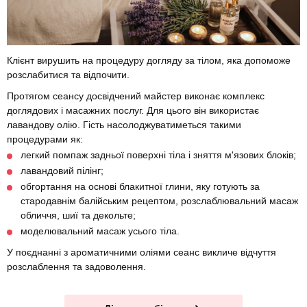
Клієнт вирушить на процедуру догляду за тілом, яка допоможе
розслабитися та відпочити.
Протягом сеансу досвідчений майстер виконає комплекс
доглядових і масажних послуг. Для цього він використає
лавандову олію. Гість насолоджуватиметься такими
процедурами як:
легкий помпаж задньої поверхні тіла і зняття м'язових блоків;
лавандовий пілінг;
обгортання на основі блакитної глини, яку готують за
стародавнім балійським рецептом, розслаблювальний масаж
обличчя, шиї та декольте;
моделювальний масаж усього тіла.
У поєднанні з ароматичними оліями сеанс викличе відчуття
розслаблення та задоволення.