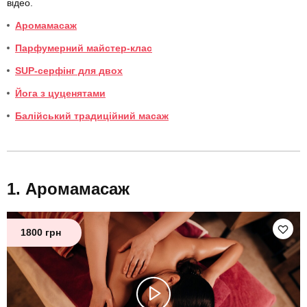
відео.
Аромамасаж
Парфумерний майстер-клас
SUP-серфінг для двох
Йога з цуценятами
Балійський традиційний масаж
Аромамасаж
1800 грн