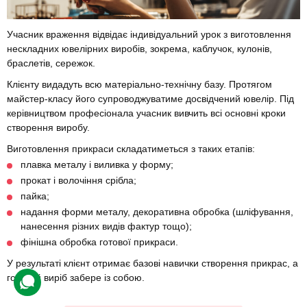
Учасник враження відвідає індивідуальний урок з виготовлення
нескладних ювелірних виробів, зокрема, каблучок, кулонів,
браслетів, сережок.
Клієнту видадуть всю матеріально-технічну базу. Протягом
майстер-класу його супроводжуватиме досвідчений ювелір. Під
керівництвом професіонала учасник вивчить всі основні кроки
створення виробу.
Виготовлення прикраси складатиметься з таких етапів:
плавка металу і виливка у форму;
прокат і волочіння срібла;
пайка;
надання форми металу, декоративна обробка (шліфування,
нанесення різних видів фактур тощо);
фінішна обробка готової прикраси.
У результаті клієнт отримає базові навички створення прикрас, а
готовий виріб забере із собою.