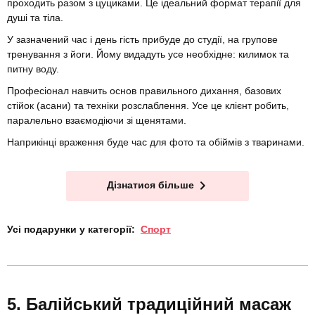
проходить разом з цуциками. Це ідеальний формат терапії для
душі та тіла.
У зазначений час і день гість прибуде до студії, на групове
тренування з йоги. Йому видадуть усе необхідне: килимок та
питну воду.
Професіонал навчить основ правильного дихання, базових
стійок (асани) та техніки розслаблення. Усе це клієнт робить,
паралельно взаємодіючи зі щенятами.
Наприкінці враження буде час для фото та обіймів з тваринами.
Дізнатися більше
Усі подарунки у категорії:
Спорт
Балійський традиційний масаж