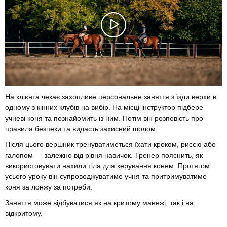
На клієнта чекає захопливе персональне заняття з їзди верхи в
одному з кінних клубів на вибір. На місці інструктор підбере
учневі коня та познайомить із ним. Потім він розповість про
правила безпеки та видасть захисний шолом.
Після цього вершник тренуватиметься їхати кроком, риссю або
галопом — залежно від рівня навичок. Тренер пояснить, як
використовувати нахили тіла для керування конем. Протягом
усього уроку він супроводжуватиме учня та притримуватиме
коня за лонжу за потреби.
Заняття може відбуватися як на критому манежі, так і на
відкритому.