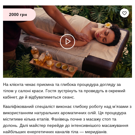
2000 грн
На клієнта чекає приємна та глибока процедура догляду за
тілом у салоні краси. Гостя зустрінуть та проведуть в окремий
кабінет, де й відбуватиметься сеанс.
Кваліфікований спеціаліст виконає глибоку роботу над м’язами з
використанням натуральних ароматичних олій. Ця процедура
міститиме кілька етапів. Фахівець почне з масажу стоп та
долонь. Далі майстер перейде до інтенсивнішого масажування
найбільших енергетичних каналів тіла — меридіанів.