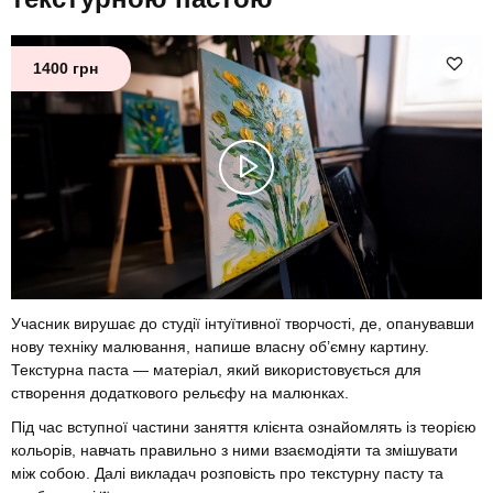
1400 грн
Учасник вирушає до студії інтуїтивної творчості, де, опанувавши
нову техніку малювання, напише власну об’ємну картину.
Текстурна паста — матеріал, який використовується для
створення додаткового рельєфу на малюнках.
Під час вступної частини заняття клієнта ознайомлять із теорією
кольорів, навчать правильно з ними взаємодіяти та змішувати
між собою. Далі викладач розповість про текстурну пасту та