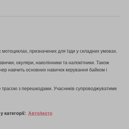
 мотоциклах, призначених для їзди у складних умовах.
вички, окуляри, наколінники та налокітники. Також
енер навчить основних навичок керування байком і
ною трасою з перешкодами. Учасників супроводжуватиме
у категорії:
Авто/мото