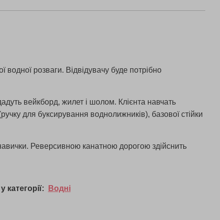
ої водної розваги. Відвідувачу буде потрібно
.
идадуть вейкборд, жилет і шолом. Клієнта навчать
(ручку для буксирування воднолижників), базової стійки
і навички. Реверсивною канатною дорогою здійснить
у категорії:
Водні