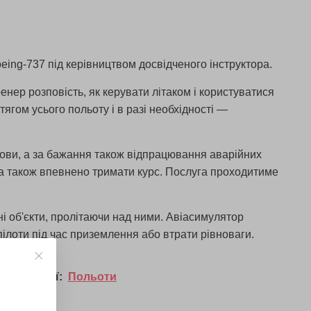
oeing-737 під керівництвом досвідченого інструктора.
енер розповість, як керувати літаком і користуватися
ягом усього польоту і в разі необхідності —
мови, а за бажання також відпрацювання аварійних
и, а також впевнено тримати курс. Послуга проходитиме
ні об'єкти, пролітаючи над ними. Авіасимулятор
пілоти під час приземлення або втрати рівноваги.
у категорії:
Польоти