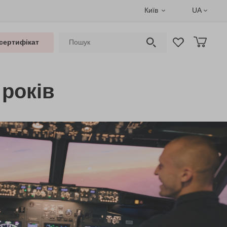
Київ
UA
сертифікат
 років