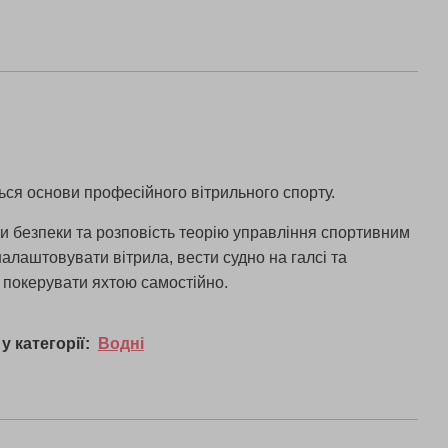
ться основи професійного вітрильного спорту.
ки безпеки та розповість теорію управління спортивним
налаштовувати вітрила, вести судно на галсі та
і покерувати яхтою самостійно.
у категорії:
Водні