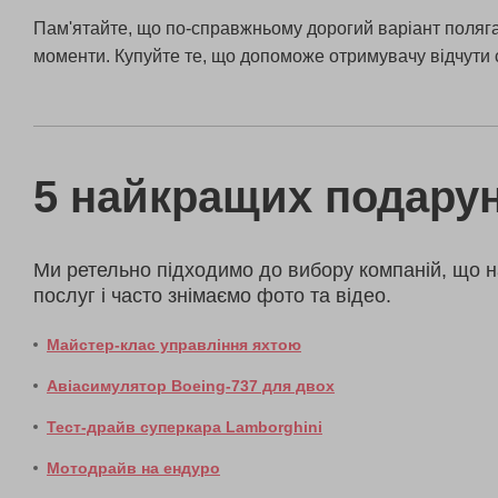
Пам'ятайте, що по-справжньому дорогий варіант полягає 
моменти. Купуйте те, що допоможе отримувачу відчути с
5 найкращих подарун
Ми ретельно підходимо до вибору компаній, що н
послуг і часто знімаємо фото та відео.
Майстер-клас управління яхтою
Авіасимулятор Boeing-737 для двох
Тест-драйв суперкара Lamborghini
Мотодрайв на ендуро