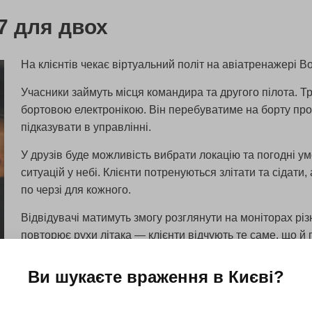
7 для двох
На клієнтів чекає віртуальний політ на авіатренажері B
Учасники займуть місця командира та другого пілота. Тр
бортовою електронікою. Він перебуватиме на борту прот
підказувати в управлінні.
У друзів буде можливість вибрати локацію та погодні у
ситуацій у небі. Клієнти потренуються злітати та сідат
по черзі для кожного.
Відвідувачі матимуть змогу розглянути на моніторах різ
повторює рухи літака — клієнти відчують те саме, що й 
Ви шукаєте враження в
Києві
?
Дізнатися більше
Усі подарунки 