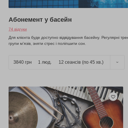
Абонемент у басейн
74 відгуки
Для клієнта буде доступно відвідування басейну. Регулярні тре
групи м'язів, зняти стрес і поліпшити сон.
3840 грн
1 люд.
12 сеансів (по 45 хв.)