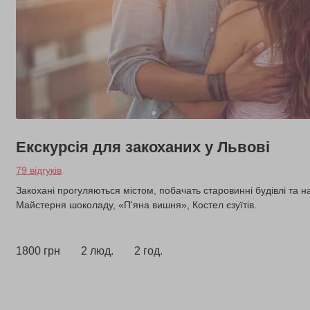
Екскурсія для закоханих у Львові
79 відгуків
Закохані прогуляються містом, побачать старовинні будівлі та н
Майстерня шоколаду, «П'яна вишня», Костел єзуїтів.
1800 грн
2 люд.
2 год.