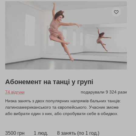
Абонемент на танці у групі
74 відгуки
подарували 9 324 рази
Низка занять з двох популярних напрямів бальних танців:
латиноамериканського та європейського. Учасник зможе
або вибрати один з них, або спробувати себе в обидвох.
3500 грн
1 люд.
8 занять (по 1 год.)