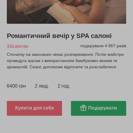
Романтичний вечір у SPA салоні
344 відгуки
подарували 4 867 разів
Спочатку на закоханих чекає розпарювання. Потім майстри
проведуть масаж з використанням бамбукових віників та
аромаолій. Сеанс допоможе відпочити та розслабитися.
6400 грн
2 люд.
2 год.
Купити для себе
Подарувати