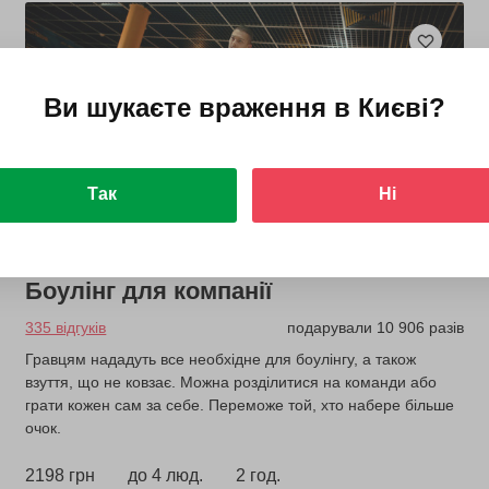
Ви шукаєте враження в
Києві
?
Так
Ні
Боулінг для компанії
335 відгуків
подарували 10 906 разів
Гравцям нададуть все необхідне для боулінгу, а також
взуття, що не ковзає. Можна розділитися на команди або
грати кожен сам за себе. Переможе той, хто набере більше
очок.
2198 грн
до 4 люд.
2 год.