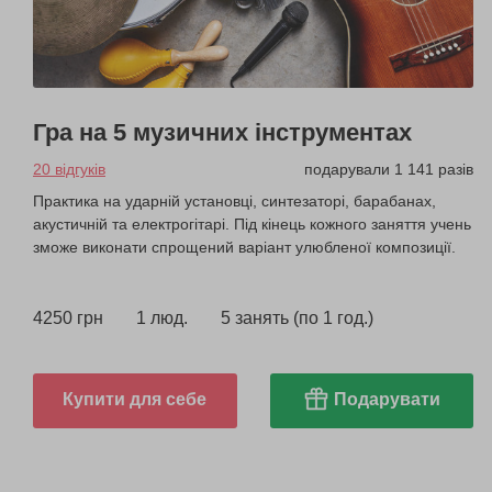
Гра на 5 музичних інструментах
20 відгуків
подарували 1 141 разів
Практика на ударній установці, синтезаторі, барабанах,
акустичній та електрогітарі. Під кінець кожного заняття учень
зможе виконати спрощений варіант улюбленої композиції.
4250 грн
1 люд.
5 занять (по 1 год.)
Купити для себе
Подарувати