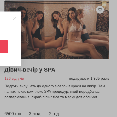
Дівич-вечір у SPA
126 відгуків
подарували 1 985 разів
Подруги вирушать до одного з салонів краси на вибір. Там
на них чекає комплекс SPA процедур, який передбачає
розпарювання, скраб-пілінг тіла та маску для обличчя.
6500 грн
3 люд.
2 год.