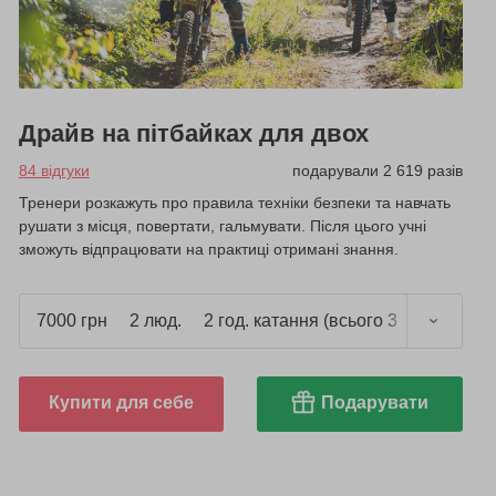
Драйв на пітбайках для двох
84 відгуки
подарували 2 619 разів
Тренери розкажуть про правила техніки безпеки та навчать
рушати з місця, повертати, гальмувати. Після цього учні
зможуть відпрацювати на практиці отримані знання.
7000 грн
2 люд.
2 год. катання (всього 3 год.)
Купити для себе
Подарувати