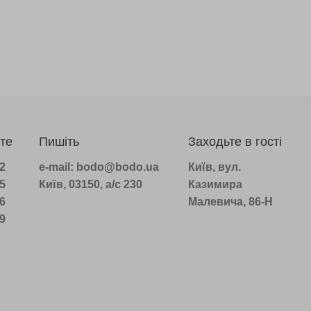
те
Пишіть
Заходьте в гості
22
e-mail: bodo@bodo.ua
Київ, вул.
75
Київ, 03150, а/с 230
Казимира
16
Малевича, 86-Н
39