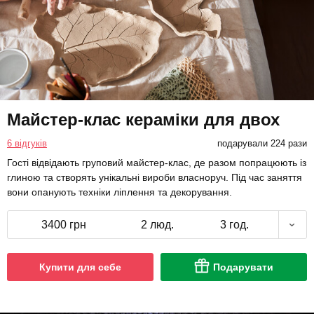
Майстер-клас кераміки для двох
6 відгуків
подарували 224 рази
Гості відвідають груповий майстер-клас, де разом попрацюють із
глиною та створять унікальні вироби власноруч. Під час заняття
вони опанують техніки ліплення та декорування.
3400 грн
2 люд.
3 год.
Купити для себе
Подарувати