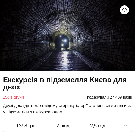
Екскурсія в підземелля Києва для
двох
258 відгуків
подарували 27 489 разів
Друзі дослідять маловідому сторінку історії столиці, спустившись
у підземелля з екскурсоводом.
1398 грн
2 люд.
2,5 год.