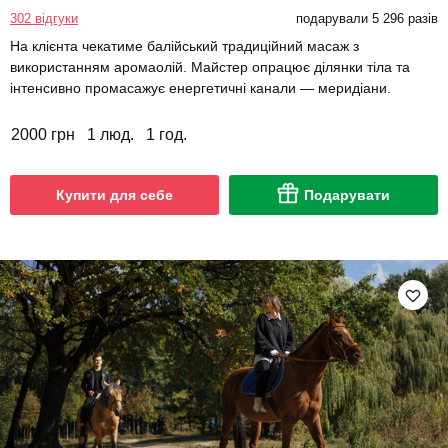
302 відгуки
подарували 5 296 разів
На клієнта чекатиме балійський традиційний масаж з
використанням аромаолій. Майстер опрацює ділянки тіла та
інтенсивно промасажує енергетичні канали — меридіани.
2000 грн
1 люд.
1 год.
Купити для себе
Подарувати