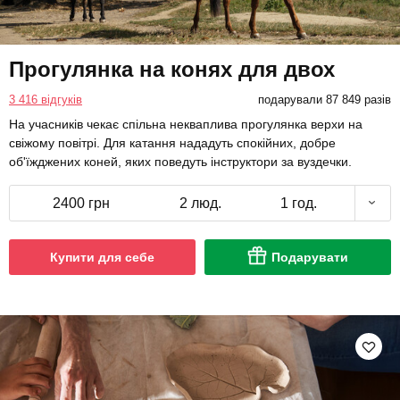
Прогулянка на конях для двох
3 416 відгуків
подарували 87 849 разів
На учасників чекає спільна некваплива прогулянка верхи на
свіжому повітрі. Для катання нададуть спокійних, добре
об'їжджених коней, яких поведуть інструктори за вуздечки.
2400 грн
2 люд.
1 год.
Купити для себе
Подарувати