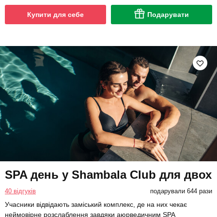
Купити для себе
Подарувати
SPA день у Shambala Club для двох
40 відгуків
подарували 644 рази
Учасники відвідають заміський комплекс, де на них чекає
неймовірне розслаблення завдяки аюрведичним SPA