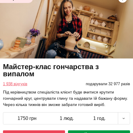
Майстер-клас гончарства з
випалом
1 938 відгуків
подарували 32 977 разів
Під керівництвом спеціаліста клієнт буде вчитися крутити
гончарний круг, центрувати глину та надавати їй бажану форму.
Через кілька тижнів він зможе забрати готовий виріб.
1750 грн
1 люд.
1 год.