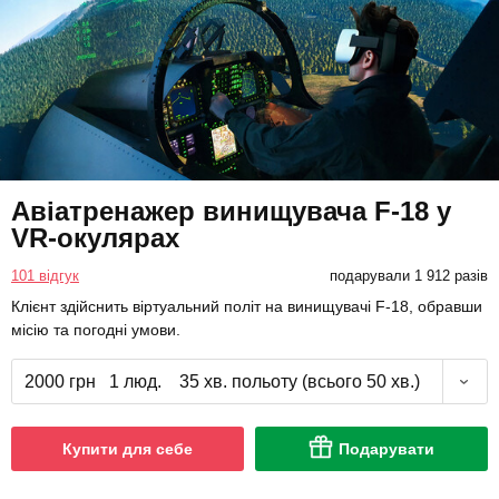
Авіатренажер винищувача F-18 у
VR-окулярах
101 відгук
подарували 1 912 разів
Клієнт здійснить віртуальний політ на винищувачі F-18, обравши
місію та погодні умови.
2000 грн
1 люд.
35 хв. польоту (всього 50 хв.)
Купити для себе
Подарувати