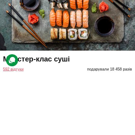
Майстер-клас суші
592 відгуки
подарували 18 458 разів
Кухар пояснить, як вибирати і поєднувати інгредієнти,
заправляти рис і викладати начинку. Під керівництвом кулінара
учасник зробить один із запропонованих суші-сетів.
1000 грн
1 люд.
до 2,5 год.
Купити для себе
Подарувати