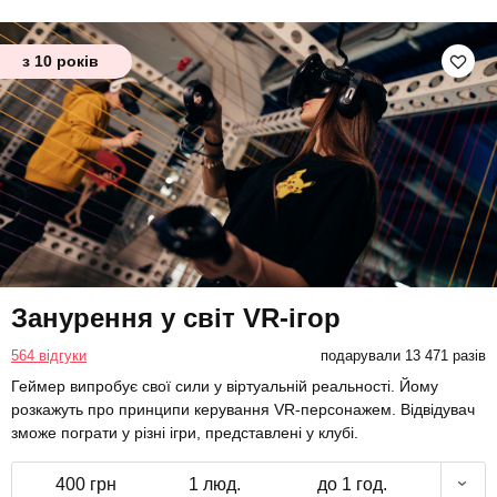
з 10 років
Занурення у світ VR-ігор
564 відгуки
подарували 13 471 разів
Геймер випробує свої сили у віртуальній реальності. Йому
розкажуть про принципи керування VR-персонажем. Відвідувач
зможе пограти у різні ігри, представлені у клубі.
400 грн
1 люд.
до 1 год.