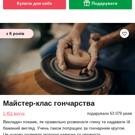
Купити для себе
Подарувати
з 6 років
Майстер-клас гончарства
2 451 відгук
подарували 63 079 разів
Викладач покаже, як правильно розминати глину та надавати їй
бажаний вигляд. Учень також попрацює за гончарним кругом.
Це чудово розвиває моторні навички та уважність.