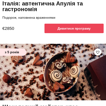
Італія: автентична Апулія та
гастрономія
Подорож, наповнена враженнями
€2850
Дивитися програму
з 5 років