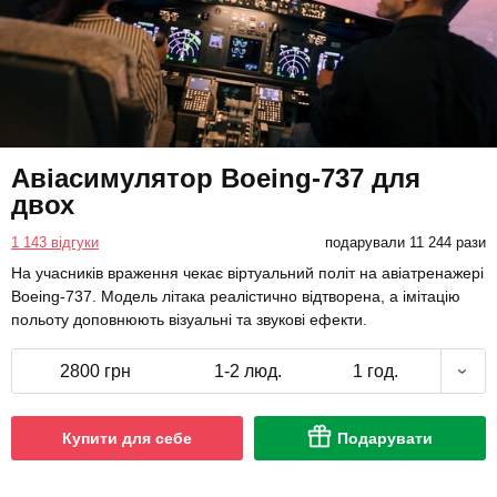
Авіасимулятор Boeing-737 для
двох
1 143 відгуки
подарували 11 244 рази
На учасників враження чекає віртуальний політ на авіатренажері
Boeing-737. Модель літака реалістично відтворена, а імітацію
польоту доповнюють візуальні та звукові ефекти.
2800 грн
1-2 люд.
1 год.
Купити для себе
Подарувати