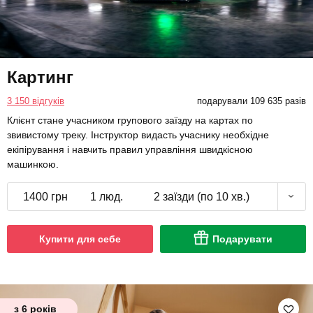
Картинг
3 150 відгуків
подарували 109 635 разів
Клієнт стане учасником групового заїзду на картах по
звивистому треку. Інструктор видасть учаснику необхідне
екіпірування і навчить правил управління швидкісною
машинкою.
1400 грн
1 люд.
2 заїзди (по 10 хв.)
Купити для себе
Подарувати
з 6 років