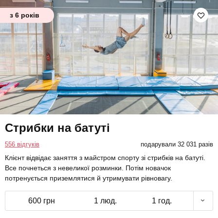
з 6 років
Стрибки на батуті
556 відгуків
подарували 32 031 разів
Клієнт відвідає заняття з майстром спорту зі стрибків на батуті.
Все почнеться з невеликої розминки. Потім новачок
потренується приземлятися й утримувати рівновагу.
600 грн
1 люд.
1 год.