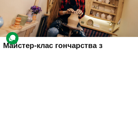
Майстер-клас гончарства з
випалом
1 938 відгуків
подарували 32 977 разів
Під керівництвом спеціаліста клієнт буде вчитися крутити
гончарний круг, центрувати глину та надавати їй бажану форму.
Через кілька тижнів він зможе забрати готовий виріб.
1750 грн
1 люд.
1 год.
Купити для себе
Подарувати