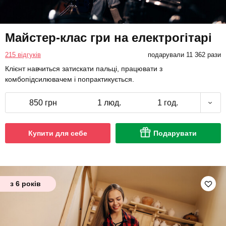
Майстер-клас гри на електрогітарі
215 відгуків
подарували 11 362 рази
Клієнт навчиться затискати пальці, працювати з
комбопідсилювачем і попрактикується.
850 грн
1 люд.
1 год.
Купити для себе
Подарувати
з 6 років