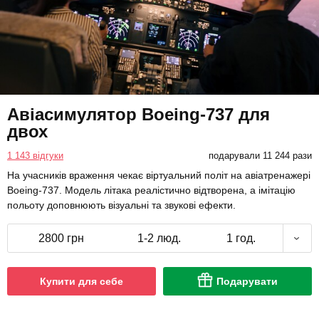
Авіасимулятор Boeing-737 для
двох
1 143 відгуки
подарували 11 244 рази
На учасників враження чекає віртуальний політ на авіатренажері
Boeing-737. Модель літака реалістично відтворена, а імітацію
польоту доповнюють візуальні та звукові ефекти.
2800 грн
1-2 люд.
1 год.
Купити для себе
Подарувати