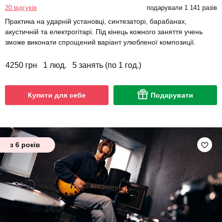
20 відгуків
подарували 1 141 разів
Практика на ударній установці, синтезаторі, барабанах,
акустичній та електрогітарі. Під кінець кожного заняття учень
зможе виконати спрощений варіант улюбленої композиції.
4250 грн
1 люд.
5 занять (по 1 год.)
Купити для себе
Подарувати
з 6 років