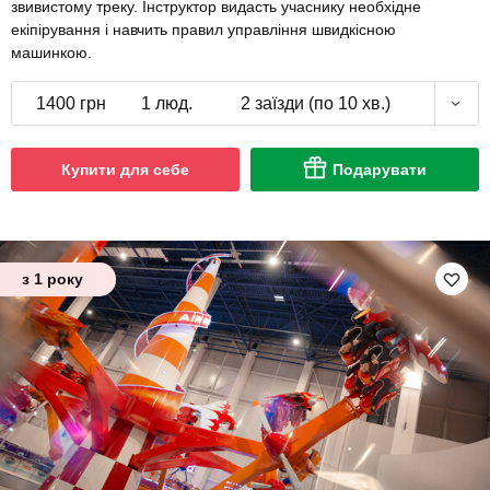
звивистому треку. Інструктор видасть учаснику необхідне
екіпірування і навчить правил управління швидкісною
машинкою.
1400 грн
1 люд.
2 заїзди (по 10 хв.)
Купити для себе
Подарувати
з 1 року