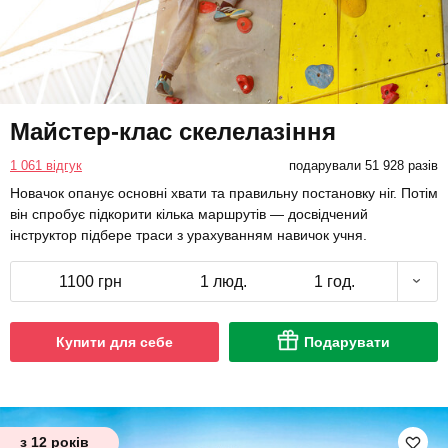
Майстер-клас скелелазіння
1 061 відгук
подарували 51 928 разів
Новачок опанує основні хвати та правильну постановку ніг. Потім
він спробує підкорити кілька маршрутів — досвідчений
інструктор підбере траси з урахуванням навичок учня.
1100 грн
1 люд.
1 год.
Купити для себе
Подарувати
з 12 років