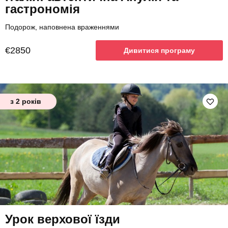
гастрономія
Подорож, наповнена враженнями
€2850
Дивитися програму
з 2 років
Урок верхової їзди