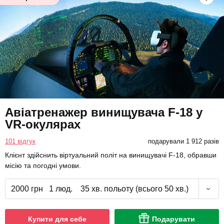
Авіатренажер винищувача F-18 у
VR-окулярах
101 відгук
подарували 1 912 разів
Клієнт здійснить віртуальний політ на винищувачі F-18, обравши
місію та погодні умови.
2000 грн
1 люд.
35 хв. польоту (всього 50 хв.)
Купити для себе
Подарувати