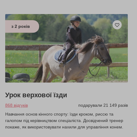
з 2 років
Урок верхової їзди
868 відгуків
подарували 21 149 разів
Навчання основ кінного спорту: їзди кроком, риссю та
галопом під керівництвом спеціаліста. Досвідчений тренер
покаже, як використовувати нахили для управління конем.