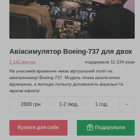
Авіасимулятор Boeing-737 для двох
1 142 відгуки
подарували 11 234 рази
На учасників враження чекає віртуальний політ на
авіатренажері Boeing-737. Модель літака реалістично
відтворена, а імітацію польоту доповнюють візуальні та
звукові ефекти.
2800 грн
1-2 люд.
1 год.
Купити для себе
Подарувати