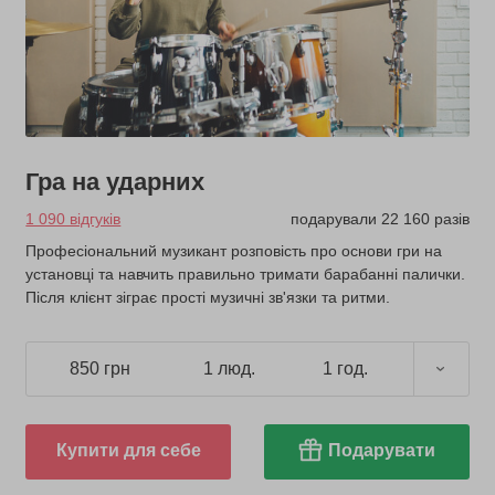
Гра на ударних
1 090 відгуків
подарували 22 160 разів
Професіональний музикант розповість про основи гри на
установці та навчить правильно тримати барабанні палички.
Після клієнт зіграє прості музичні зв'язки та ритми.
850 грн
1 люд.
1 год.
Купити для себе
Подарувати