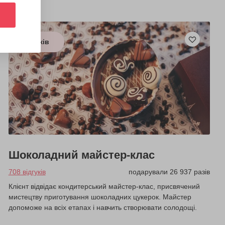
з 5 років
Шоколадний майстер-клас
708 відгуків
подарували 26 937 разів
Клієнт відвідає кондитерський майстер-клас, присвячений
мистецтву приготування шоколадних цукерок. Майстер
допоможе на всіх етапах і навчить створювати солодощі.