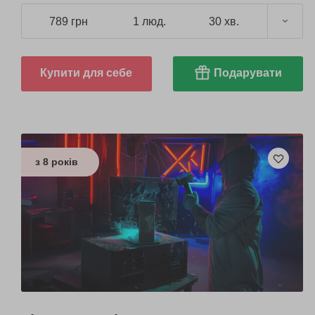
789 грн
1 люд.
30 хв.
Купити для себе
Подарувати
з 8 років