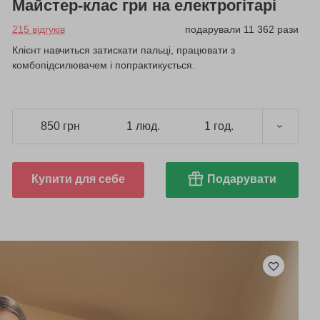
Майстер-клас гри на електрогітарі
215 відгуків
подарували 11 362 рази
Клієнт навчиться затискати пальці, працювати з
комбопідсилювачем і попрактикується.
850 грн
1 люд.
1 год.
Купити для себе
Подарувати