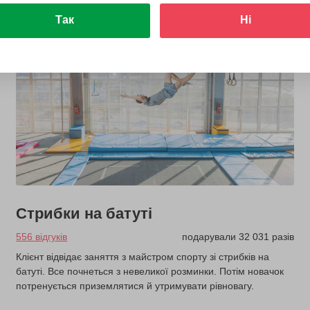
Так
Ні
з 6 років
Стрибки на батуті
556 відгуків
подарували 32 031 разів
Клієнт відвідає заняття з майстром спорту зі стрибків на
батуті. Все почнеться з невеликої розминки. Потім новачок
потренується приземлятися й утримувати рівновагу.