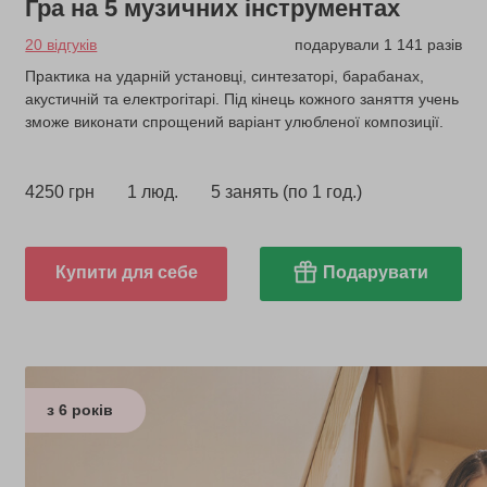
Гра на 5 музичних інструментах
20 відгуків
подарували 1 141 разів
Практика на ударній установці, синтезаторі, барабанах,
акустичній та електрогітарі. Під кінець кожного заняття учень
зможе виконати спрощений варіант улюбленої композиції.
4250 грн
1 люд.
5 занять (по 1 год.)
Купити для себе
Подарувати
з 6 років