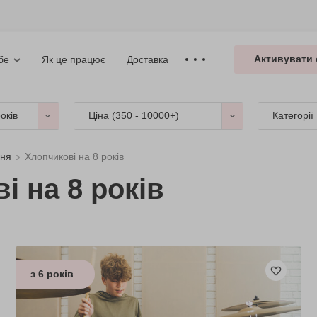
Активувати 
Як це працює
Доставка
бе
років
Ціна (
350 - 10000+
)
Категорії
ння
Хлопчикові на 8 років
і на 8 років
з 6 років