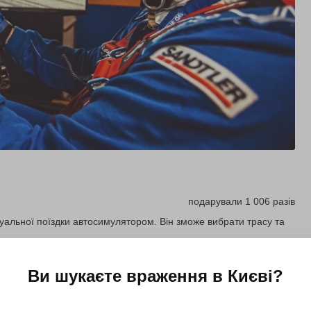
подарували 1 006 разів
уальної поїздки автосимулятором. Він зможе вибрати трасу та
Ви шукаєте враження в
Києві
?
Купити для себе
Подарувати