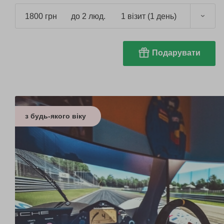
1800 грн
до 2 люд.
1 візит (1 день)
Подарувати
з будь-якого віку