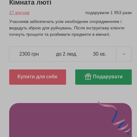
Кімната люті
27 відгуків
подарували 1 953 рази
Учасників забезпечать усім необхідним спорядженням і
видадуть зброю для руйнувань. Після інструктажу клієнти
почнуть трощити та розбивати предмети в кімнаті.
2300 грн
до 2 люд.
30 хв.
Купити для себе
Подарувати