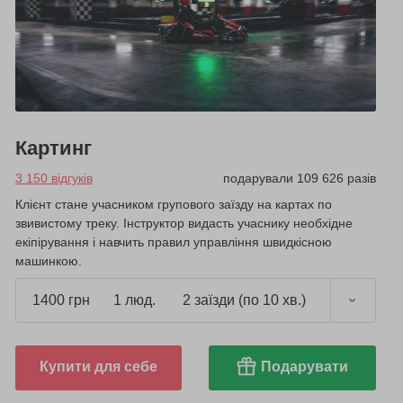
Картинг
3 150 відгуків
подарували 109 626 разів
Клієнт стане учасником групового заїзду на картах по
звивистому треку. Інструктор видасть учаснику необхідне
екіпірування і навчить правил управління швидкісною
машинкою.
1400 грн
1 люд.
2 заїзди (по 10 хв.)
Купити для себе
Подарувати