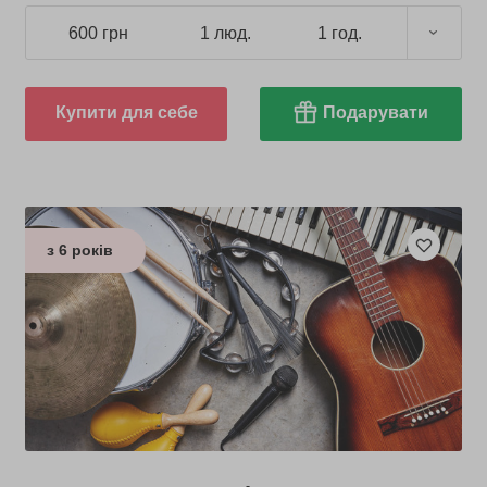
600 грн
1 люд.
1 год.
Купити для себе
Подарувати
з 6 років