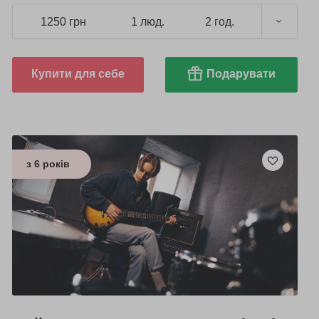
1250 грн
1 люд.
2 год.
Купити для себе
Подарувати
з 6 років