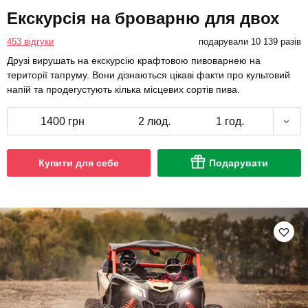
Екскурсія на броварню для двох
453 відгуки
подарували 10 139 разів
Друзі вирушать на екскурсію крафтовою пивоварнею на
території тапруму. Вони дізнаються цікаві факти про культовий
напій та продегустують кілька місцевих сортів пива.
1400 грн
2 люд.
1 год.
Купити для себе
Подарувати