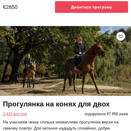
€2850
Дивитися програму
Прогулянка на конях для двох
3 416 відгуків
подарували 87 856 разів
На учасників чекає спільна некваплива прогулянка верхи на
свіжому повітрі. Для катання нададуть спокійних, добре