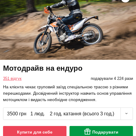
Мотодрайв на ендуро
351 відгук
подарували 4 224 рази
На клієнта чекає груповий заїзд спеціальною трасою з різними
перешкодами. Досвідчений інструктор навчить основ управління
мотоциклом і видасть необхідне спорядження.
3500 грн
1 люд.
2 год. катання (всього 3 год.)
Купити для себе
Подарувати