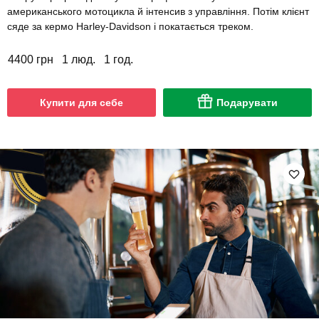
американського мотоцикла й інтенсив з управління. Потім клієнт
сяде за кермо Harley-Davidson і покатається треком.
4400 грн
1 люд.
1 год.
Купити для себе
Подарувати