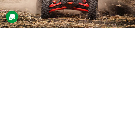
Екстрим на багі
23 відгуки
подарували 939 разів
На учасника чекає екстремальна поїздка пересіченою
місцевістю. Перед початком заїзду клієнту розкажуть про техніку
безпеки та управління, видадуть необхідне екіпірування.
5000 грн
1 люд.
1 год.
Купити для себе
Подарувати