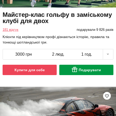
Майстер-клас гольфу в заміському
клубі для двох
181 відгук
подарували 9 826 разів
Клієнти під керівництвом профі дізнаються історію, правила та
тонкощі шотландської гри.
3000 грн
2 люд.
1 год.
Купити для себе
Подарувати