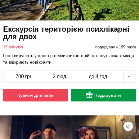
Екскурсія територією психлікарні
для двох
15 відгуків
подарували 199 разів
Гості вирушать у простір незвичних історій, оглянуть цікаві місця
та відкриють нові факти.
700 грн
2 люд.
до 4 год.
Купити для себе
Подарувати