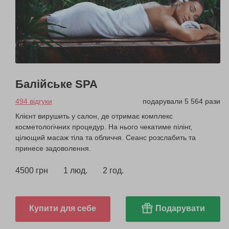
Балійське SPA
494 відгуки
подарували 5 564 рази
Клієнт вирушить у салон, де отримає комплекс
косметологічних процедур. На нього чекатиме пілінг,
цілющий масаж тіла та обличчя. Сеанс розслабить та
принесе задоволення.
4500 грн
1 люд.
2 год.
Купити для себе
Подарувати