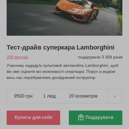
Тест-драйв суперкара Lamborghini
209 відгуків
подарували 3 358 разів
Учаснику нададуть культовий автомобіль Lamborghini, щоб
він зміг оцінити всі можливості спорткара. Поруч із водієм
весь час перебуватиме досвідчений інструктор.
9500 грн
1 люд.
20 кілометрів
Купити для себе
Подарувати