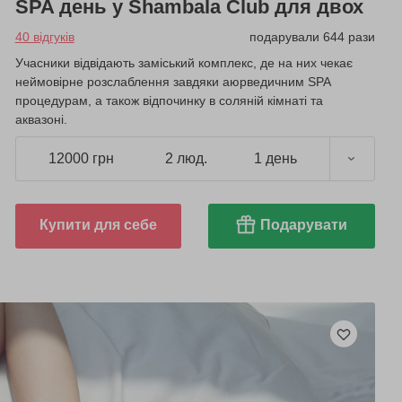
SPA день у Shambala Club для двох
40 відгуків
подарували 644 рази
Учасники відвідають заміський комплекс, де на них чекає
неймовірне розслаблення завдяки аюрведичним SPA
процедурам, а також відпочинку в соляній кімнаті та
аквазоні.
12000 грн
2 люд.
1 день
Купити для себе
Подарувати