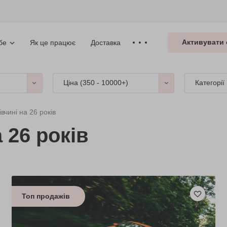
Активувати 
Як це працює
Доставка
бе
Ціна (
350 - 10000+
)
Категорії
івчині на 26 років
 26 років
Топ продажів