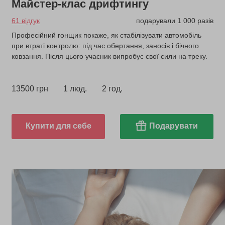
Майстер-клас дрифтингу
61 відгук
подарували 1 000 разів
Професійний гонщик покаже, як стабілізувати автомобіль
при втраті контролю: під час обертання, заносів і бічного
ковзання. Після цього учасник випробує свої сили на треку.
13500 грн
1 люд.
2 год.
Купити для себе
Подарувати