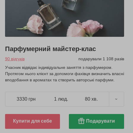
Парфумерний майстер-клас
90 відгуків
подарували 1 108 разів
Учасник відвідає індивідуальне заняття з парфумером.
Протягом нього клієнт за допомоги фахівця визначить власні
вподобання в ароматах та створить авторські парфуми.
3330 грн
1 люд.
80 хв.
Купити для себе
Подарувати