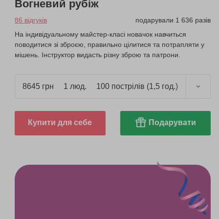
Вогневий рубіж
86 відгуків
подарували 1 636 разів
На індивідуальному майстер-класі новачок навчиться
поводитися зі зброєю, правильно цілитися та потрапляти у
мішень. Інструктор видасть різну зброю та патрони.
8645 грн
1 люд.
100 пострілів (1,5 год.)
Купити для себе
Подарувати