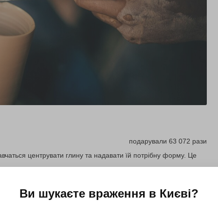
подарували 63 072 рази
вчаться центрувати глину та надавати їй потрібну форму. Це
Ви шукаєте враження в
Києві
?
Купити для себе
Подарувати