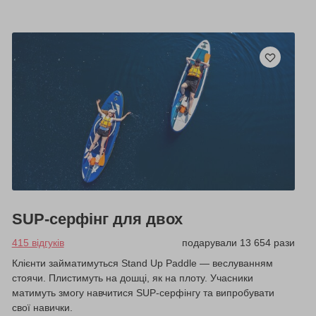
SUP-серфінг для двох
415 відгуків
подарували 13 654 рази
Клієнти займатимуться Stand Up Paddle — веслуванням
стоячи. Плистимуть на дошці, як на плоту. Учасники
матимуть змогу навчитися SUP-серфінгу та випробувати
свої навички.