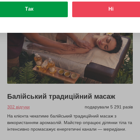
Так
Ні
Балійський традиційний масаж
302 відгуки
подарували 5 291 разів
На клієнта чекатиме балійський традиційний масаж з
використанням аромаолій. Майстер опрацює ділянки тіла та
інтенсивно промасажує енергетичні канали — меридіани.