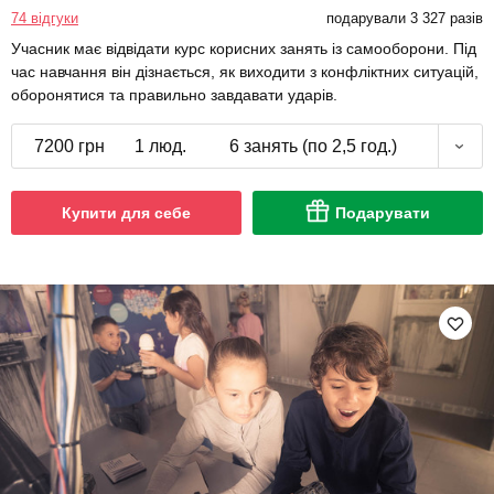
74 відгуки
подарували 3 327 разів
Учасник має відвідати курс корисних занять із самооборони. Під
час навчання він дізнається, як виходити з конфліктних ситуацій,
оборонятися та правильно завдавати ударів.
7200 грн
1 люд.
6 занять (по 2,5 год.)
Купити для себе
Подарувати