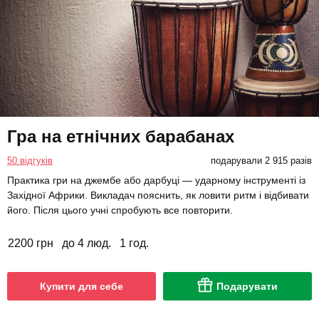
Гра на етнічних барабанах
50 відгуків
подарували 2 915 разів
Практика гри на джембе або дарбуці — ударному інструменті із
Західної Африки. Викладач пояснить, як ловити ритм і відбивати
його. Після цього учні спробують все повторити.
2200 грн
до 4 люд.
1 год.
Купити для себе
Подарувати