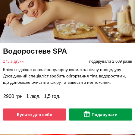
Водоростеве SPA
173 відгуки
подарували 2 689 разів
Клієнт відвідає доволі популярну косметологічну процедуру.
Досвідчений спеціаліст зробить обгортання тіла водоростями,
що допоможе очистити шкіру та вивести з неї токсини.
2900 грн
1 люд.
1,5 год.
Купити для себе
Подарувати