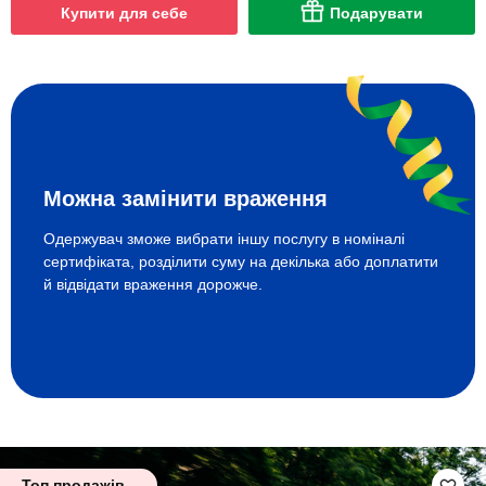
Купити для себе
Подарувати
Можна замінити враження
Одержувач зможе вибрати іншу послугу в номіналі
сертифіката, розділити суму на декілька або доплатити
й відвідати враження дорожче.
Топ продажів