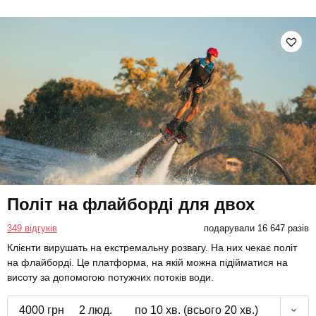
Політ на флайборді для двох
349 відгуків
подарували 16 647 разів
Клієнти вирушать на екстремальну розвагу. На них чекає політ
на флайборді. Це платформа, на якій можна підійматися на
висоту за допомогою потужних потоків води.
4000 грн
2 люд.
по 10 хв. (всього 20 хв.)