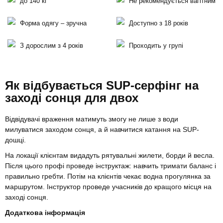
до 140 кг
Не рекомендується вагітним
Форма одягу – зручна
Доступно з 18 років
З дорослим з 4 років
Проходить у групі
Як відбувається SUP-серфінг на
заході сонця для двох
Відвідувачі враження матимуть змогу не лише з води
милуватися заходом сонця, а й навчитися катання на SUP-
дошці.
На локації клієнтам видадуть рятувальні жилети, борди й весла.
Після цього профі проведе інструктаж: навчить тримати баланс і
правильно гребти. Потім на клієнтів чекає водна прогулянка за
маршрутом. Інструктор проведе учасників до кращого місця на
заході сонця.
Додаткова інформація