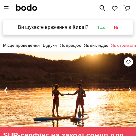
Ви шукаєте враження в
Києві
?
Так
Ні
Місце проведення
Відгуки
Як працює
Як виглядає
Як отримати
SUP-серфінг на заході сонця для