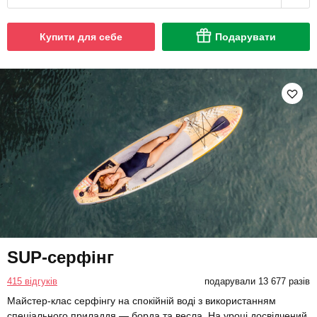
Купити для себе
Подарувати
SUP-серфінг
415 відгуків
подарували 13 677 разів
Майстер-клас серфінгу на спокійній воді з використанням
спеціального приладдя — борда та весла. На уроці досвідчений