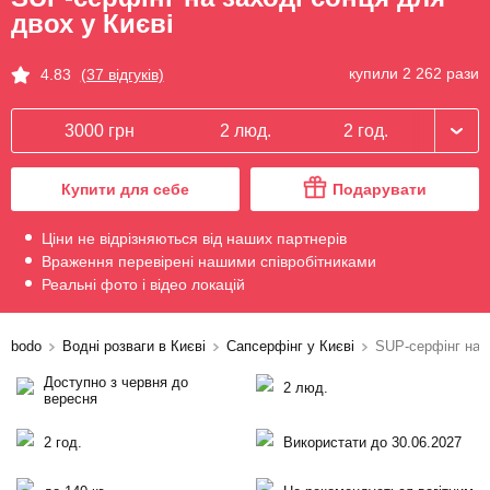
двох у Києві
купили 2 262 рази
4.83
(37 відгуків)
3000 грн
2 люд.
2 год.
Купити для себе
Подарувати
Ціни не відрізняються від наших партнерів
Враження перевірені нашими співробітниками
Реальні фото і відео локацій
bodo
Водні розваги в Києві
Сапсерфінг у Києві
SUP-серфінг на 
Доступно з червня до
2 люд.
вересня
2 год.
Використати до 30.06.2027