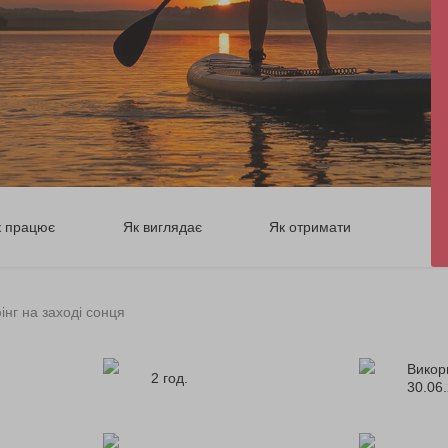
к працює
Як виглядає
Як отримати
нг на заході сонця
Викор
2 год.
30.06