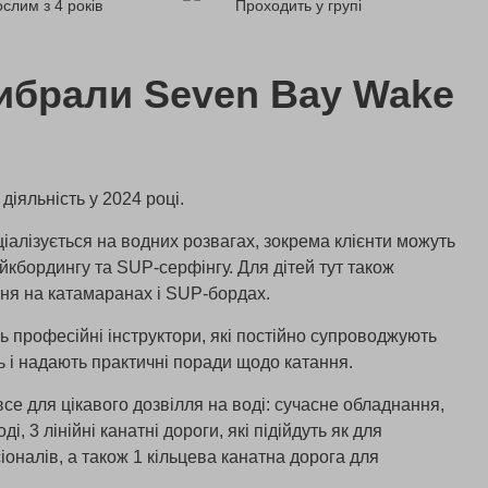
слим з 4 років
Проходить у групі
ибрали Seven Bay Wake
іяльність у 2024 році.
іалізується на водних розвагах, зокрема клієнти можуть
йкбордингу та SUP-серфінгу. Для дітей тут також
ння на катамаранах і SUP-бордах.
ь професійні інструктори, які постійно супроводжують
ть і надають практичні поради щодо катання.
се для цікавого дозвілля на воді: сучасне обладнання,
і, 3 лінійні канатні дороги, які підійдуть як для
сіоналів, а також 1 кільцева канатна дорога для