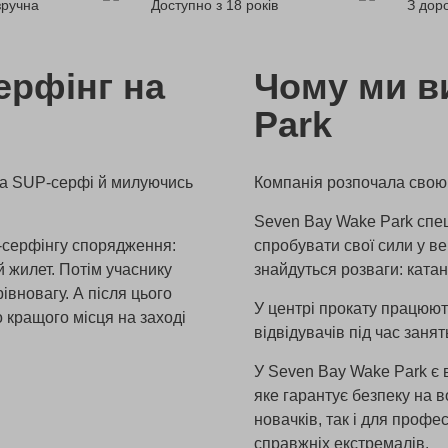
зручна
Доступно з 18 років
З доро
ерфінг на
Чому ми в
Park
на SUP-серфі й милуючись
Компанія розпочала свою д
Seven Bay Wake Park спец
-серфінгу спорядження:
спробувати свої сили у ве
й жилет. Потім учаснику
знайдуться розваги: ката
рівновагу. А після цього
У центрі прокату працюют
о кращого місця на заході
відвідувачів під час заня
У Seven Bay Wake Park є в
яке гарантує безпеку на вод
новачків, так і для профе
справжніх екстремалів.