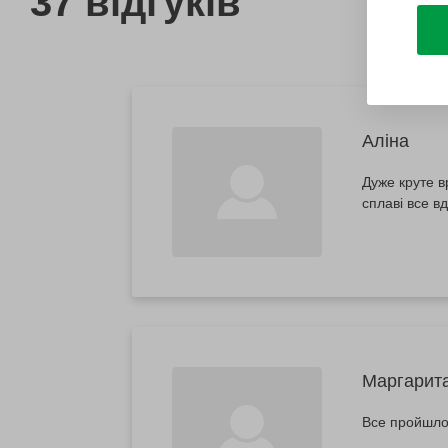
37 відгуків
Аліна
Дуже круте в
сплаві все в
Маргарит
Все пройшло 