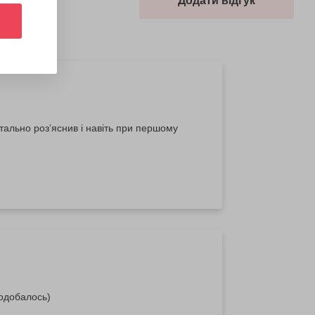
Додати відгук
тально розʼяснив і навіть при першому
подобалось)