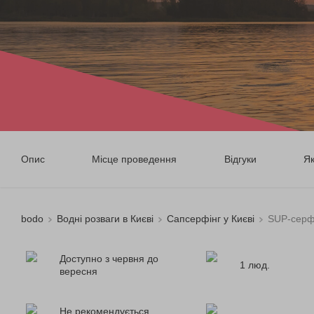
Опис
Місце проведення
Відгуки
Я
bodo
Водні розваги в Києві
Сапсерфінг у Києві
SUP-серфі
Доступно з червня до
1 люд.
вересня
Не рекомендується