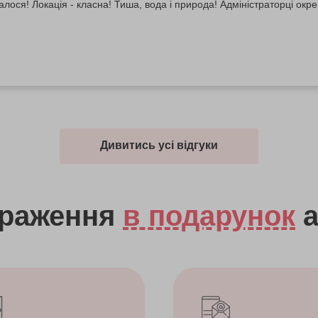
лося! Локація - класна! Тиша, вода і природа! Адміністраторці окр
Дивитись усі відгуки
враження
в подарунок
а