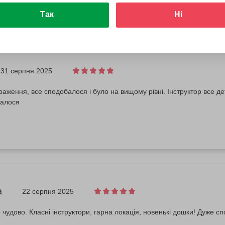
Так
Ні
31 серпня 2025
раження, все сподобалося і було на вищому рівні. Інструктор все де
далося
а
22 серпня 2025
чудово. Класні інструктори, гарна локація, новенькі дошки! Дуже с