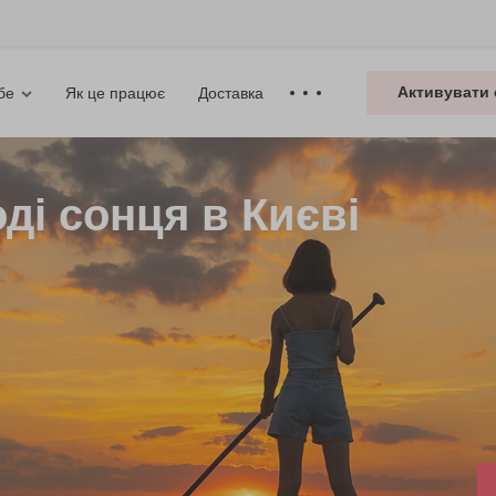
Активувати 
Як це працює
Доставка
бе
ді сонця в Києві