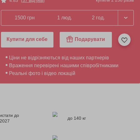
купили 2 258 разів
4.83
(37 відгуків)
1500 грн
1 люд.
2 год.
Купити для себе
Подарувати
Ціни не відрізняються від наших партнерів
Враження перевірені нашими співробітниками
Реальні фото і відео локацій
истати до
до 140 кг
.2027