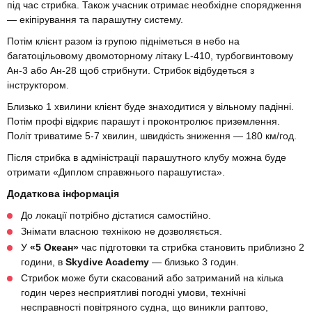
під час стрибка. Також учасник отримає необхідне спорядження
— екіпірування та парашутну систему.
Потім клієнт разом із групою підніметься в небо на
багатоцільовому двомоторному літаку L-410, турбогвинтовому
Ан-3 або Ан-28 щоб стрибнути. Стрибок відбудеться з
інструктором.
Близько 1 хвилини клієнт буде знаходитися у вільному падінні.
Потім профі відкриє парашут і проконтролює приземлення.
Політ триватиме 5-7 хвилин, швидкість зниження — 180 км/год.
Після стрибка в адміністрації парашутного клубу можна буде
отримати «Диплом справжнього парашутиста».
Додаткова інформація
До локації потрібно дістатися самостійно.
Знімати власною технікою не дозволяється.
У
«5 Океан»
час підготовки та стрибка становить приблизно 2
години, в
Skydive Academy
— близько 3 годин.
Стрибок може бути скасований або затриманий на кілька
годин через несприятливі погодні умови, технічні
несправності повітряного судна, що виникли раптово,