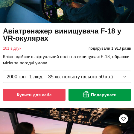
Авіатренажер винищувача F-18 у
VR-окулярах
101 відгук
подарували 1 913 разів
Клієнт здійснить віртуальний політ на винищувачі F-18, обравши
місію та погодні умови.
2000 грн
1 люд.
35 хв. польоту (всього 50 хв.)
Купити для себе
Подарувати