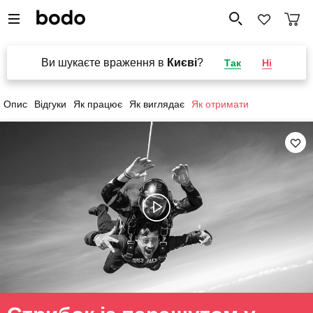
Ви шукаєте враження в
Києві
?
Так
Ні
Опис
Відгуки
Як працює
Як виглядає
Як отримати