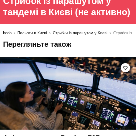
Стрибок із парашутом у
тандемі в Києві
(не активно)
bodo
Польоти в Києві
Стрибки із парашутом у Києві
Стрибок із 
Перегляньте також