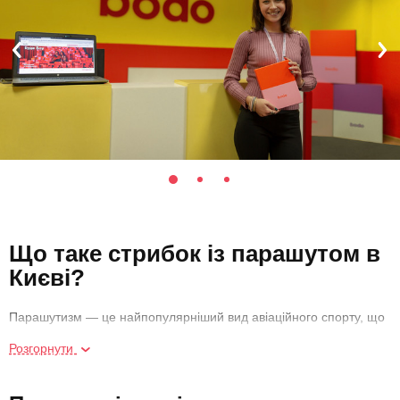
Що таке стрибок із парашутом в
Києві?
Парашутизм — це найпопулярніший вид авіаційного спорту, що
включає в себе вільне падіння і планування в повітрі. На літаку
Розгорнути
спортсмени піднімаються на висоту близько 4000 метрів, де за
сигналом пілота здійснюють стрибки в призначеному місці.
Польоту на парашуті передує професійна підготовка та