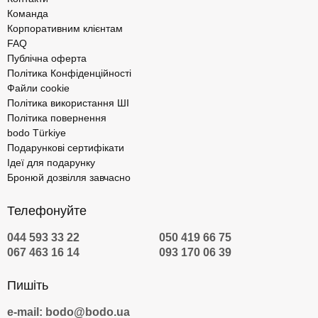
самостійний стрибок або з інструктором. Ви можете додати
Команда
відразу два формати, а одержувач презенту зробить вибір на
Корпоративним клієнтам
свій розсуд.
FAQ
Публічна оферта
Стрибок з парашутом — це заняття, яке поєднує адреналін і
Політика Конфіденційності
романтику. З висоти відкриваються дивовижні види на міські
Файли cookie
околиці. Кожен новачок отримує незабутні враження на все
Політика використання ШІ
життя. Значних обмежень для участі не передбачено, при
Політика повернення
реєстрації кожен проходить короткий медогляд. У команді
bodo Türkiye
організаторів спортсмени з великим досвідом, використовується
Подарункові сертифікати
тільки сертифіковане спорядження та обладнання.
Ідеї для подарунку
Бронюй дозвілля завчасно
Автор:
Володимир Тихончук
Телефонуйте
044 593 33 22
050 419 66 75
067 463 16 14
093 170 06 39
Пишіть
e-mail: bodo@bodo.ua