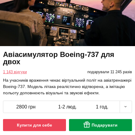
Авіасимулятор Boeing-737 для
двох
1 143 відгуки
подарували 11 245 разів
На учасників враження чекає віртуальний політ на авіатренажері
Boeing-737. Модель літака реалістично відтворена, а імітацію
польоту доповнюють візуальні та звукові ефекти.
2800 грн
1-2 люд.
1 год.
Купити для себе
Подарувати