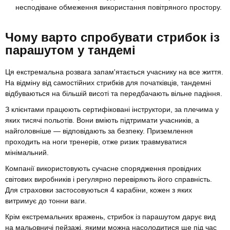
несподіване обмеження використання повітряного простору.
Чому варто спробувати стрибок із
парашутом у тандемі
Ця екстремальна розвага запам'ятається учаснику на все життя.
На відміну від самостійних стрибків для початківців, тандемні
відбуваються на більшій висоті та передбачають вільне падіння.
З клієнтами працюють сертифіковані інструктори, за плечима у
яких тисячі польотів. Вони вміють підтримати учасників, а
найголовніше — відповідають за безпеку. Приземлення
проходить на ноги тренерів, отже ризик травмуватися
мінімальний.
Компанії використовують сучасне спорядження провідних
світових виробників і регулярно перевіряють його справність.
Для страховки застосовуються 4 карабіни, кожен з яких
витримує до тонни ваги.
Крім екстремальних вражень, стрибок із парашутом дарує вид
на мальовничі пейзажі, якими можна насолодитися ще під час