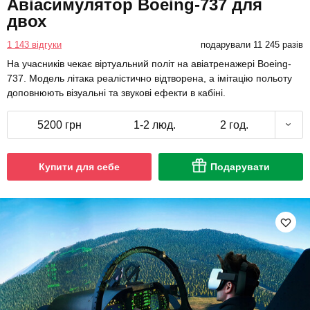
Авіасимулятор Boeing-737 для
двох
1 143 відгуки
подарували 11 245 разів
На учасників чекає віртуальний політ на авіатренажері Boeing-
737. Модель літака реалістично відтворена, а імітацію польоту
доповнюють візуальні та звукові ефекти в кабіні.
5200 грн
1-2 люд.
2 год.
Купити для себе
Подарувати