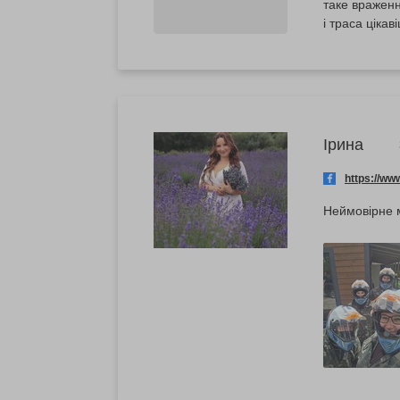
таке враженн
і траса цікав
Ірина
https://w
Неймовірне 