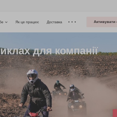
Активувати 
Як це працює
Доставка
бе
иклах для компанії