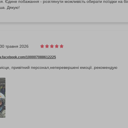
я. Єдине побажання - розглянути можливість обирати поїздки на бі
іша. Дякую!
30 травня 2026
ww.facebook.com/100007088612225
місце, привітний персонал,неперевершені емоції..рекомендую