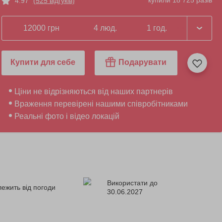
купили 18 725 разів
4.97
(525 відгуків)
12000 грн
4 люд.
1 год.
Купити для себе
Подарувати
Ціни не відрізняються від наших партнерів
Враження перевірені нашими співробітниками
Реальні фото і відео локацій
Використати до
лежить від погоди
30.06.2027