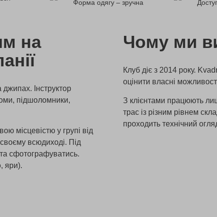
Форма одягу – зручна
Доступ
им на
Чому ми в
анії
Клуб діє з 2014 року. Kva
оцінити власні можливості
 джипах. Інструктор
ломи, підшоломники,
З клієнтами працюють лише
трас із різним рівнем скл
проходить технічний огля
вою місцевістю у групі від
 своєму всюдиході. Під
 та сфотографуватись.
, яри).