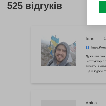
525 відгуків
Ілля
1
https://w
Дуже класна 
Інструктор п
вижати з ква
ще й курси ф
Аліна