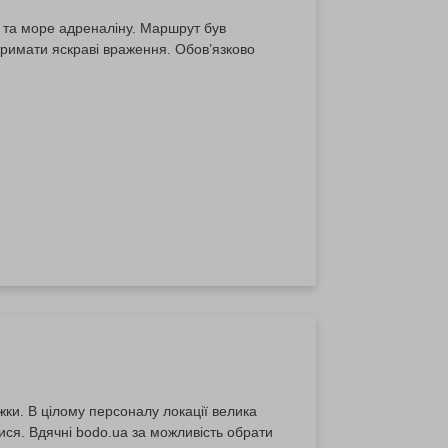
и та море адреналіну. Маршрут був
отримати яскраві враження. Обов’язково
жки. В цілому персоналу локації велика
тися. Вдячні bodo.ua за можливість обрати