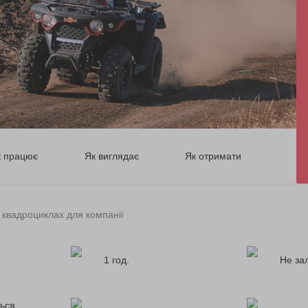
к працює
Як виглядає
Як отримати
 квадроциклах для компанії
1 год.
Не за
ься