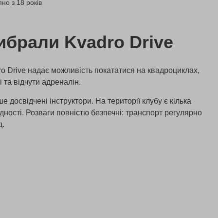
но з 18 років
ибрали Kvadro Drive
dro Drive надає можливість покататися на квадроциклах,
 та відчути адреналін.
 досвідчені інструктори. На території клубу є кілька
адності. Розваги повністю безпечні: транспорт регулярно
д.