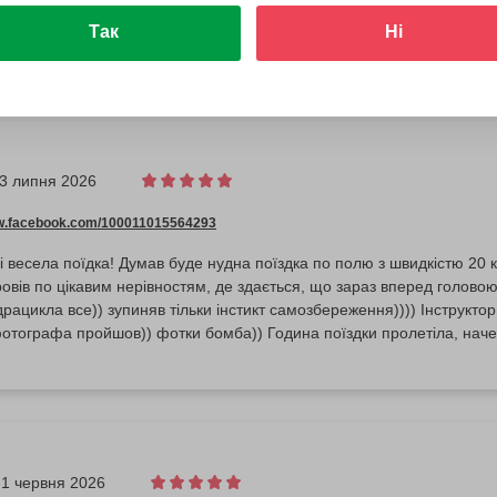
Так
Ні
3 липня 2026
ww.facebook.com/100011015564293
і весела поїдка! Думав буде нудна поїздка по полю з швидкістю 20 
ровів по цікавим нерівностям, де здається, що зараз вперед голово
драцикла все)) зупиняв тільки інстикт самозбереження)))) Інструктор 
отографа пройшов)) фотки бомба)) Година поїздки пролетіла, наче
1 червня 2026