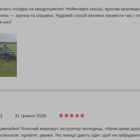
лась поїздка на квадроциклах! Неймовірні емоції, красиві краєвид
ехніка — зручна та справна. Чудовий спосіб активно провести час і 
е раз!
р
31 травня 2026
звичайно! Класний маршрут, інструктор молодець, обрав цікаві дорі
розказали, привітні, уважні. На локації дають одяг, щоб не забрудни