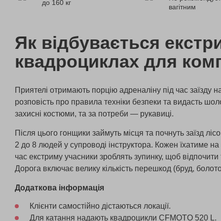
до 160 кг
вагітним
Як відбувається екстр
квадроциклах для комп
Приятелі отримають порцію адреналіну під час заїзду на
розповість про правила техніки безпеки та видасть шо
захисні костюми, та за потреби — рукавиці.
Після цього гонщики займуть місця та почнуть заїзд лісо
2 до 8 людей у супроводі інструктора. Кожен їхатиме на
час екстриму учасники зроблять зупинку, щоб відпочити
Дорога включає велику кількість перешкод (бруд, болото
Додаткова інформація
Клієнти самостійно дістаються локації.
Для катання надають квадроцикли CFMOTO 520 L.