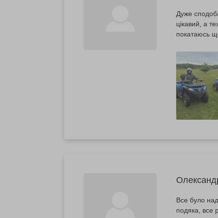
Дуже сподоба
цікавий, а т
покатаюсь щ
Олександ
Все було над
подяка, все 