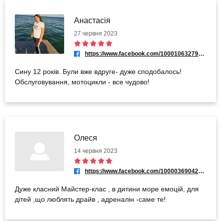
Анастасія
27 червня 2023
https://www.facebook.com/100010632793328
Сину 12 років. Були вже вдруге- дуже сподобалось!
Обслуговування, мотоцикли - все чудово!
Олеся
14 червня 2023
https://www.facebook.com/100003690426676
Дуже класний Майстер-клас , в дитини море емоцій, для
дітей ,що люблять драйв , адреналін -саме те!