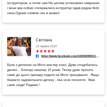
інструктором ,а потім сам.На шолом установлен навушник
і вони між собою спілкувалися,інструктор їздив рядом біля
сина.Одним словом син в захваті.
Світлана
23 червня 2024
https://www.facebook.com/100006990312924
Були з дитиною на Мото мастер класі. Дуже сподобалось
дитині .. Хлопцю нашому 10 років. Тепер дуже просить
саме до цього тренеру ходити на Мото тренування . Якщо
бажаєте задовольнити дитину , яка хоче погоняти , Вам
саме сюди! Радимо !