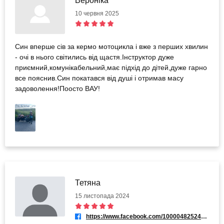
Вероніка
10 червня 2025
Син вперше сів за кермо мотоцикла і вже з перших хвилин
- очі в нього світились від щастя.Інструктор дуже
приємний,комунікабельний,має підхід до дітей,дуже гарно
все пояснив.Син покатався від душі і отримав масу
задоволення!Поосто ВАУ!
Тетяна
15 листопада 2024
https://www.facebook.com/100004825248060