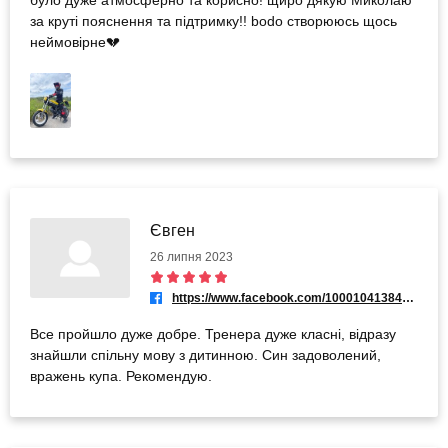
було дуже атмосферно та корисно! щиро дякую Миколаю
за круті пояснення та підтримку!! bodo створююсь щось
неймовірне💔
Євген
26 липня 2023
https://www.facebook.com/100010413840520
Все пройшло дуже добре. Тренера дуже класні, відразу
знайшли спільну мову з дитинною. Син задоволений,
вражень купа. Рекомендую.