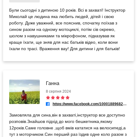
Були сьогодні з дитиною 10 років. Всі в захваті! Інструктор
Миколай це людина яка любить людей, дітей і свою
роботу. Дуже уважний, все пояснив, спочатку поїхав з
сином разом на одному мотоциклі, потім сів окремо,
шолом з навушниками та мікрофоном, підказував як
краще їхати, ще зняв для нас батьків відео, коли вони
їхали по трасі. Враження вау! Для дитини і для батьків!
Ганна
8 серпня 2024
https://www.facebook.com/100018896829747
Замовляла для сина,він в захваті,інструктор все доступно
розповів.Знайшов підхід до мого бешкетника,якому
12років.Саме головне ,щоб вмів кататися на велосипеді,а
тут з моторчиком.Син перший раз їздив одне коло разом з