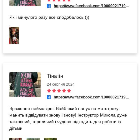
https://www.facebook.com/100000217193743
Як і минулого разу все сподобалось )))
Тінатін
24 серпня 2024
https://www.facebook.com/100000217193743
Враження неймовірні. Вайб який панує на мототреку
манить відвідувати знову і знову! Інструктор Микола дуже
тактовний, терплячий і чудово підходить для роботи із
дітьми