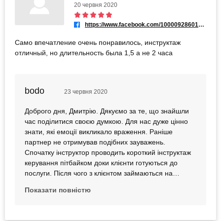
20 червня 2020
https://www.facebook.com/100009286019535
Само впечатление очень понравилось, инструктаж
отличный, но длительность была 1,5 а не 2 часа
bodo
23 червня 2020
Доброго дня, Дмитрію. Дякуємо за те, що знайшли
час поділитися своєю думкою. Для нас дуже цінно
знати, які емоції викликало враження. Раніше
партнер не отримував подібних зауважень.
Спочатку інструктор проводить короткий інструктаж
керування пітбайком доки клієнти готуються до
послуги. Після чого з клієнтом займаються на
майданчику: пропрацьовують водіння, перемикання
Показати повністю
передач, стрибки та інші елементи. Цей час вже
враховується в загальний час заїзду. Правила
підрахунку часу партнер також озвучує клієнтам. У