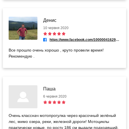
вашому випадку заїзд тривав 2 години. Дуже раді,
що в цілому послуга вам сподобалась. Будемо раді
бачити вас і на інших враженнях та сподіваємося
Денис
виправдати очікування.
10 червня 2020
https://www.facebook.com/100000416293321
Все прошло очень хорошо , круто провели время!
Рекомендую .
Паша
6 червня 2020
Очень класснач мотопрогулка через красочный зелёный
лес, мимо озера, реки, железной дороги! Мотоциклы
практически новые, по росту 186 см выдали подходящий.