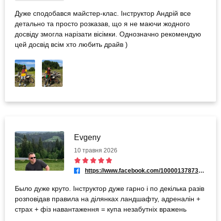
Дуже сподобався майстер-клас. Інструктор Андрій все
детально та просто розказав, що я не маючи жодного
досвіду змогла нарізати вісімки. Однозначно рекомендую
цей досвід всім хто любить драйв )
Evgeny
10 травня 2026
https://www.facebook.com/100001378737816
Было дуже круто. Інструктор дуже гарно і по декілька разів
розповідав правила на ділянках ландшафту, адреналін +
страх + фіз навантаження = купа незабутніх вражень