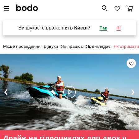
Ви шукаєте враження в
Києві
?
Так
Ні
Місце проведення
Відгуки
Як працює
Як виглядає
Як отримати
Драйв на гідроциклах для двох у