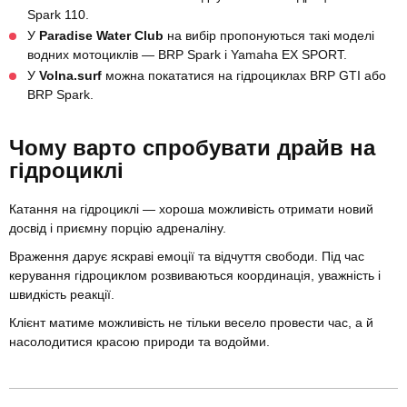
Spark 110.
У
Paradise Water Club
на вибір пропонуються такі моделі
водних мотоциклів — BRP Spark і Yamaha EX SPORT.
У
Volna.surf
можна покататися на гідроциклах BRP GTI або
BRP Spark.
Чому варто спробувати драйв на
гідроциклі
Катання на гідроциклі — хороша можливість отримати новий
досвід і приємну порцію адреналіну.
Враження дарує яскраві емоції та відчуття свободи. Під час
керування гідроциклом розвиваються координація, уважність і
швидкість реакції.
Клієнт матиме можливість не тільки весело провести час, а й
насолодитися красою природи та водойми.