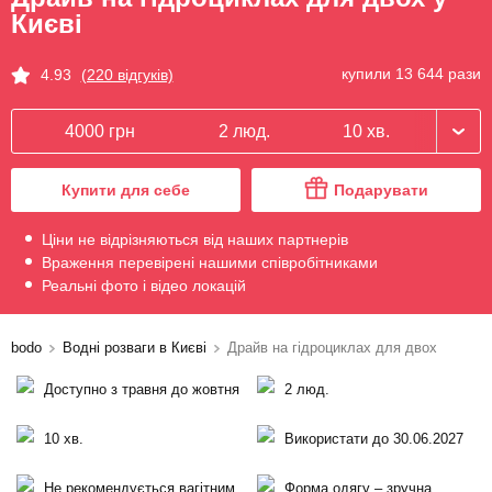
Києві
купили 13 644 рази
4.93
(220 відгуків)
4000 грн
2 люд.
10 хв.
Купити для себе
Подарувати
Ціни не відрізняються від наших партнерів
Враження перевірені нашими співробітниками
Реальні фото і відео локацій
bodo
Водні розваги в Києві
Драйв на гідроциклах для двох
Доступно з травня до жовтня
2 люд.
10 хв.
Використати до 30.06.2027
Не рекомендується вагітним
Форма одягу – зручна