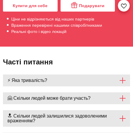
Купити для себе
Подарувати
Ціни не відрізняються від наших партнерів
Враження перевірені нашими співробітниками
Реальні фото і відео локацій
Часті питання
⚡ Яка тривалість?
🤗 Скільки людей може брати участь?
🔝 Скільки людей залишилися задоволеними
враженням?