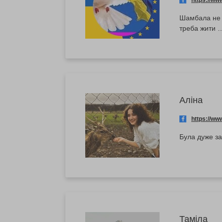
https://w
Шамбала не р
треба жити 
Аліна
https://w
Була дуже за
Таміла