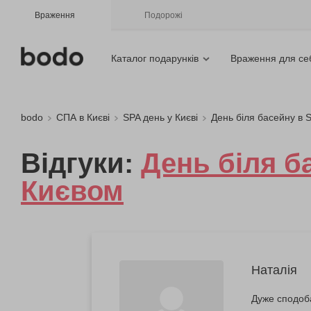
Враження
Подорожі
Каталог подарунків
Враження для се
bodo
СПА в Києві
SPA день у Києві
День біля басейну в 
Відгуки:
День біля б
Києвом
Наталія
Дуже сподоб