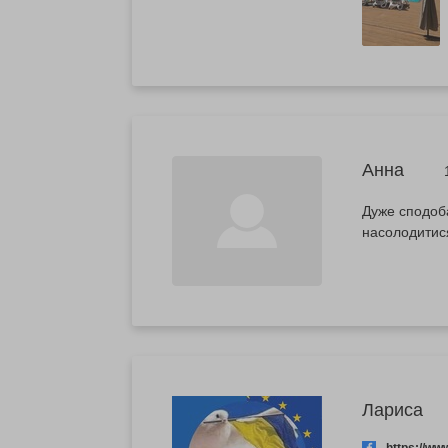
Анна
Дуже сподоба
насолодитися
Лариса