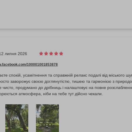
12 липня 2026
ww.facebook.com/100001001853878
єте спокій, усамітнення та справжній релакс подалі від міського ш
осто заворожує своєю доглянутістю, тишею та гармонією з природо
 чисто, продумано до дрібниць і налаштовує на повне розслабленн
орюється атмосфера, ніби на тебе тут дійсно чекали.