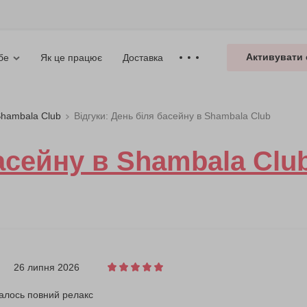
Активувати 
Як це працює
Доставка
бе
Shambala Club
Відгуки: День біля басейну в Shambala Club
асейну в Shambala Club
26 липня 2026
алось повний релакс