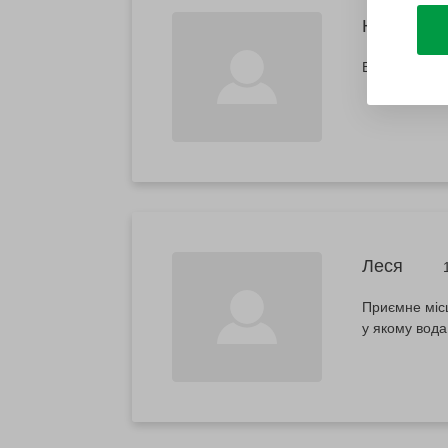
Юлі
1
Все було чуд
Леся
Приємне місц
у якому вода