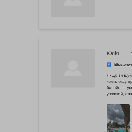
Юлія
https://w
Якщо ви шука
комплексу пр
басейн — усе
уважний, ств