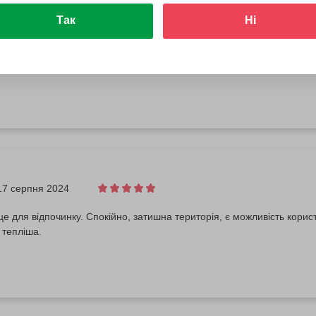
9 серпня 2024
Так
Ні
ово, дякую
17 серпня 2024
е для відпочинку. Спокійно, затишна територія, є можливість корист
 тепліша.