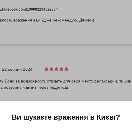
ww.facebook.com/100002234522854
алося, враження вау. Дуже рекомендую. Дякую))
22 серпня 2024
ть Бодо за возможность открыть для себя место релаксации, тиши
на повторный визит через неделю🙏
Ви шукаєте враження в
Києві
?