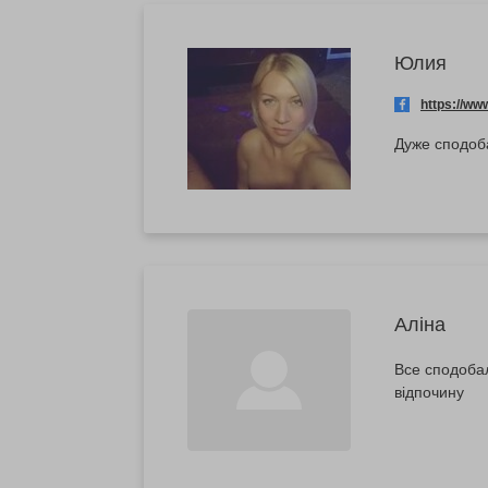
Юлия
https://w
Дуже сподоба
Аліна
Все сподобал
відпочину