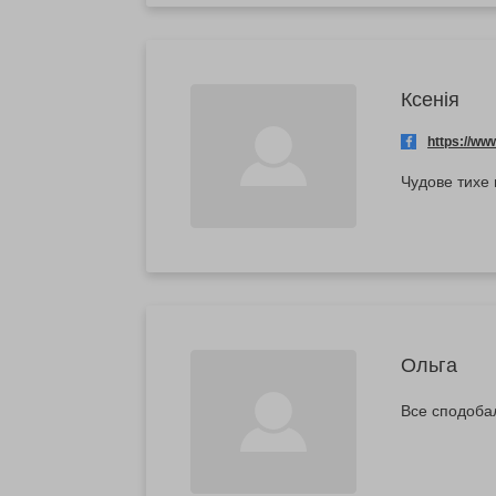
Ксенія
https://w
Чудове тихе 
Ольга
Все сподоба