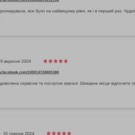
ww.facebook.com/100008893212398
озчарувала, все було на найвищому рівні, як і в перший раз. Чудови
…
9 вересня 2024
ww.facebook.com/100014726805380
доволена сервісом та послугою взагалі. Шикарне місце відпочити т
31 серпня 2024