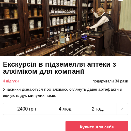
Екскурсія в підземелля аптеки з
алхіміком для компанії
4 відгуки
подарували 34 рази
Учасники дізнаються про алхімію, оглянуть давні артефакти й
відчують дух минулих часів.
2400 грн
4 люд.
2 год.
Купити для себе