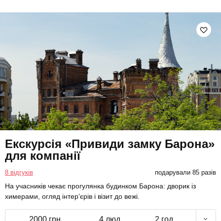
Екскурсія «Привиди замку Барона»
для компанії
8 відгуків
подарували 85 разів
На учасників чекає прогулянка будинком Барона: дворик із
химерами, огляд інтер’єрів і візит до вежі.
2000 грн
4 люд.
2 год.