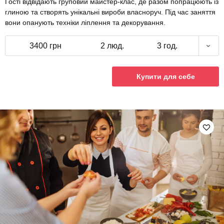
Гості відвідають груповий майстер-клас, де разом попрацюють із
глиною та створять унікальні вироби власноруч. Під час заняття
вони опанують техніки ліплення та декорування.
3400 грн
2 люд.
3 год.
Купити для себе