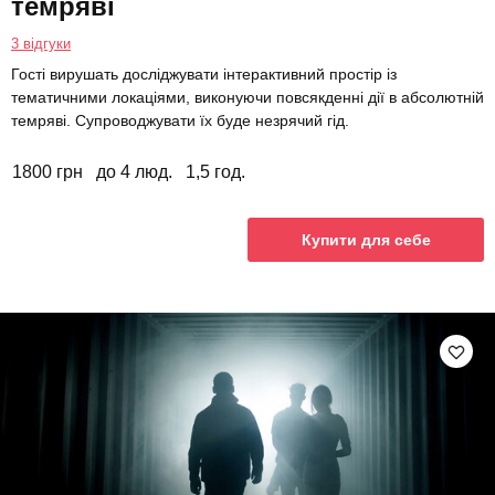
темряві
3 відгуки
Гості вирушать досліджувати інтерактивний простір із
тематичними локаціями, виконуючи повсякденні дії в абсолютній
темряві. Супроводжувати їх буде незрячий гід.
1800 грн
до 4 люд.
1,5 год.
Купити для себе