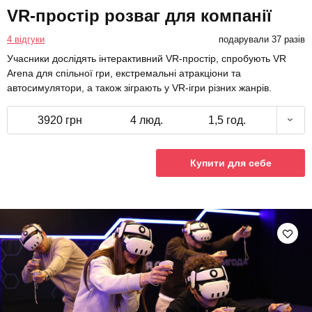
VR-простір розваг для компанії
4 відгуки
подарували 37 разів
Учасники дослідять інтерактивний VR-простір, спробують VR
Arena для спільної гри, екстремальні атракціони та
автосимулятори, а також зіграють у VR-ігри різних жанрів.
3920 грн
4 люд.
1,5 год.
Купити для себе