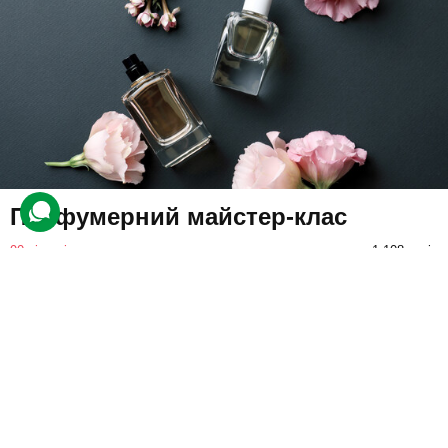
Парфумерний майстер-клас
90 відгуків
подарували 1 108 разів
Учасник відвідає індивідуальне заняття з парфумером.
Протягом нього клієнт за допомоги фахівця визначить власні
вподобання в ароматах та створить авторські парфуми.
3330 грн
1 люд.
80 хв.
Купити для себе