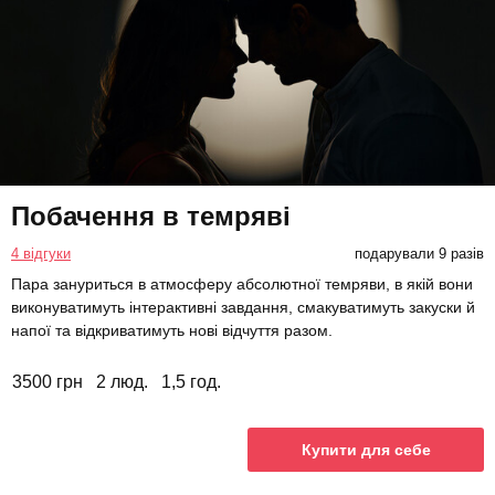
Побачення в темряві
4 відгуки
подарували 9 разів
Пара зануриться в атмосферу абсолютної темряви, в якій вони
виконуватимуть інтерактивні завдання, смакуватимуть закуски й
напої та відкриватимуть нові відчуття разом.
3500 грн
2 люд.
1,5 год.
Купити для себе