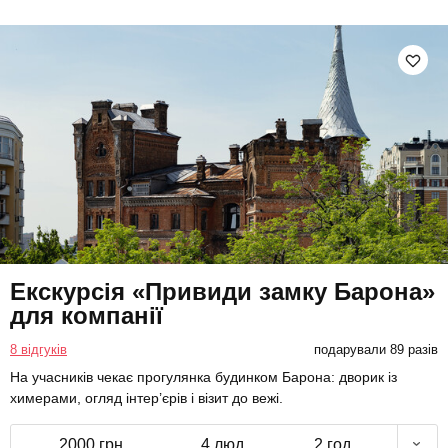
Екскурсія «Привиди замку Барона»
для компанії
8 відгуків
подарували 89 разів
На учасників чекає прогулянка будинком Барона: дворик із
химерами, огляд інтер’єрів і візит до вежі.
2000 грн
4 люд.
2 год.