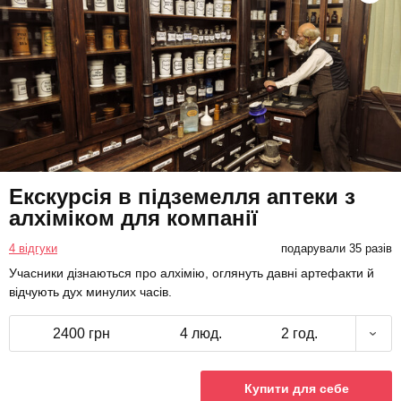
Екскурсія в підземелля аптеки з
алхіміком для компанії
4 відгуки
подарували 35 разів
Учасники дізнаються про алхімію, оглянуть давні артефакти й
відчують дух минулих часів.
2400 грн
4 люд.
2 год.
Купити для себе