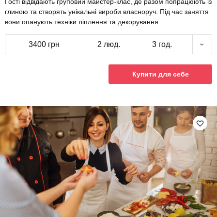
Гості відвідають груповий майстер-клас, де разом попрацюють із
глиною та створять унікальні вироби власноруч. Під час заняття
вони опанують техніки ліплення та декорування.
3400 грн
2 люд.
3 год.
Купити для себе