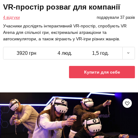
VR-простір розваг для компанії
4 відгуки
подарували 37 разів
Учасники дослідять інтерактивний VR-простір, спробують VR
Arena для спільної гри, екстремальні атракціони та
автосимулятори, а також зіграють у VR-ігри різних жанрів.
3920 грн
4 люд.
1,5 год.
Купити для себе