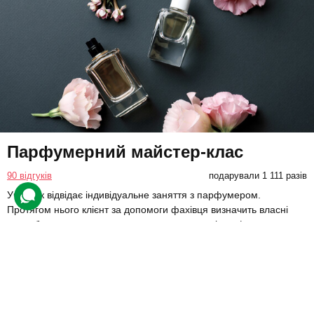
Парфумерний майстер-клас
90 відгуків
подарували 1 111 разів
Учасник відвідає індивідуальне заняття з парфумером.
Протягом нього клієнт за допомоги фахівця визначить власні
вподобання в ароматах та створить авторські парфуми.
3330 грн
1 люд.
80 хв.
Купити для себе