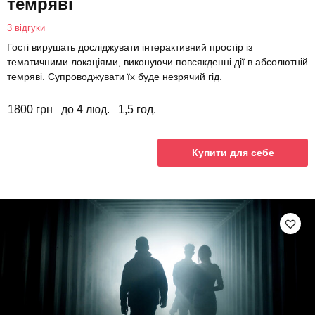
темряві
3 відгуки
Гості вирушать досліджувати інтерактивний простір із
тематичними локаціями, виконуючи повсякденні дії в абсолютній
темряві. Супроводжувати їх буде незрячий гід.
1800 грн
до 4 люд.
1,5 год.
Купити для себе